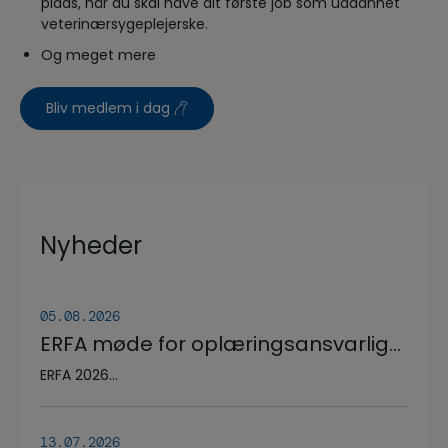
plads, når du skal have dit første job som uddannet
veterinærsygeplejerske.
Og meget mere
Bliv medlem i dag
Nyheder
05.08.2026
ERFA møde for oplæringsansvarlige
på veterinærsygeplejerske
ERFA 2026...
uddannelsen d.8.+9.+10. september.
Se invitationen herunder.
13.07.2026