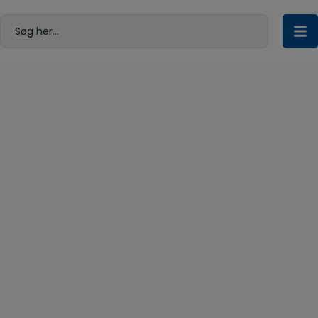
Hop
til
Søg her...
indholdet