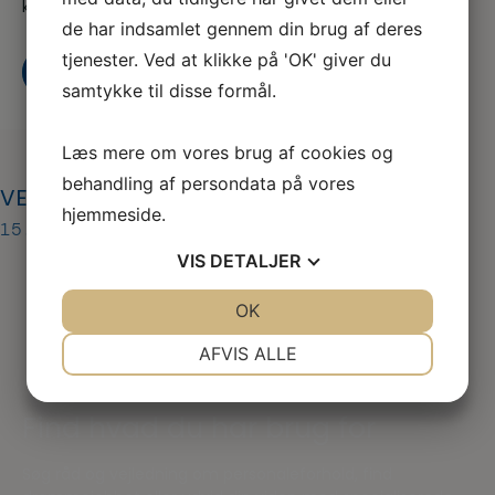
kasse
de har indsamlet gennem din brug af deres
tjenester. Ved at klikke på 'OK' giver du
Kontakt os
Bliv medlem i dag
samtykke til disse formål.
Læs mere om vores brug af cookies og
behandling af persondata på vores
VET-04–FAQ-Opsigelsesvarsler
hjemmeside.
15. aug 2019
VIS
DETALJER
JA
NEJ
OK
JA
NEJ
NØDVENDIGE
PRÆFERENCER
AFVIS ALLE
JA
NEJ
JA
NEJ
Find hvad du har brug for
MARKETING
STATISTIK
Søg råd og vejledning om personaleforhold, find