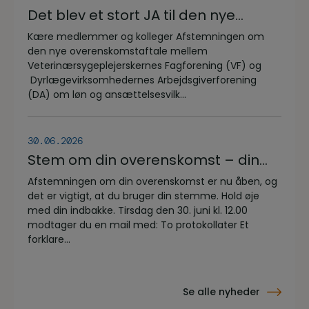
Det blev et stort JA til den nye
overenskomstaftale
Kære medlemmer og kolleger Afstemningen om
den nye overenskomstaftale mellem
Veterinærsygeplejerskernes Fagforening (VF) og
Dyrlægevirksomhedernes Arbejdsgiverforening
(DA) om løn og ansættelsesvilk...
30.06.2026
Stem om din overenskomst – din
stemme er vigtig!
Afstemningen om din overenskomst er nu åben, og
det er vigtigt, at du bruger din stemme. Hold øje
med din indbakke. Tirsdag den 30. juni kl. 12.00
modtager du en mail med: To protokollater Et
forklare...
Se alle nyheder