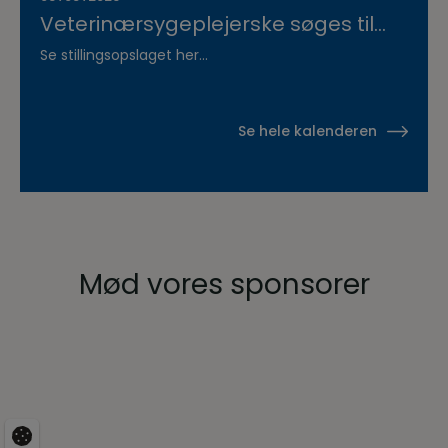
Veterinærsygeplejerske søges til
Hvidsten Dyrehospital
Se stillingsopslaget her...
Se hele kalenderen
Mød vores sponsorer