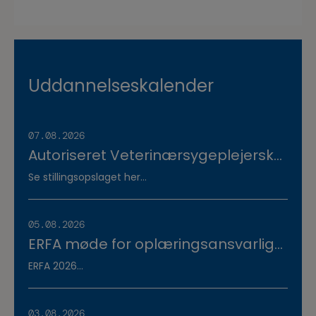
Uddannelseskalender
07.08.2026
Autoriseret Veterinærsygeplejerske
søges til fuldtidsstilling hos
Se stillingsopslaget her...
Vestermose Dyreklinik på
Vestsjælland
05.08.2026
ERFA møde for oplæringsansvarlige
på veterinærsygeplejerske
ERFA 2026...
uddannelsen d.8.+9.+10. september.
Se invitationen herunder.
03.08.2026