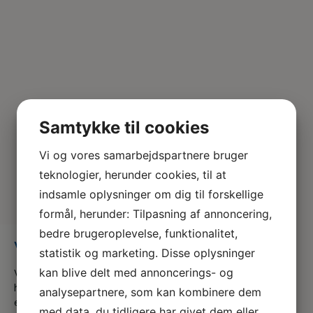
Samtykke til cookies
Vi og vores samarbejdspartnere bruger
teknologier, herunder cookies, til at
indsamle oplysninger om dig til forskellige
formål, herunder: Tilpasning af annoncering,
bedre brugeroplevelse, funktionalitet,
VET-04–FAQ-Opsigelsesvarsler
statistik og marketing. Disse oplysninger
kan blive delt med annoncerings- og
Vi er en del af serviceforbundet og er til for at
hjælpe dig når du er i tvivl, skal skal godt videre
analysepartnere, som kan kombinere dem
eller søger nyt, både som din fagforening og A-
med data, du tidligere har givet dem eller