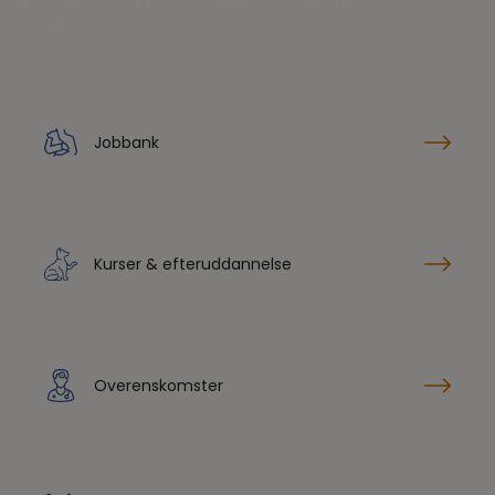
drømmejobbet eller udvid din viden med specialiserede
kurser.
Jobbank
Kurser & efteruddannelse
Overenskomster