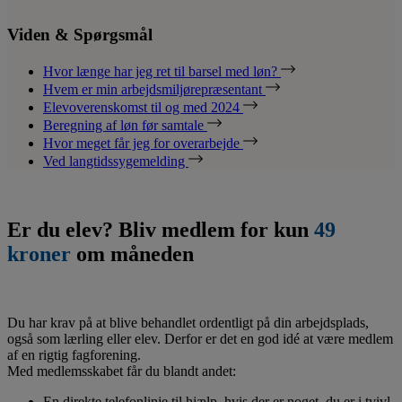
Viden & Spørgsmål
Hvor længe har jeg ret til barsel med løn?
Hvem er min arbejdsmiljørepræsentant
Elevoverenskomst til og med 2024
Beregning af løn før samtale
Hvor meget får jeg for overarbejde
Ved langtidssygemelding
Er du elev? Bliv medlem for kun
49
kroner
om måneden
Du har krav på at blive behandlet ordentligt på din arbejdsplads,
også som lærling eller elev. Derfor er det en god idé at være medlem
af en rigtig fagforening.
Med medlemsskabet får du blandt andet:
En direkte telefonlinje til hjælp, hvis der er noget, du er i tvivl