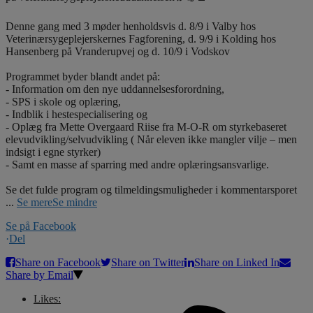
Denne gang med 3 møder henholdsvis d. 8/9 i Valby hos
Veterinærsygeplejerskernes Fagforening, d. 9/9 i Kolding hos
Hansenberg på Vranderupvej og d. 10/9 i Vodskov
Programmet byder blandt andet på:
- Information om den nye uddannelsesforordning,
- SPS i skole og oplæring,
- Indblik i hestespecialisering og
- Oplæg fra Mette Overgaard Riise fra M-O-R om styrkebaseret
elevudvikling/selvudvikling ( Når eleven ikke mangler vilje – men
indsigt i egne styrker)
- Samt en masse af sparring med andre oplæringsansvarlige.
Se det fulde program og tilmeldingsmuligheder i kommentarsporet
...
Se mere
Se mindre
Se på Facebook
·
Del
Share on Facebook
Share on Twitter
Share on Linked In
Share by Email
Likes: