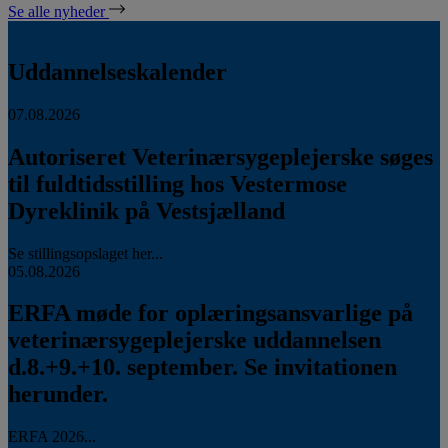
Se alle nyheder
Uddannelseskalender
07.08.2026
Autoriseret Veterinærsygeplejerske søges
til fuldtidsstilling hos Vestermose
Dyreklinik på Vestsjælland
Se stillingsopslaget her...
05.08.2026
ERFA møde for oplæringsansvarlige på
veterinærsygeplejerske uddannelsen
d.8.+9.+10. september. Se invitationen
herunder.
ERFA 2026...