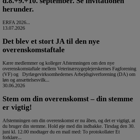
d.8.+9.+10. september. Se invitationen
herunder.
ERFA 2026...
13.07.2026
Det blev et stort JA til den nye
overenskomstaftale
Kære medlemmer og kolleger Afstemningen om den nye
overenskomstaftale mellem Veterinærsygeplejerskernes Fagforening
(VF) og Dyrlægevirksomhedernes Arbejdsgiverforening (DA) om
løn og ansættelsesvilk...
30.06.2026
Stem om din overenskomst – din stemme
er vigtig!
Afstemningen om din overenskomst er nu åben, og det er vigtigt, at
du bruger din stemme. Hold øje med din indbakke. Tirsdag den 30.
juni kl. 12.00 modtager du en mail med: To protokollater Et
forklare...