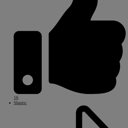
16
Shares: