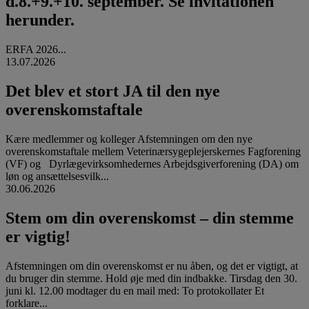
d.8.+9.+10. september. Se invitationen
herunder.
ERFA 2026...
13.07.2026
Det blev et stort JA til den nye
overenskomstaftale
Kære medlemmer og kolleger Afstemningen om den nye
overenskomstaftale mellem Veterinærsygeplejerskernes Fagforening
(VF) og Dyrlægevirksomhedernes Arbejdsgiverforening (DA) om
løn og ansættelsesvilk...
30.06.2026
Stem om din overenskomst – din stemme
er vigtig!
Afstemningen om din overenskomst er nu åben, og det er vigtigt, at
du bruger din stemme. Hold øje med din indbakke. Tirsdag den 30.
juni kl. 12.00 modtager du en mail med: To protokollater Et
forklare...