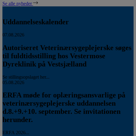
Se alle nyheder
Uddannelseskalender
07.08.2026
Autoriseret Veterinærsygeplejerske søges
til fuldtidsstilling hos Vestermose
Dyreklinik på Vestsjælland
Se stillingsopslaget her...
05.08.2026
ERFA møde for oplæringsansvarlige på
veterinærsygeplejerske uddannelsen
d.8.+9.+10. september. Se invitationen
herunder.
ERFA 2026...