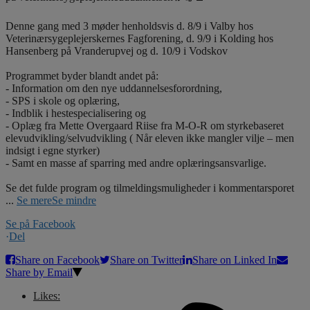
Denne gang med 3 møder henholdsvis d. 8/9 i Valby hos
Veterinærsygeplejerskernes Fagforening, d. 9/9 i Kolding hos
Hansenberg på Vranderupvej og d. 10/9 i Vodskov
Programmet byder blandt andet på:
- Information om den nye uddannelsesforordning,
- SPS i skole og oplæring,
- Indblik i hestespecialisering og
- Oplæg fra Mette Overgaard Riise fra M-O-R om styrkebaseret
elevudvikling/selvudvikling ( Når eleven ikke mangler vilje – men
indsigt i egne styrker)
- Samt en masse af sparring med andre oplæringsansvarlige.
Se det fulde program og tilmeldingsmuligheder i kommentarsporet
...
Se mere
Se mindre
Se på Facebook
·
Del
Share on Facebook
Share on Twitter
Share on Linked In
Share by Email
Likes: