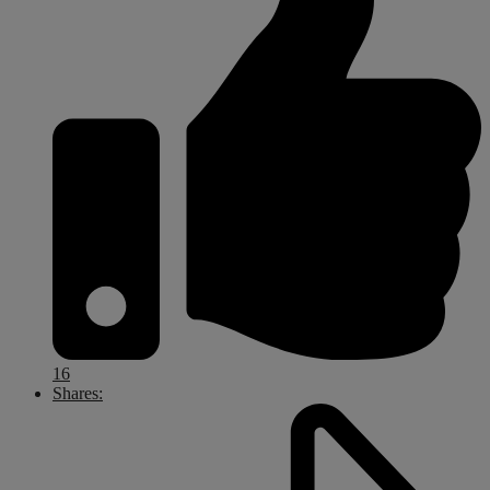
16
Shares: