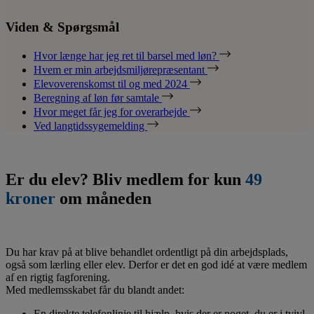
Viden & Spørgsmål
Hvor længe har jeg ret til barsel med løn?
Hvem er min arbejdsmiljørepræsentant
Elevoverenskomst til og med 2024
Beregning af løn før samtale
Hvor meget får jeg for overarbejde
Ved langtidssygemelding
Er du elev? Bliv medlem for kun
49
kroner
om måneden
Du har krav på at blive behandlet ordentligt på din arbejdsplads,
også som lærling eller elev. Derfor er det en god idé at være medlem
af en rigtig fagforening.
Med medlemsskabet får du blandt andet:
En direkte telefonlinje til hjælp, hvis der er noget, du er i tvivl