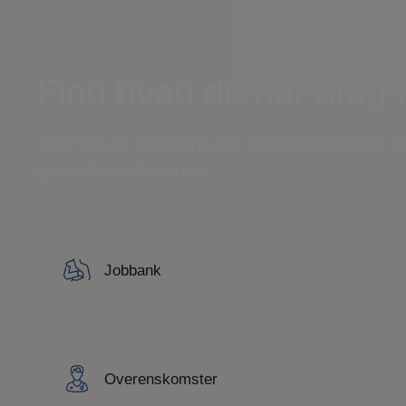
Find hvad du har brug 
Søg råd og vejledning om personaleforhold, f
specialiserede kurser.
Jobbank
Overenskomster