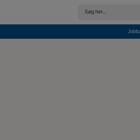
Hop
til
Søg her...
indholdet
Jobb