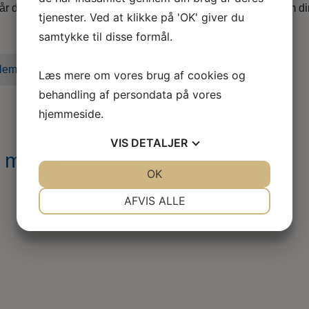
når du er i tvivl, skal skal godt videre eller søger nyt, både som d
tjenester. Ved at klikke på 'OK' giver du
samtykke til disse formål.
lem i dag
Læs mere om vores brug af cookies og
behandling af persondata på vores
hjemmeside.
VIS
DETALJER
r med håndfri røntgen
JA
NEJ
OK
JA
NEJ
NØDVENDIGE
PRÆFERENCER
AFVIS ALLE
JA
NEJ
JA
NEJ
MARKETING
STATISTIK