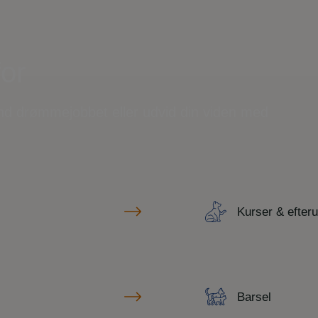
for
ind drømmejobbet eller udvid din viden med
Kurser & efter
Barsel