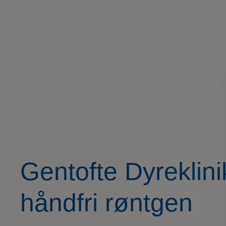
Gentofte Dyreklin
håndfri røntgen