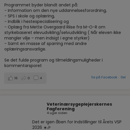
Programmet byder blandt andet på:
- Information om den nye uddannelsesforordning,
- SPS i skole og oplæring,
- Indblik i hestespecialisering og
- Oplæg fra Mette Overgaard Riise fra M-O-R om
styrkebaseret elevudvikling/selvudvikling ( Når eleven ikke
mangler vilje – men indsigt i egne styrker)
- Samt en masse af sparring med andre
oplæringsansvarlige.
Se det fulde program og tilmeldingsmuligheder i
kommentarsporet
Se på Facebook
·
Del
16
0
4
Veterinærsygeplejerskernes
Fagforening
4 uger siden
Det er igen åben for Indstillinger til Årets VSP
2026 ☀️🎉