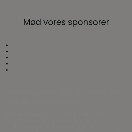
Mød vores sponsorer
Fandt du ikke det, du søgte, eller
har du et spørgsmål?
Send os dit spørgsmål her. Vi sikrer, at du kommer i
kontakt med den rigtige person. Vores eksperter er klar til
at hjælpe dig. For enhver udfordring, stor eller lille.