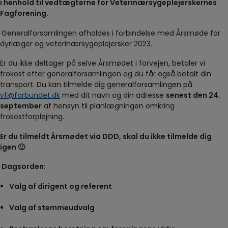
i henhold til vedtægterne for Veterinærsygeplejerskernes
Fagforening.
Generalforsamlingen afholdes i forbindelse med Årsmøde for
dyrlæger og veterinærsygeplejersker 2023.
Er du ikke deltager på selve Årsmødet i forvejen, betaler vi
frokost efter generalforsamlingen og du får også betalt din
transport. Du kan tilmelde dig generalforsamlingen på
vf@forbundet.dk
med dit navn og din adresse
senest den 24.
september
af hensyn til planlægningen omkring
frokostforplejning.
Er du tilmeldt Årsmødet via DDD, skal du ikke tilmelde dig
igen 🙂
D
agsorden
:
Valg af dirigent og referent
Valg af stemmeudvalg