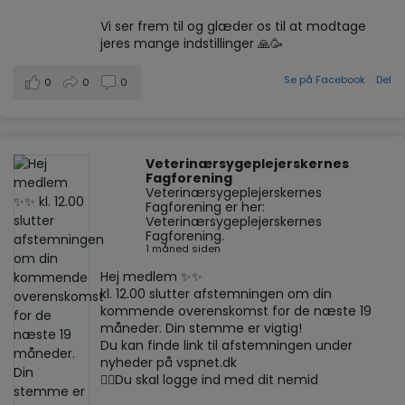
Vi ser frem til og glæder os til at modtage
jeres mange indstillinger 🙏🥳
Se på Facebook
·
Del
0
0
0
Veterinærsygeplejerskernes
Fagforening
Veterinærsygeplejerskernes
Fagforening er her:
Veterinærsygeplejerskernes
Fagforening.
1 måned siden
Hej medlem ✨✨
kl. 12.00 slutter afstemningen om din
kommende overenskomst for de næste 19
måneder. Din stemme er vigtig!
Du kan finde link til afstemningen under
nyheder på vspnet.dk
☝🏼Du skal logge ind med dit nemid