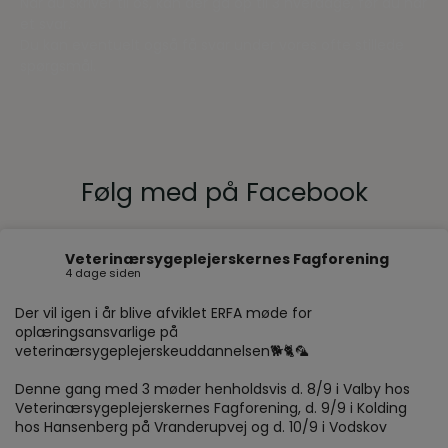
Når du skriver til os, kan der gå op til 3 hverdage, før du har
et svar.
Du kan eventuelt også få svar under vores ofte stillede
spørgsmål.
Følg med på Facebook
Veterinærsygeplejerskernes Fagforening
4 dage siden
Der vil igen i år blive afviklet ERFA møde for
oplæringsansvarlige på
veterinærsygeplejerskeuddannelsen🐕🐈🦜
Denne gang med 3 møder henholdsvis d. 8/9 i Valby hos
Veterinærsygeplejerskernes Fagforening, d. 9/9 i Kolding
hos Hansenberg på Vranderupvej og d. 10/9 i Vodskov