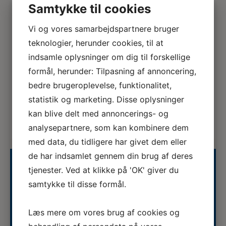
Samtykke til cookies
Stem om din overenskomst – din
stemme er vigtig!
Afstemningen om din overenskomst er nu åben, og
Vi og vores samarbejdspartnere bruger
det er vigtigt, at du bruger din stemme. Hold øje
teknologier, herunder cookies, til at
med din indbakke. Tirsdag den 30. juni kl. 12.00
indsamle oplysninger om dig til forskellige
modtager du en mail med: To protokollater Et
forklare...
formål, herunder: Tilpasning af annoncering,
bedre brugeroplevelse, funktionalitet,
statistik og marketing. Disse oplysninger
Se alle nyheder
kan blive delt med annoncerings- og
analysepartnere, som kan kombinere dem
med data, du tidligere har givet dem eller
de har indsamlet gennem din brug af deres
tjenester. Ved at klikke på 'OK' giver du
Uddannelseskalender
samtykke til disse formål.
Læs mere om vores brug af cookies og
07.08.2026