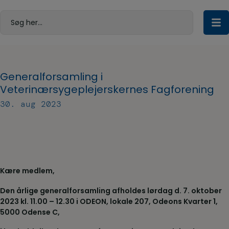
Hop
til
Søg her...
indholdet
Generalforsamling i
Veterinærsygeplejerskernes Fagforening
30. aug 2023
Kære medlem,
Den årlige generalforsamling afholdes lørdag d. 7. oktober
2023 kl. 11.00 – 12.30 i ODEON, lokale 207, Odeons Kvarter 1,
5000 Odense C,