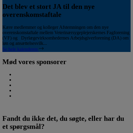
Det blev et stort JA til den nye
overenskomstaftale
Kære medlemmer og kolleger Afstemningen om den nye
overenskomstaftale mellem Veterinærsygeplejerskernes Fagforening
(VF) og Dyrlægevirksomhedernes Arbejdsgiverforening (DA) om
løn og ansættelsesvilk...
Se hele kalenderen
Mød vores sponsorer
Fandt du ikke det, du søgte, eller har du
et spørgsmål?