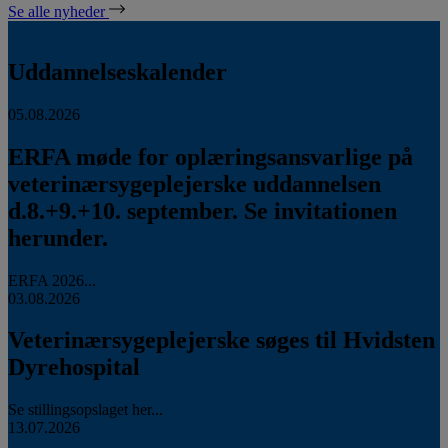
Se alle nyheder
Uddannelseskalender
05.08.2026
ERFA møde for oplæringsansvarlige på
veterinærsygeplejerske uddannelsen
d.8.+9.+10. september. Se invitationen
herunder.
ERFA 2026...
03.08.2026
Veterinærsygeplejerske søges til Hvidsten
Dyrehospital
Se stillingsopslaget her...
13.07.2026