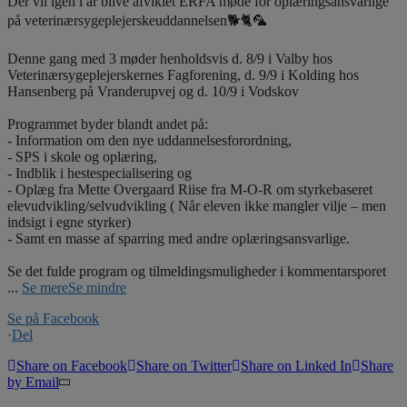
Der vil igen i år blive afviklet ERFA møde for oplæringsansvarlige
på veterinærsygeplejerskeuddannelsen🐕🐈🦜
Denne gang med 3 møder henholdsvis d. 8/9 i Valby hos
Veterinærsygeplejerskernes Fagforening, d. 9/9 i Kolding hos
Hansenberg på Vranderupvej og d. 10/9 i Vodskov
Programmet byder blandt andet på:
- Information om den nye uddannelsesforordning,
- SPS i skole og oplæring,
- Indblik i hestespecialisering og
- Oplæg fra Mette Overgaard Riise fra M-O-R om styrkebaseret
elevudvikling/selvudvikling ( Når eleven ikke mangler vilje – men
indsigt i egne styrker)
- Samt en masse af sparring med andre oplæringsansvarlige.
Se det fulde program og tilmeldingsmuligheder i kommentarsporet
...
Se mere
Se mindre
Se på Facebook
·
Del
Share on Facebook
Share on Twitter
Share on Linked In
Share
by Email