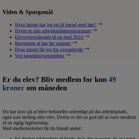
Viden & Spørgsmål
Hvor længe har jeg ret til barsel med løn?
Hvem er min arbejdsmiljørepræsentant
Elevoverenskomst til og med 2024
Beregning af løn før samtale
Hvor meget får jeg for overarbejde
Ved langtidssygemelding
Er du elev? Bliv medlem for kun
49
kroner
om måneden
Du har krav på at blive behandlet ordentligt på din arbejdsplads,
også som lærling eller elev. Derfor er det en god idé at være medlem
af en rigtig fagforening.
Med medlemsskabet får du blandt andet:
En direkte telefonlinje til hjælp, hvis der er noget, du er i tvivl