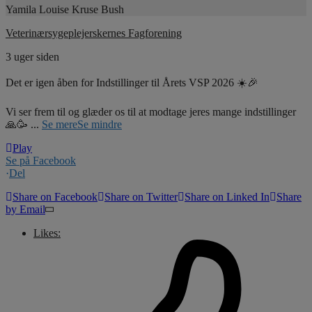
Yamila Louise Kruse Bush
Veterinærsygeplejerskernes Fagforening
3 uger siden
Det er igen åben for Indstillinger til Årets VSP 2026 ☀️🎉
Vi ser frem til og glæder os til at modtage jeres mange indstillinger
🙏🥳
...
Se mere
Se mindre
Play
Se på Facebook
·
Del
Share on Facebook
Share on Twitter
Share on Linked In
Share
by Email
Likes: