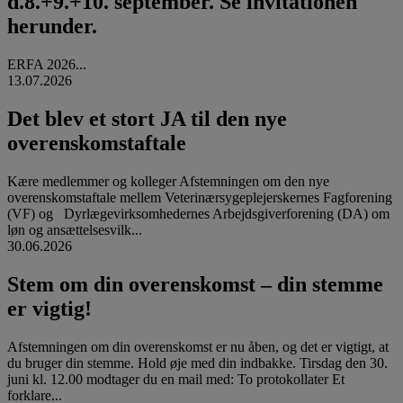
d.8.+9.+10. september. Se invitationen
herunder.
ERFA 2026...
13.07.2026
Det blev et stort JA til den nye
overenskomstaftale
Kære medlemmer og kolleger Afstemningen om den nye
overenskomstaftale mellem Veterinærsygeplejerskernes Fagforening
(VF) og Dyrlægevirksomhedernes Arbejdsgiverforening (DA) om
løn og ansættelsesvilk...
30.06.2026
Stem om din overenskomst – din stemme
er vigtig!
Afstemningen om din overenskomst er nu åben, og det er vigtigt, at
du bruger din stemme. Hold øje med din indbakke. Tirsdag den 30.
juni kl. 12.00 modtager du en mail med: To protokollater Et
forklare...