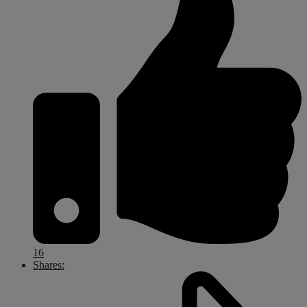
16
Shares: