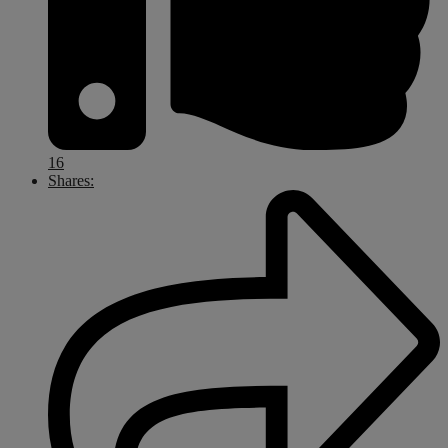
16
Shares: