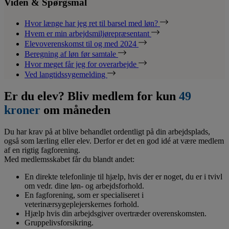
Viden & Spørgsmål
Hvor længe har jeg ret til barsel med løn?
Hvem er min arbejdsmiljørepræsentant
Elevoverenskomst til og med 2024
Beregning af løn før samtale
Hvor meget får jeg for overarbejde
Ved langtidssygemelding
Er du elev? Bliv medlem for kun
49
kroner
om måneden
Du har krav på at blive behandlet ordentligt på din arbejdsplads,
også som lærling eller elev. Derfor er det en god idé at være medlem
af en rigtig fagforening.
Med medlemsskabet får du blandt andet:
En direkte telefonlinje til hjælp, hvis der er noget, du er i tvivl
om vedr. dine løn- og arbejdsforhold.
En fagforening, som er specialiseret i
veterinærsygeplejerskernes forhold.
Hjælp hvis din arbejdsgiver overtræder overenskomsten.
Gruppelivsforsikring.