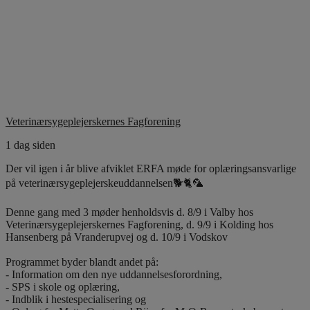
Veterinærsygeplejerskernes Fagforening
1 dag siden
Der vil igen i år blive afviklet ERFA møde for oplæringsansvarlige
på veterinærsygeplejerskeuddannelsen🐕🐈🦜
Denne gang med 3 møder henholdsvis d. 8/9 i Valby hos
Veterinærsygeplejerskernes Fagforening, d. 9/9 i Kolding hos
Hansenberg på Vranderupvej og d. 10/9 i Vodskov
Programmet byder blandt andet på:
- Information om den nye uddannelsesforordning,
- SPS i skole og oplæring,
- Indblik i hestespecialisering og