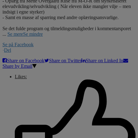
- Oplæg fra Mette Overgaard Riise fra M-O-R om styrkebaseret
elevudvikling/selvudvikling ( Når eleven ikke mangler vilje – men
indsigt i egne styrker)
- Samt en masse af sparring med andre oplæringsansvarlige.
Se det fulde program og tilmeldingsmuligheder i kommentarsporet
...
Se mere
Se mindre
Se på Facebook
·
Del
Share on Facebook
Share on Twitter
Share on Linked In
Share by Email
Likes: