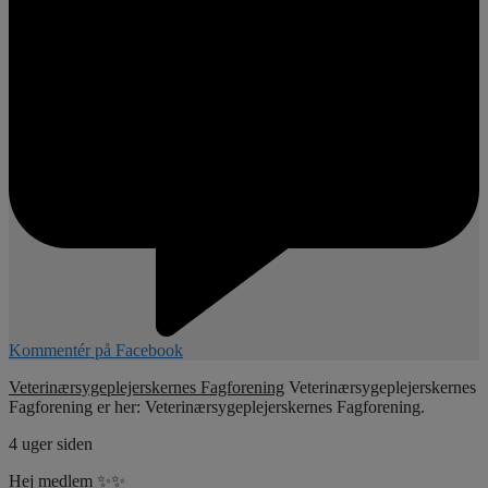
Kommentér på Facebook
Veterinærsygeplejerskernes Fagforening
Veterinærsygeplejerskernes
Fagforening er her: Veterinærsygeplejerskernes Fagforening.
4 uger siden
Hej medlem ✨✨