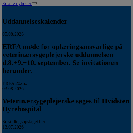
Se alle nyheder
Uddannelseskalender
05.08.2026
ERFA møde for oplæringsansvarlige på
veterinærsygeplejerske uddannelsen
d.8.+9.+10. september. Se invitationen
herunder.
ERFA 2026...
03.08.2026
Veterinærsygeplejerske søges til Hvidsten
Dyrehospital
Se stillingsopslaget her...
13.07.2026