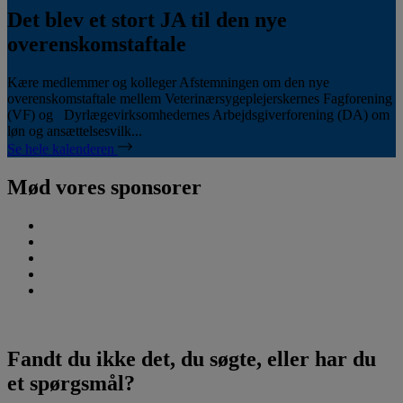
Det blev et stort JA til den nye
overenskomstaftale
Kære medlemmer og kolleger Afstemningen om den nye
overenskomstaftale mellem Veterinærsygeplejerskernes Fagforening
(VF) og Dyrlægevirksomhedernes Arbejdsgiverforening (DA) om
løn og ansættelsesvilk...
Se hele kalenderen
Mød vores sponsorer
Fandt du ikke det, du søgte, eller har du
et spørgsmål?