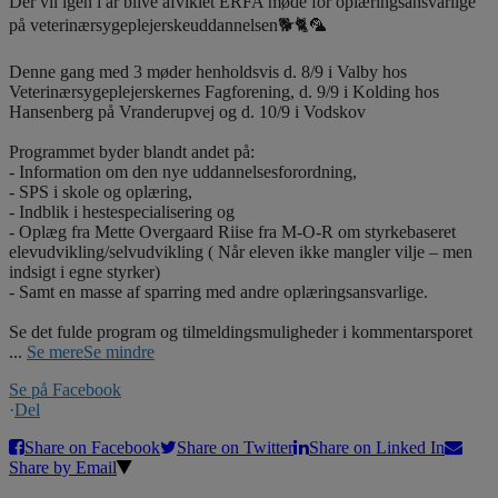
Der vil igen i år blive afviklet ERFA møde for oplæringsansvarlige
på veterinærsygeplejerskeuddannelsen🐕🐈🦜
Denne gang med 3 møder henholdsvis d. 8/9 i Valby hos
Veterinærsygeplejerskernes Fagforening, d. 9/9 i Kolding hos
Hansenberg på Vranderupvej og d. 10/9 i Vodskov
Programmet byder blandt andet på:
- Information om den nye uddannelsesforordning,
- SPS i skole og oplæring,
- Indblik i hestespecialisering og
- Oplæg fra Mette Overgaard Riise fra M-O-R om styrkebaseret
elevudvikling/selvudvikling ( Når eleven ikke mangler vilje – men
indsigt i egne styrker)
- Samt en masse af sparring med andre oplæringsansvarlige.
Se det fulde program og tilmeldingsmuligheder i kommentarsporet
...
Se mere
Se mindre
Se på Facebook
·
Del
Share on Facebook
Share on Twitter
Share on Linked In
Share by Email