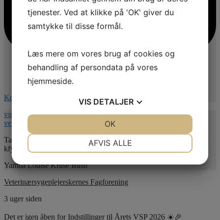
tjenester. Ved at klikke på 'OK' giver du
samtykke til disse formål.
Læs mere om vores brug af cookies og
behandling af persondata på vores
hjemmeside.
Kommentér på Facebook
VIS
DETALJER
vspnet.dk/erfa-moede-for-oplaeringsansvarlige-paa-
JA
NEJ
OK
JA
NEJ
veterinaersygeplejerske-uddannelsen/
NØDVENDIGE
PRÆFERENCER
Tag endelig fat på mig ved spørgsmål til dagen, samt tilmelding på
AFVIS ALLE
kfy@hansenberg.dk inden d. 1 september🌼
JA
NEJ
JA
NEJ
Yamila Louise Kruse Bush
MARKETING
STATISTIK
Veterinærsygeplejerskernes Fagforening
3 uger siden
Det er igen åben for Indstillinger til Årets VSP 2026 ☀️🎉