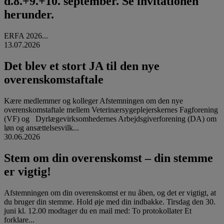
d.8.+9.+10. september. Se invitationen
herunder.
ERFA 2026...
13.07.2026
Det blev et stort JA til den nye
overenskomstaftale
Kære medlemmer og kolleger Afstemningen om den nye
overenskomstaftale mellem Veterinærsygeplejerskernes Fagforening
(VF) og Dyrlægevirksomhedernes Arbejdsgiverforening (DA) om
løn og ansættelsesvilk...
30.06.2026
Stem om din overenskomst – din stemme
er vigtig!
Afstemningen om din overenskomst er nu åben, og det er vigtigt, at
du bruger din stemme. Hold øje med din indbakke. Tirsdag den 30.
juni kl. 12.00 modtager du en mail med: To protokollater Et
forklare...