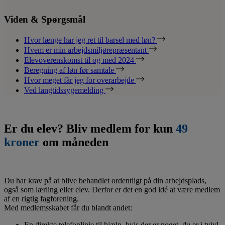
Viden & Spørgsmål
Hvor længe har jeg ret til barsel med løn?
Hvem er min arbejdsmiljørepræsentant
Elevoverenskomst til og med 2024
Beregning af løn før samtale
Hvor meget får jeg for overarbejde
Ved langtidssygemelding
Er du elev? Bliv medlem for kun
49
kroner
om måneden
Du har krav på at blive behandlet ordentligt på din arbejdsplads,
også som lærling eller elev. Derfor er det en god idé at være medlem
af en rigtig fagforening.
Med medlemsskabet får du blandt andet:
En direkte telefonlinje til hjælp, hvis der er noget, du er i tvivl