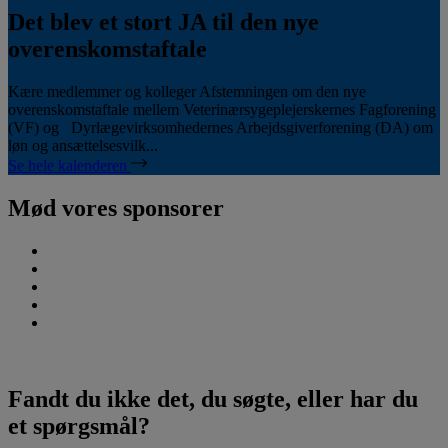
Det blev et stort JA til den nye
overenskomstaftale
Kære medlemmer og kolleger Afstemningen om den nye
overenskomstaftale mellem Veterinærsygeplejerskernes Fagforening
(VF) og Dyrlægevirksomhedernes Arbejdsgiverforening (DA) om
løn og ansættelsesvilk...
Se hele kalenderen
Mød vores sponsorer
Fandt du ikke det, du søgte, eller har du
et spørgsmål?