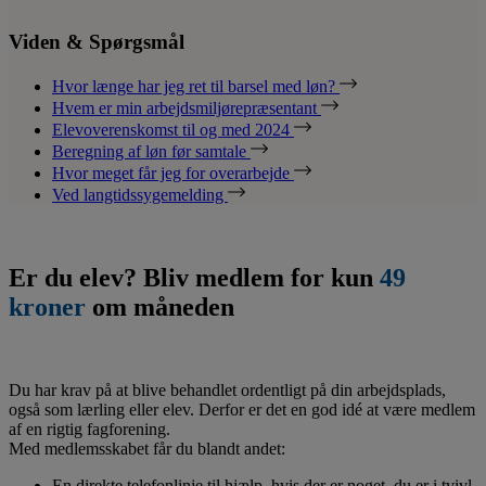
Viden & Spørgsmål
Hvor længe har jeg ret til barsel med løn?
Hvem er min arbejdsmiljørepræsentant
Elevoverenskomst til og med 2024
Beregning af løn før samtale
Hvor meget får jeg for overarbejde
Ved langtidssygemelding
Er du elev? Bliv medlem for kun
49
kroner
om måneden
Du har krav på at blive behandlet ordentligt på din arbejdsplads,
også som lærling eller elev. Derfor er det en god idé at være medlem
af en rigtig fagforening.
Med medlemsskabet får du blandt andet:
En direkte telefonlinje til hjælp, hvis der er noget, du er i tvivl