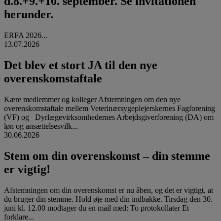
d.8.+9.+10. september. Se invitationen
herunder.
ERFA 2026...
13.07.2026
Det blev et stort JA til den nye
overenskomstaftale
Kære medlemmer og kolleger Afstemningen om den nye
overenskomstaftale mellem Veterinærsygeplejerskernes Fagforening
(VF) og Dyrlægevirksomhedernes Arbejdsgiverforening (DA) om
løn og ansættelsesvilk...
30.06.2026
Stem om din overenskomst – din stemme
er vigtig!
Afstemningen om din overenskomst er nu åben, og det er vigtigt, at
du bruger din stemme. Hold øje med din indbakke. Tirsdag den 30.
juni kl. 12.00 modtager du en mail med: To protokollater Et
forklare...