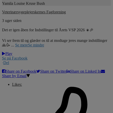
Yamila Louise Kruse Bush
Veterinærsygeplejerskernes Fagforening
3 uger siden
Det er igen åben for Indstillinger til Årets VSP 2026 ☀️🎉
Vi ser frem til og glæder os til at modtage jeres mange indstillinger
🙏🥳
...
Se mere
Se mindre
Play
Se på Facebook
·
Del
Share on Facebook
Share on Twitter
Share on Linked In
Share by Email
Likes: