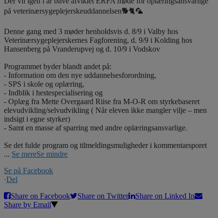
Der vil igen i år blive afviklet ERFA møde for oplæringsansvarlige
på veterinærsygeplejerskeuddannelsen🐕🐈🦜
Denne gang med 3 møder henholdsvis d. 8/9 i Valby hos
Veterinærsygeplejerskernes Fagforening, d. 9/9 i Kolding hos
Hansenberg på Vranderupvej og d. 10/9 i Vodskov
Programmet byder blandt andet på:
- Information om den nye uddannelsesforordning,
- SPS i skole og oplæring,
- Indblik i hestespecialisering og
- Oplæg fra Mette Overgaard Riise fra M-O-R om styrkebaseret
elevudvikling/selvudvikling ( Når eleven ikke mangler vilje – men
indsigt i egne styrker)
- Samt en masse af sparring med andre oplæringsansvarlige.
Se det fulde program og tilmeldingsmuligheder i kommentarsporet
...
Se mere
Se mindre
Se på Facebook
·
Del
Share on Facebook
Share on Twitter
Share on Linked In
Share by Email