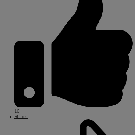
16
Shares: