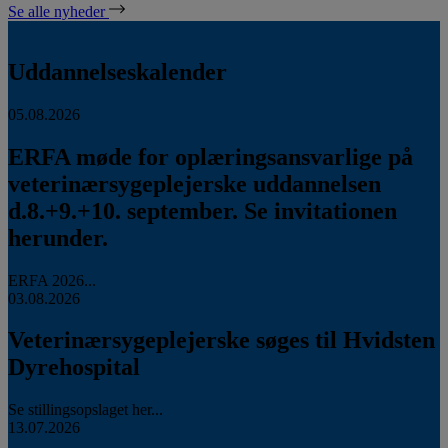
Se alle nyheder
Uddannelseskalender
05.08.2026
ERFA møde for oplæringsansvarlige på
veterinærsygeplejerske uddannelsen
d.8.+9.+10. september. Se invitationen
herunder.
ERFA 2026...
03.08.2026
Veterinærsygeplejerske søges til Hvidsten
Dyrehospital
Se stillingsopslaget her...
13.07.2026