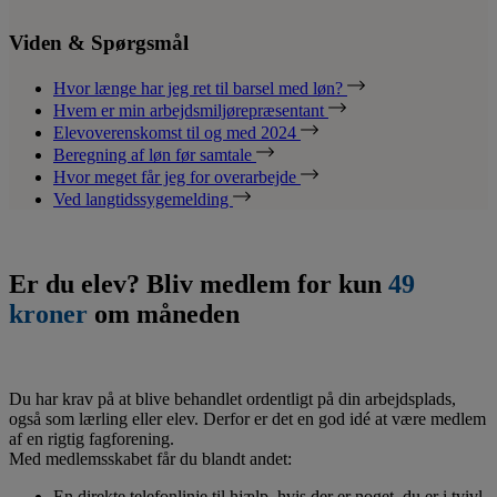
Viden & Spørgsmål
Hvor længe har jeg ret til barsel med løn?
Hvem er min arbejdsmiljørepræsentant
Elevoverenskomst til og med 2024
Beregning af løn før samtale
Hvor meget får jeg for overarbejde
Ved langtidssygemelding
Er du elev? Bliv medlem for kun
49
kroner
om måneden
Du har krav på at blive behandlet ordentligt på din arbejdsplads,
også som lærling eller elev. Derfor er det en god idé at være medlem
af en rigtig fagforening.
Med medlemsskabet får du blandt andet:
En direkte telefonlinje til hjælp, hvis der er noget, du er i tvivl