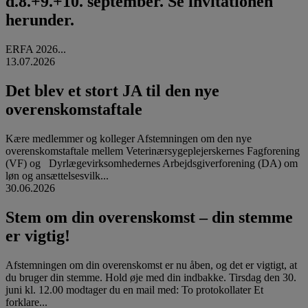
d.8.+9.+10. september. Se invitationen
herunder.
ERFA 2026...
13.07.2026
Det blev et stort JA til den nye
overenskomstaftale
Kære medlemmer og kolleger Afstemningen om den nye
overenskomstaftale mellem Veterinærsygeplejerskernes Fagforening
(VF) og Dyrlægevirksomhedernes Arbejdsgiverforening (DA) om
løn og ansættelsesvilk...
30.06.2026
Stem om din overenskomst – din stemme
er vigtig!
Afstemningen om din overenskomst er nu åben, og det er vigtigt, at
du bruger din stemme. Hold øje med din indbakke. Tirsdag den 30.
juni kl. 12.00 modtager du en mail med: To protokollater Et
forklare...