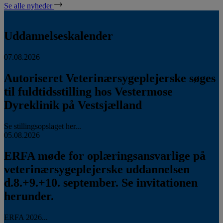
Se alle nyheder
Uddannelseskalender
07.08.2026
Autoriseret Veterinærsygeplejerske søges
til fuldtidsstilling hos Vestermose
Dyreklinik på Vestsjælland
Se stillingsopslaget her...
05.08.2026
ERFA møde for oplæringsansvarlige på
veterinærsygeplejerske uddannelsen
d.8.+9.+10. september. Se invitationen
herunder.
ERFA 2026...