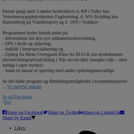
Denne gang med 3 møder henholdsvis d. 8/9 i Valby hos
Veterinærsygeplejerskernes Fagforening, d. 9/9 i Kolding hos
Hansenberg på Vranderupvej og d. 10/9 i Vodskov
Programmet byder blandt andet på:
- Information om den nye uddannelsesforordning,
- SPS i skole og oplæring,
- Indblik i hestespecialisering og
- Oplæg fra Mette Overgaard Riise fra M-O-R om styrkebaseret
elevudvikling/selvudvikling ( Når eleven ikke mangler vilje – men
indsigt i egne styrker)
- Samt en masse af sparring med andre oplæringsansvarlige.
Se det fulde program og tilmeldingsmuligheder i kommentarsporet
...
Se mere
Se mindre
Se på Facebook
·
Del
Share on Facebook
Share on Twitter
Share on Linked In
Share by Email
Likes: