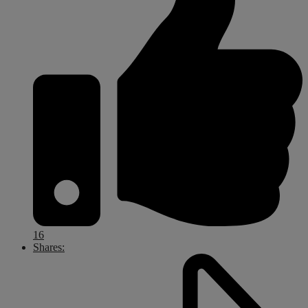
16
Shares: