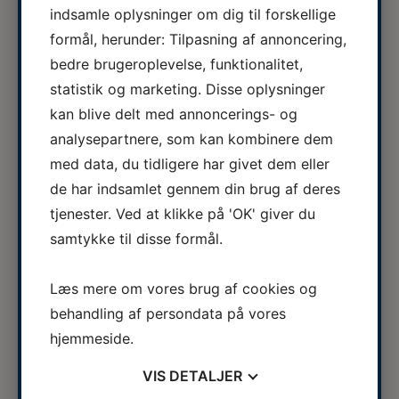
indsamle oplysninger om dig til forskellige
07.08.2026
formål, herunder: Tilpasning af annoncering,
Autoriseret Veterinærsygeplejerske
bedre brugeroplevelse, funktionalitet,
søges til fuldtidsstilling hos Vestermose
Se stillingsopslaget her...
statistik og marketing. Disse oplysninger
Dyreklinik på Vestsjælland
kan blive delt med annoncerings- og
05.08.2026
analysepartnere, som kan kombinere dem
ERFA møde for oplæringsansvarlige på
med data, du tidligere har givet dem eller
veterinærsygeplejerske uddannelsen
ERFA 2026...
de har indsamlet gennem din brug af deres
d.8.+9.+10. september. Se invitationen
tjenester. Ved at klikke på 'OK' giver du
herunder.
samtykke til disse formål.
03.08.2026
Veterinærsygeplejerske søges til
Læs mere om vores brug af cookies og
Hvidsten Dyrehospital
Se stillingsopslaget her...
behandling af persondata på vores
hjemmeside.
Se hele kalenderen
VIS
DETALJER