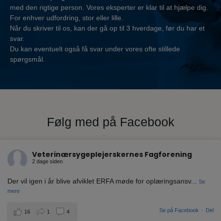
med den rigtige person. Vores eksperter er klar til at hjælpe dig.
For enhver udfordring, stor eller lille.
Når du skriver til os, kan der gå op til 3 hverdage, før du har et
svar.
Du kan eventuelt også få svar under vores ofte stillede
spørgsmål.
Følg med på Facebook
Veterinærsygeplejerskernes Fagforening
2 dage siden
Der vil igen i år blive afviklet ERFA møde for oplæringsansv
...
Se
mere
Se på Facebook
·
Del
16
1
4