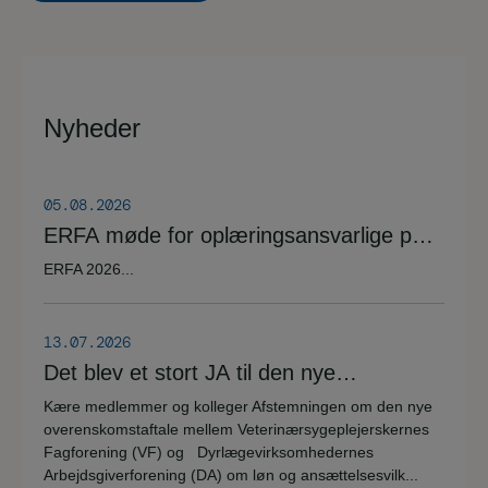
Nyheder
05.08.2026
ERFA møde for oplæringsansvarlige på
veterinærsygeplejerske uddannelsen
ERFA 2026...
d.8.+9.+10. september. Se invitationen
herunder.
13.07.2026
Det blev et stort JA til den nye
overenskomstaftale
Kære medlemmer og kolleger Afstemningen om den nye
overenskomstaftale mellem Veterinærsygeplejerskernes
Fagforening (VF) og Dyrlægevirksomhedernes
Arbejdsgiverforening (DA) om løn og ansættelsesvilk...