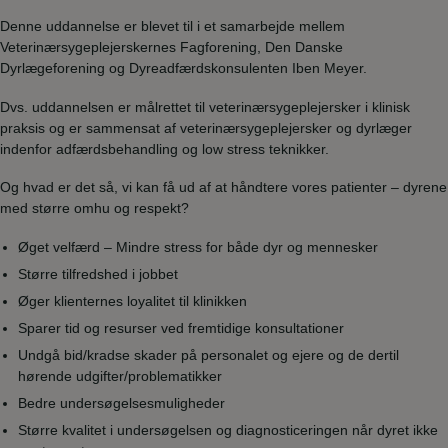
Denne uddannelse er blevet til i et samarbejde mellem
Veterinærsygeplejerskernes Fagforening, Den Danske
Dyrlægeforening og Dyreadfærdskonsulenten Iben Meyer.
Dvs. uddannelsen er målrettet til veterinærsygeplejersker i klinisk
praksis og er sammensat af veterinærsygeplejersker og dyrlæger
indenfor adfærdsbehandling og low stress teknikker.
Og hvad er det så, vi kan få ud af at håndtere vores patienter – dyrene
med større omhu og respekt?
Øget velfærd – Mindre stress for både dyr og mennesker
Større tilfredshed i jobbet
Øger klienternes loyalitet til klinikken
Sparer tid og resurser ved fremtidige konsultationer
Undgå bid/kradse skader på personalet og ejere og de dertil
hørende udgifter/problematikker
Bedre undersøgelsesmuligheder
Større kvalitet i undersøgelsen og diagnosticeringen når dyret ikke