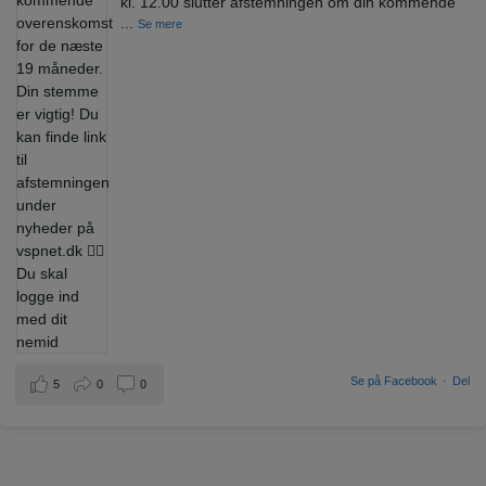
kl. 12.00 slutter afstemningen om din kommende
...
Se mere
Se på Facebook
·
Del
5
0
0