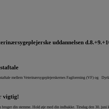
rinærsygeplejerske uddannelsen d.8.+9.+10
staftale
aftale mellem Veterinærsygeplejerskernes Fagforening (VF) og Dyr
 vigtig!
u bruger din stemme. Hold øje med din indbakke. Tirsdag den 30. juni kl