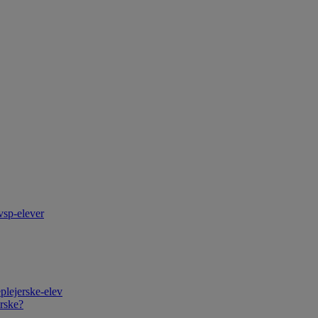
vsp-elever
plejerske-elev
rske?