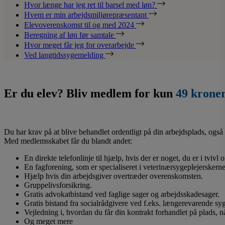
Hvor længe har jeg ret til barsel med løn?
Hvem er min arbejdsmiljørepræsentant
Elevoverenskomst til og med 2024
Beregning af løn før samtale
Hvor meget får jeg for overarbejde
Ved langtidssygemelding
Er du elev? Bliv medlem for kun
49 krone
Du har krav på at blive behandlet ordentligt på din arbejdsplads, også 
Med medlemsskabet får du blandt andet:
En direkte telefonlinje til hjælp, hvis der er noget, du er i tvivl
En fagforening, som er specialiseret i veterinærsygeplejerskerne
Hjælp hvis din arbejdsgiver overtræder overenskomsten.
Gruppelivsforsikring.
Gratis advokatbistand ved faglige sager og arbejdsskadesager.
Gratis bistand fra socialrådgivere ved f.eks. længerevarende s
Vejledning i, hvordan du får din kontrakt forhandlet på plads, 
Og meget mere