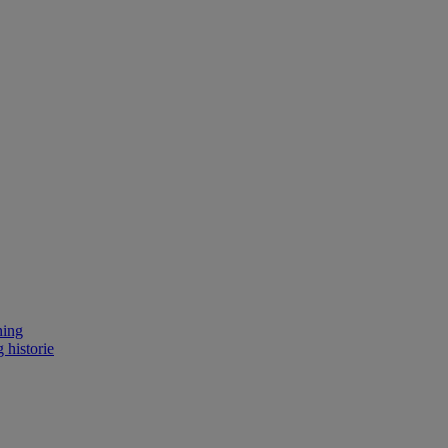
ning
 historie