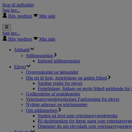
Hop til indholdet
Søg her...
Bliv medlem
Min side
Søg her...
Bliv medlem
Min side
Jobbank
Stillingsopslag
Indsend stillingsopslag
Elever
Overenskomst og lønsatsder
Din ret til ferie, feriefridage og anden frihed
Særlige regler for elever
Feriefridage, fridage og øvrig frihed gældende for 
Godkendelse af praktiksteder
Veterinærsygeplejerskernes Fagforening for elever
Nyttige adresser og telefonnumre
Om uddannelsen
Starten på livet som veterinærsygeplejerske
På skolebænken for første gang som veterinærsyge
Drømmer du om elevplads som veterinærsygepleje