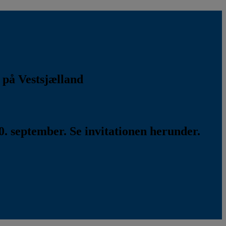
k på Vestsjælland
. september. Se invitationen herunder.