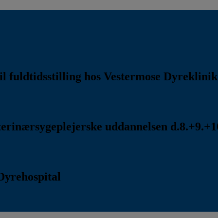
l fuldtidsstilling hos Vestermose Dyreklini
rinærsygeplejerske uddannelsen d.8.+9.+10
Dyrehospital