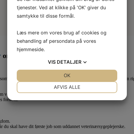
tjenester. Ved at klikke på 'OK' giver du
samtykke til disse formål.
Læs mere om vores brug af cookies og
behandling af persondata på vores
hjemmeside.
r
om måneden
VIS
DETALJER
JA
NEJ
OK
JA
NEJ
som lærling eller elev. Derfor er det en god idé at være medlem af en ri
NØDVENDIGE
PRÆFERENCER
AFVIS ALLE
 om vedr. dine løn- og arbejdsforhold.
JA
NEJ
JA
NEJ
s forhold.
MARKETING
STATISTIK
ygdom.
når du skal have dit første job som uddannet veterinærsygeplejerske.