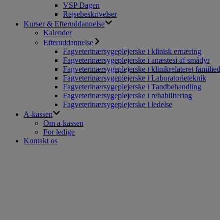
VSP Dagen
Rejsebeskrivelser
Kurser & Efteruddannelse
Kalender
Efteruddannelse
Fagveterinærsygeplejerske i klinisk ernæring
Fagveterinærsygeplejerske i anæstesi af smådyr
Fagveterinærsygeplejerske i klinikrelateret familie
Fagveterinærsygeplejerske i Laboratorieteknik
Fagveterinærsygeplejerske i Tandbehandling
Fagveterinærsygeplejerske i rehabilitering
Fagveterinærsygeplejerske i ledelse
A-kassen
Om a-kassen
For ledige
Kontakt os