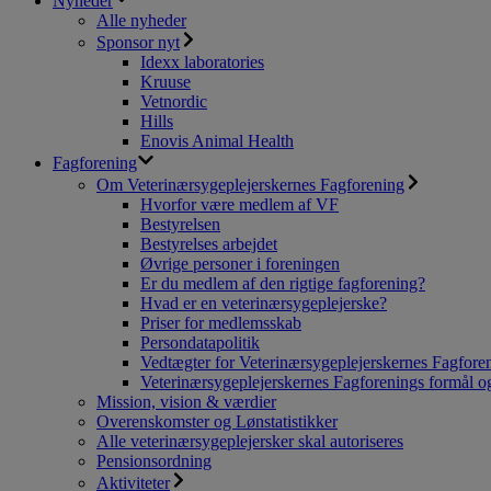
Nyheder
Alle nyheder
Sponsor nyt
Idexx laboratories
Kruuse
Vetnordic
Hills
Enovis Animal Health
Fagforening
Om Veterinærsygeplejerskernes Fagforening
Hvorfor være medlem af VF
Bestyrelsen
Bestyrelses arbejdet
Øvrige personer i foreningen
Er du medlem af den rigtige fagforening?
Hvad er en veterinærsygeplejerske?
Priser for medlemsskab
Persondatapolitik
Vedtægter for Veterinærsygeplejerskernes Fagfore
Veterinærsygeplejerskernes Fagforenings formål og
Mission, vision & værdier
Overenskomster og Lønstatistikker
Alle veterinærsygeplejersker skal autoriseres
Pensionsordning
Aktiviteter