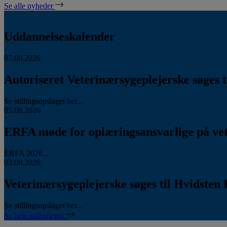
Se alle nyheder
Uddannelseskalender
07.08.2026
Autoriseret Veterinærsygeplejerske søges ti
Se stillingsopslaget her...
05.08.2026
ERFA møde for oplæringsansvarlige på vete
ERFA 2026...
03.08.2026
Veterinærsygeplejerske søges til Hvidsten 
Se stillingsopslaget her...
Se hele kalenderen