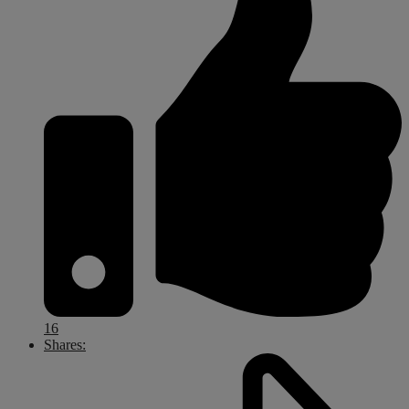
16
Shares: