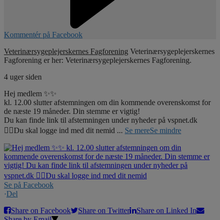
Kommentér på Facebook
Veterinærsygeplejerskernes Fagforening
Veterinærsygeplejerskernes
Fagforening er her: Veterinærsygeplejerskernes Fagforening.
4 uger siden
Hej medlem ✨✨
kl. 12.00 slutter afstemningen om din kommende overenskomst for
de næste 19 måneder. Din stemme er vigtig!
Du kan finde link til afstemningen under nyheder på vspnet.dk
☝🏼Du skal logge ind med dit nemid
...
Se mere
Se mindre
Se på Facebook
·
Del
Share on Facebook
Share on Twitter
Share on Linked In
Share by Email