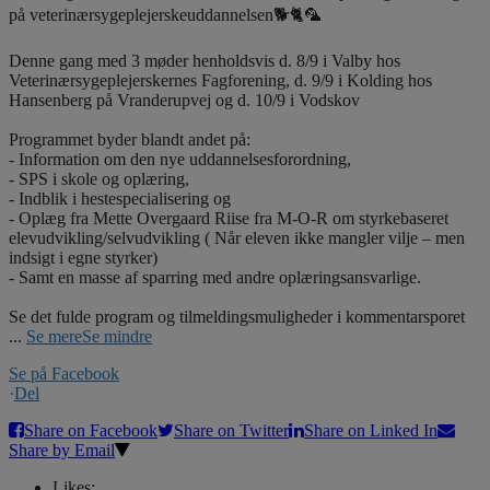
på veterinærsygeplejerskeuddannelsen🐕🐈🦜
Denne gang med 3 møder henholdsvis d. 8/9 i Valby hos
Veterinærsygeplejerskernes Fagforening, d. 9/9 i Kolding hos
Hansenberg på Vranderupvej og d. 10/9 i Vodskov
Programmet byder blandt andet på:
- Information om den nye uddannelsesforordning,
- SPS i skole og oplæring,
- Indblik i hestespecialisering og
- Oplæg fra Mette Overgaard Riise fra M-O-R om styrkebaseret
elevudvikling/selvudvikling ( Når eleven ikke mangler vilje – men
indsigt i egne styrker)
- Samt en masse af sparring med andre oplæringsansvarlige.
Se det fulde program og tilmeldingsmuligheder i kommentarsporet
...
Se mere
Se mindre
Se på Facebook
·
Del
Share on Facebook
Share on Twitter
Share on Linked In
Share by Email
Likes: