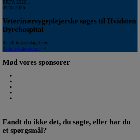
ERFA 2026...
03.08.2026
Veterinærsygeplejerske søges til Hvidsten
Dyrehospital
Se stillingsopslaget her...
Se hele kalenderen
Mød vores sponsorer
Fandt du ikke det, du søgte, eller har du
et spørgsmål?