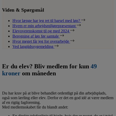
Viden & Spørgsmål
Hvor længe har jeg ret til barsel med løn?
Hvem er min arbejdsmiljørepræsentant
Elevoverenskomst til og med 2024
Beregning af løn før samtale
Hvor meget får jeg for overarbejde
Ved langtidssygemelding
Er du elev? Bliv medlem for kun
49
kroner
om måneden
Du har krav på at blive behandlet ordentligt på din arbejdsplads,
også som lærling eller elev. Derfor er det en god idé at være medlem
af en rigtig fagforening.
Med medlemsskabet får du blandt andet:
En direkte telefonlinje til hjælp, hvis der er noget, du er i tvivl