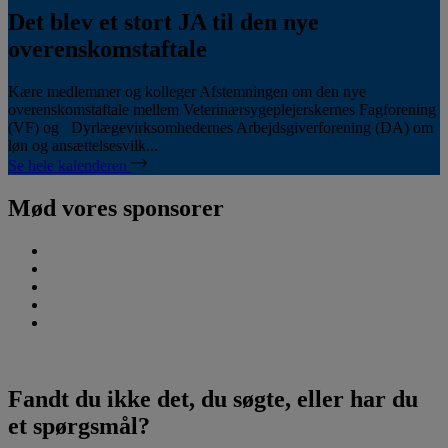
Det blev et stort JA til den nye
overenskomstaftale
Kære medlemmer og kolleger Afstemningen om den nye
overenskomstaftale mellem Veterinærsygeplejerskernes Fagforening
(VF) og Dyrlægevirksomhedernes Arbejdsgiverforening (DA) om
løn og ansættelsesvilk...
Se hele kalenderen
Mød vores sponsorer
Fandt du ikke det, du søgte, eller har du
et spørgsmål?