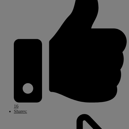
16
Shares: