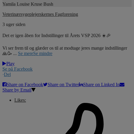
Yamila Louise Kruse Bush
Veterinærsygeplejerskernes Fagforening
3 uger siden
Det er igen åben for Indstillinger til Årets VSP 2026 ☀️🎉
Vi ser frem til og glæder os til at modtage jeres mange indstillinger
🙏🥳
...
Se mere
Se mindre
Play
Se på Facebook
·
Del
Share on Facebook
Share on Twitter
Share on Linked In
Share by Email
Likes: