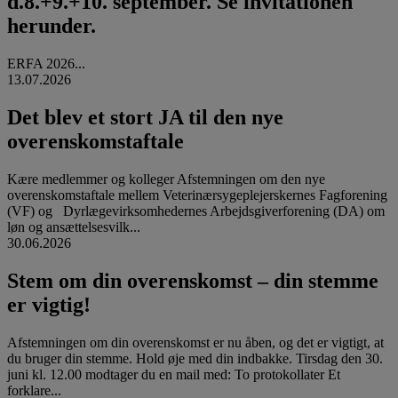
d.8.+9.+10. september. Se invitationen
herunder.
ERFA 2026...
13.07.2026
Det blev et stort JA til den nye
overenskomstaftale
Kære medlemmer og kolleger Afstemningen om den nye
overenskomstaftale mellem Veterinærsygeplejerskernes Fagforening
(VF) og Dyrlægevirksomhedernes Arbejdsgiverforening (DA) om
løn og ansættelsesvilk...
30.06.2026
Stem om din overenskomst – din stemme
er vigtig!
Afstemningen om din overenskomst er nu åben, og det er vigtigt, at
du bruger din stemme. Hold øje med din indbakke. Tirsdag den 30.
juni kl. 12.00 modtager du en mail med: To protokollater Et
forklare...