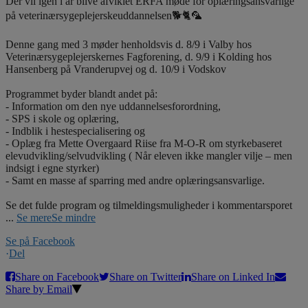
Der vil igen i år blive afviklet ERFA møde for oplæringsansvarlige
på veterinærsygeplejerskeuddannelsen🐕🐈🦜
Denne gang med 3 møder henholdsvis d. 8/9 i Valby hos
Veterinærsygeplejerskernes Fagforening, d. 9/9 i Kolding hos
Hansenberg på Vranderupvej og d. 10/9 i Vodskov
Programmet byder blandt andet på:
- Information om den nye uddannelsesforordning,
- SPS i skole og oplæring,
- Indblik i hestespecialisering og
- Oplæg fra Mette Overgaard Riise fra M-O-R om styrkebaseret
elevudvikling/selvudvikling ( Når eleven ikke mangler vilje – men
indsigt i egne styrker)
- Samt en masse af sparring med andre oplæringsansvarlige.
Se det fulde program og tilmeldingsmuligheder i kommentarsporet
...
Se mere
Se mindre
Se på Facebook
·
Del
Share on Facebook
Share on Twitter
Share on Linked In
Share by Email