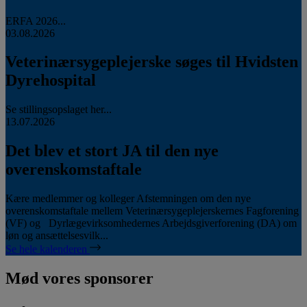
ERFA 2026...
03.08.2026
Veterinærsygeplejerske søges til Hvidsten
Dyrehospital
Se stillingsopslaget her...
13.07.2026
Det blev et stort JA til den nye
overenskomstaftale
Kære medlemmer og kolleger Afstemningen om den nye
overenskomstaftale mellem Veterinærsygeplejerskernes Fagforening
(VF) og Dyrlægevirksomhedernes Arbejdsgiverforening (DA) om
løn og ansættelsesvilk...
Se hele kalenderen
Mød vores sponsorer