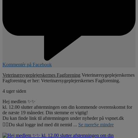
Kommentér på Facebook
Veterinærsygeplejerskernes Fagforening
Veterinærsygeplejerskernes
Fagforening er her: Veterinærsygeplejerskernes Fagforening.
4 uger siden
Hej medlem ✨✨
kl. 12.00 slutter afstemningen om din kommende overenskomst for
de næste 19 måneder. Din stemme er vigtig!
Du kan finde link til afstemningen under nyheder på vspnet.dk
☝🏼Du skal logge ind med dit nemid
...
Se mere
Se mindre