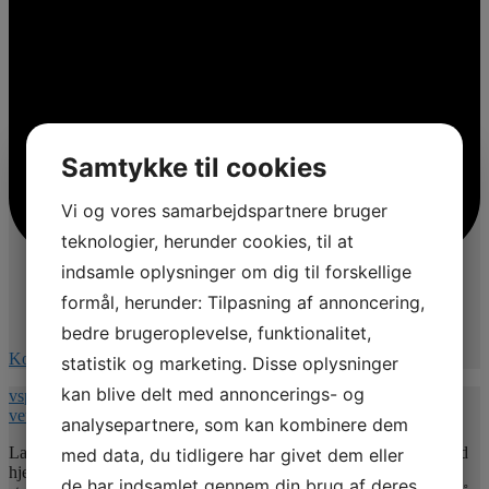
Samtykke til cookies
Vi og vores samarbejdspartnere bruger
teknologier, herunder cookies, til at
indsamle oplysninger om dig til forskellige
formål, herunder: Tilpasning af annoncering,
bedre brugeroplevelse, funktionalitet,
Kommentér på Facebook
statistik og marketing. Disse oplysninger
kan blive delt med annoncerings- og
vspnet.dk/erfa-moede-for-oplaeringsansvarlige-paa-
veterinaersygeplejerske-uddannelsen/
analysepartnere, som kan kombinere dem
Lad mig uddybe indholdet 💚. Jeg vil give jer nogle værktøjer med
med data, du tidligere har givet dem eller
hjem så undertitlen er : Hvordan uddannelsesansvarlige kan bruge
de har indsamlet gennem din brug af deres