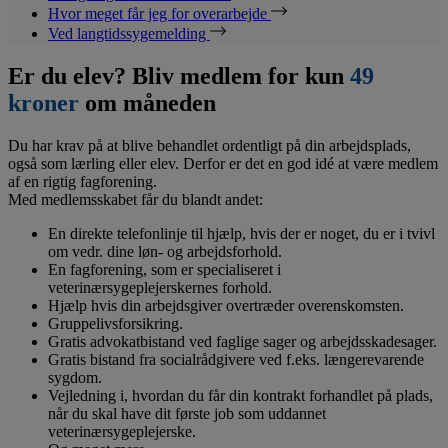
Hvor meget får jeg for overarbejde
Ved langtidssygemelding
Er du elev? Bliv medlem for kun
49
kroner
om måneden
Du har krav på at blive behandlet ordentligt på din arbejdsplads,
også som lærling eller elev. Derfor er det en god idé at være medlem
af en rigtig fagforening.
Med medlemsskabet får du blandt andet:
En direkte telefonlinje til hjælp, hvis der er noget, du er i tvivl
om vedr. dine løn- og arbejdsforhold.
En fagforening, som er specialiseret i
veterinærsygeplejerskernes forhold.
Hjælp hvis din arbejdsgiver overtræder overenskomsten.
Gruppelivsforsikring.
Gratis advokatbistand ved faglige sager og arbejdsskadesager.
Gratis bistand fra socialrådgivere ved f.eks. længerevarende
sygdom.
Vejledning i, hvordan du får din kontrakt forhandlet på plads,
når du skal have dit første job som uddannet
veterinærsygeplejerske.