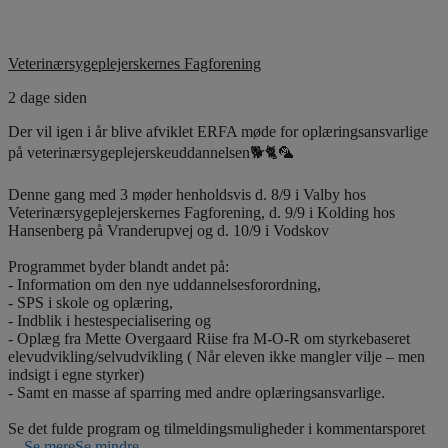
Veterinærsygeplejerskernes Fagforening
2 dage siden
Der vil igen i år blive afviklet ERFA møde for oplæringsansvarlige
på veterinærsygeplejerskeuddannelsen🐕🐈🦜
Denne gang med 3 møder henholdsvis d. 8/9 i Valby hos
Veterinærsygeplejerskernes Fagforening, d. 9/9 i Kolding hos
Hansenberg på Vranderupvej og d. 10/9 i Vodskov
Programmet byder blandt andet på:
- Information om den nye uddannelsesforordning,
- SPS i skole og oplæring,
- Indblik i hestespecialisering og
- Oplæg fra Mette Overgaard Riise fra M-O-R om styrkebaseret
elevudvikling/selvudvikling ( Når eleven ikke mangler vilje – men
indsigt i egne styrker)
- Samt en masse af sparring med andre oplæringsansvarlige.
Se det fulde program og tilmeldingsmuligheder i kommentarsporet
...
Se mere
Se mindre