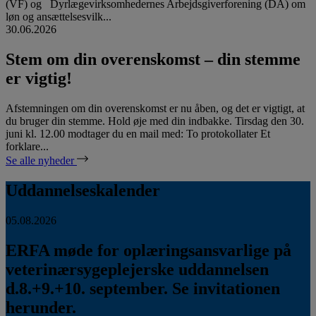
(VF) og Dyrlægevirksomhedernes Arbejdsgiverforening (DA) om
løn og ansættelsesvilk...
30.06.2026
Stem om din overenskomst – din stemme
er vigtig!
Afstemningen om din overenskomst er nu åben, og det er vigtigt, at
du bruger din stemme. Hold øje med din indbakke. Tirsdag den 30.
juni kl. 12.00 modtager du en mail med: To protokollater Et
forklare...
Se alle nyheder
Uddannelseskalender
05.08.2026
ERFA møde for oplæringsansvarlige på
veterinærsygeplejerske uddannelsen
d.8.+9.+10. september. Se invitationen
herunder.