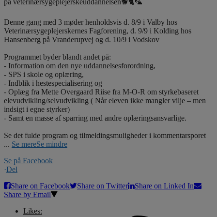
på veterinærsygeplejerskeuddannelsen🐕🐈🦜
Denne gang med 3 møder henholdsvis d. 8/9 i Valby hos
Veterinærsygeplejerskernes Fagforening, d. 9/9 i Kolding hos
Hansenberg på Vranderupvej og d. 10/9 i Vodskov
Programmet byder blandt andet på:
- Information om den nye uddannelsesforordning,
- SPS i skole og oplæring,
- Indblik i hestespecialisering og
- Oplæg fra Mette Overgaard Riise fra M-O-R om styrkebaseret
elevudvikling/selvudvikling ( Når eleven ikke mangler vilje – men
indsigt i egne styrker)
- Samt en masse af sparring med andre oplæringsansvarlige.
Se det fulde program og tilmeldingsmuligheder i kommentarsporet
...
Se mere
Se mindre
Se på Facebook
·
Del
Share on Facebook
Share on Twitter
Share on Linked In
Share by Email
Likes: