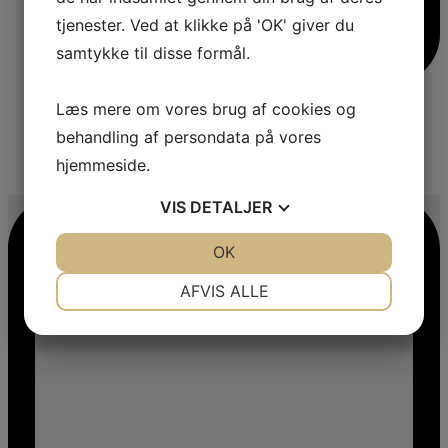
tjenester. Ved at klikke på 'OK' giver du
samtykke til disse formål.
Læs mere om vores brug af cookies og
behandling af persondata på vores
hjemmeside.
4
VIS
DETALJER
JA
NEJ
OK
JA
NEJ
NØDVENDIGE
PRÆFERENCER
AFVIS ALLE
JA
NEJ
JA
NEJ
MARKETING
STATISTIK