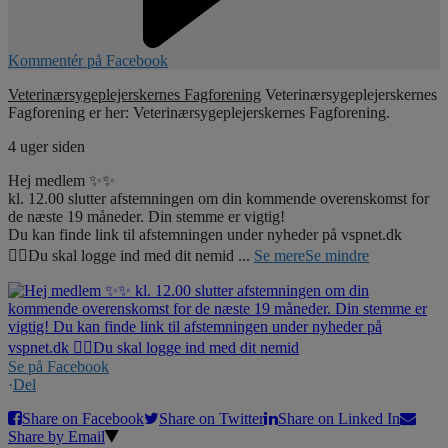
Kommentér på Facebook
Veterinærsygeplejerskernes Fagforening
Veterinærsygeplejerskernes
Fagforening er her: Veterinærsygeplejerskernes Fagforening.
4 uger siden
Hej medlem ✨✨
kl. 12.00 slutter afstemningen om din kommende overenskomst for
de næste 19 måneder. Din stemme er vigtig!
Du kan finde link til afstemningen under nyheder på vspnet.dk
☝🏼Du skal logge ind med dit nemid
...
Se mere
Se mindre
Se på Facebook
·
Del
Share on Facebook
Share on Twitter
Share on Linked In
Share by Email