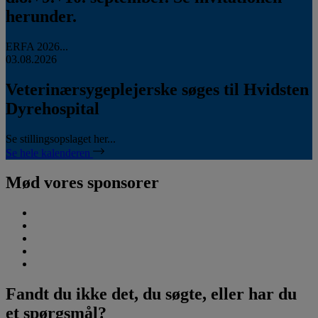
herunder.
ERFA 2026...
03.08.2026
Veterinærsygeplejerske søges til Hvidsten
Dyrehospital
Se stillingsopslaget her...
Se hele kalenderen
Mød vores sponsorer
Fandt du ikke det, du søgte, eller har du
et spørgsmål?