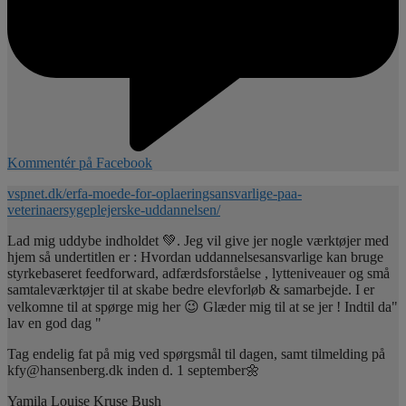
Kommentér på Facebook
vspnet.dk/erfa-moede-for-oplaeringsansvarlige-paa-
veterinaersygeplejerske-uddannelsen/
Lad mig uddybe indholdet 💚. Jeg vil give jer nogle værktøjer med
hjem så undertitlen er : Hvordan uddannelsesansvarlige kan bruge
styrkebaseret feedforward, adfærdsforståelse , lytteniveauer og små
samtaleværktøjer til at skabe bedre elevforløb & samarbejde. I er
velkomne til at spørge mig her 😉 Glæder mig til at se jer ! Indtil da"
lav en god dag "
Tag endelig fat på mig ved spørgsmål til dagen, samt tilmelding på
kfy@hansenberg.dk inden d. 1 september🌼
Yamila Louise Kruse Bush