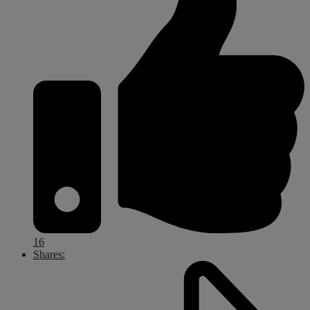
16
Shares: