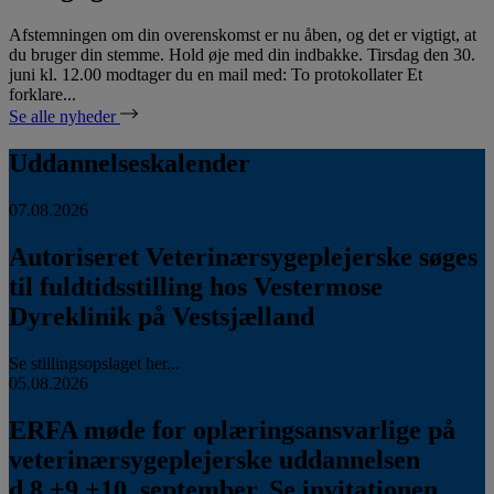
Afstemningen om din overenskomst er nu åben, og det er vigtigt, at
du bruger din stemme. Hold øje med din indbakke. Tirsdag den 30.
juni kl. 12.00 modtager du en mail med: To protokollater Et
forklare...
Se alle nyheder
Uddannelseskalender
07.08.2026
Autoriseret Veterinærsygeplejerske søges
til fuldtidsstilling hos Vestermose
Dyreklinik på Vestsjælland
Se stillingsopslaget her...
05.08.2026
ERFA møde for oplæringsansvarlige på
veterinærsygeplejerske uddannelsen
d.8.+9.+10. september. Se invitationen