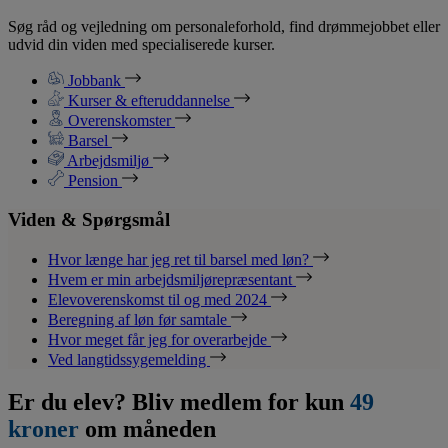
Søg råd og vejledning om personaleforhold, find drømmejobbet eller
udvid din viden med specialiserede kurser.
Jobbank
Kurser & efteruddannelse
Overenskomster
Barsel
Arbejdsmiljø
Pension
Viden & Spørgsmål
Hvor længe har jeg ret til barsel med løn?
Hvem er min arbejdsmiljørepræsentant
Elevoverenskomst til og med 2024
Beregning af løn før samtale
Hvor meget får jeg for overarbejde
Ved langtidssygemelding
Er du elev? Bliv medlem for kun
49
kroner
om måneden