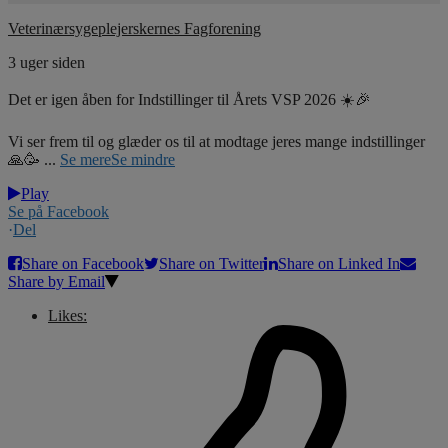
Veterinærsygeplejerskernes Fagforening
3 uger siden
Det er igen åben for Indstillinger til Årets VSP 2026 ☀️🎉
Vi ser frem til og glæder os til at modtage jeres mange indstillinger
🙏🥳
...
Se mere
Se mindre
Play
Se på Facebook
·
Del
Share on Facebook
Share on Twitter
Share on Linked In
Share by Email
Likes: