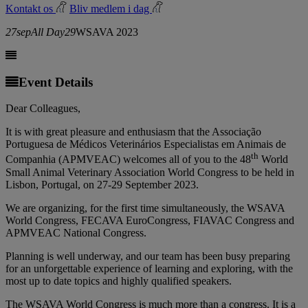
Kontakt os
Bliv medlem i dag
27
sep
All Day
29
WSAVA 2023
Event Details
Dear Colleagues,
It is with great pleasure and enthusiasm that the Associação
Portuguesa de Médicos Veterinários Especialistas em Animais de
th
Companhia (APMVEAC) welcomes all of you to the 48
World
Small Animal Veterinary Association World Congress to be held in
Lisbon, Portugal, on 27-29 September 2023.
We are organizing, for the first time simultaneously, the WSAVA
World Congress, FECAVA EuroCongress, FIAVAC Congress and
APMVEAC National Congress.
Planning is well underway, and our team has been busy preparing
for an unforgettable experience of learning and exploring, with the
most up to date topics and highly qualified speakers.
The WSAVA World Congress is much more than a congress. It is a