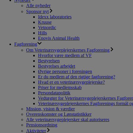
Nyheder
Alle nyheder
Sponsor nyt
Idexx laboratories
Kruuse
Vetnordic
Hills
Enovis Animal Health
Fagforening
Om Veterinærsygeplejerskernes Fagforening
Hvorfor være medlem af VF
Bestyrelsen
Bestyrelses arbejdet
Øvrige personer i foreningen
Er du medlem af den rigtige fagforening?
Hvad er en veterinærsygeplejerske?
Priser for medlemsskab
Persondatapolitik
Vedtægter for Veterinærsygeplejerskernes Fagfore
Veterinærsygeplejerskernes Fagforenings formål og
Mission, vision & værdier
Overenskomster og Lønstatistikker
Alle veterinærsygeplejersker skal autoriseres
Pensionsordning
Aktiviteter