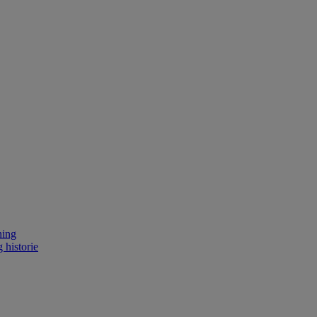
ning
 historie