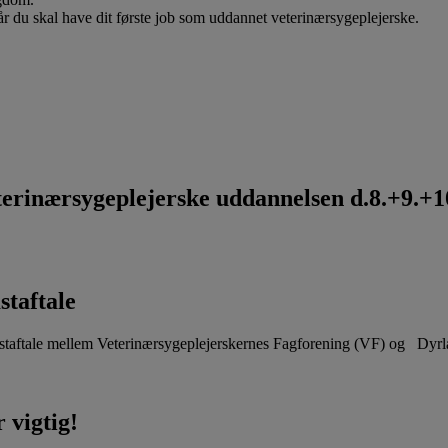
når du skal have dit første job som uddannet veterinærsygeplejerske.
rinærsygeplejerske uddannelsen d.8.+9.+10
staftale
aftale mellem Veterinærsygeplejerskernes Fagforening (VF) og Dyr
 vigtig!