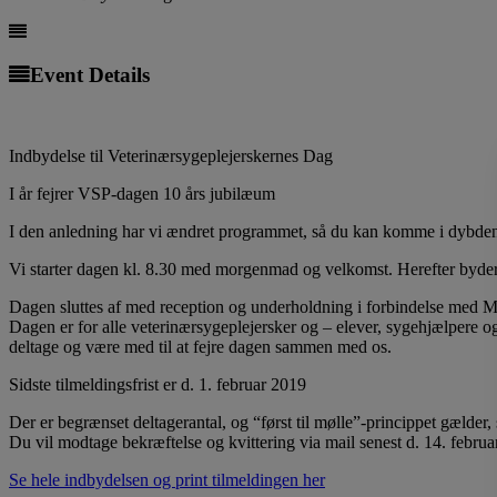
Event Details
Indbydelse til Veterinærsygeplejerskernes Dag
I år fejrer VSP-dagen 10 års jubilæum
I den anledning har vi ændret programmet, så du kan komme i dybden 
Vi starter dagen kl. 8.30 med morgenmad og velkomst. Herefter byder 
Dagen sluttes af med reception og underholdning i forbindelse med Mal
Dagen er for alle veterinærsygeplejersker og – elever, sygehjælpere og 
deltage og være med til at fejre dagen sammen med os.
Sidste tilmeldingsfrist er d. 1. februar 2019
Der er begrænset deltagerantal, og “først til mølle”-princippet gælder, 
Du vil modtage bekræftelse og kvittering via mail senest d. 14. februa
Se hele indbydelsen og print tilmeldingen her