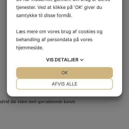
tjenester. Ved at klikke på 'OK' giver du
samtykke til disse formål.
Læs mere om vores brug af cookies og
behandling af persondata på vores
hjemmeside.
VIS
DETALJER
JA
NEJ
OK
JA
NEJ
NØDVENDIGE
PRÆFERENCER
AFVIS ALLE
JA
NEJ
JA
NEJ
dvid din viden med specialiserede kurser.
MARKETING
STATISTIK