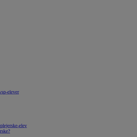
vsp-elever
plejerske-elev
rske?