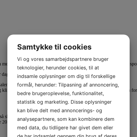
Samtykke til cookies
Vi og vores samarbejdspartnere bruger
med det emne du brænder for. Du kan vælge mellem 4 forskellige spor o
teknologier, herunder cookies, til at
dagen på foredrag, besøg hos udstillerne og lækker frokost.
indsamle oplysninger om dig til forskellige
formål, herunder: Tilpasning af annoncering,
enes 50 års fødselsdag, hvor du naturligvis er inviteret.
klinikassistenter. Du behøver ikke et medlemskab af fagforeningen for at 
bedre brugeroplevelse, funktionalitet,
statistik og marketing. Disse oplysninger
kan blive delt med annoncerings- og
så skynd dig at melde dig til.
analysepartnere, som kan kombinere dem
r 2019.
med data, du tidligere har givet dem eller
de har indsamlet gennem din brug af deres