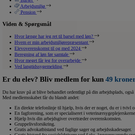
Barsel
Arbejdsmiljø
Pension
Viden & Spørgsmål
Hvor længe har jeg ret til barsel med løn?
Hvem er min arbejdsmiljørepræsentant
Elevoverenskomst til og med 2024
Beregning af løn før samtale
Hvor meget får jeg for overarbejde
Ved langtidssygemelding
Er du elev? Bliv medlem for kun
49 krone
Du har krav på at blive behandlet ordentligt på din arbejdsplads, også 
Med medlemsskabet får du blandt andet:
En direkte telefonlinje til hjælp, hvis der er noget, du er i tvivl
En fagforening, som er specialiseret i veterinærsygeplejerskerne
Hjælp hvis din arbejdsgiver overtræder overenskomsten.
Gruppelivsforsikring.
Gratis advokatbistand ved faglige sager og arbejdsskadesager.
Gratis bistand fra socialrådgivere ved f.eks. længerevarende s