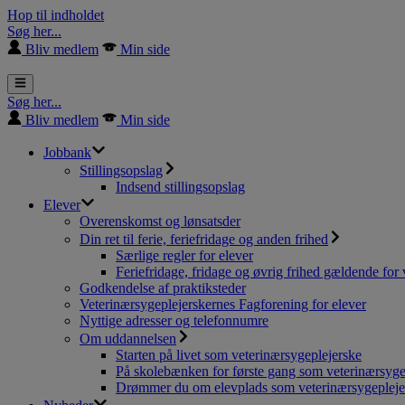
Hop til indholdet
Søg her...
Bliv medlem
Min side
Søg her...
Bliv medlem
Min side
Jobbank
Stillingsopslag
Indsend stillingsopslag
Elever
Overenskomst og lønsatsder
Din ret til ferie, feriefridage og anden frihed
Særlige regler for elever
Feriefridage, fridage og øvrig frihed gældende for 
Godkendelse af praktiksteder
Veterinærsygeplejerskernes Fagforening for elever
Nyttige adresser og telefonnumre
Om uddannelsen
Starten på livet som veterinærsygeplejerske
På skolebænken for første gang som veterinærsyge
Drømmer du om elevplads som veterinærsygepleje