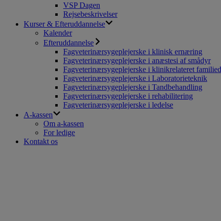
VSP Dagen
Rejsebeskrivelser
Kurser & Efteruddannelse
Kalender
Efteruddannelse
Fagveterinærsygeplejerske i klinisk ernæring
Fagveterinærsygeplejerske i anæstesi af smådyr
Fagveterinærsygeplejerske i klinikrelateret familie
Fagveterinærsygeplejerske i Laboratorieteknik
Fagveterinærsygeplejerske i Tandbehandling
Fagveterinærsygeplejerske i rehabilitering
Fagveterinærsygeplejerske i ledelse
A-kassen
Om a-kassen
For ledige
Kontakt os