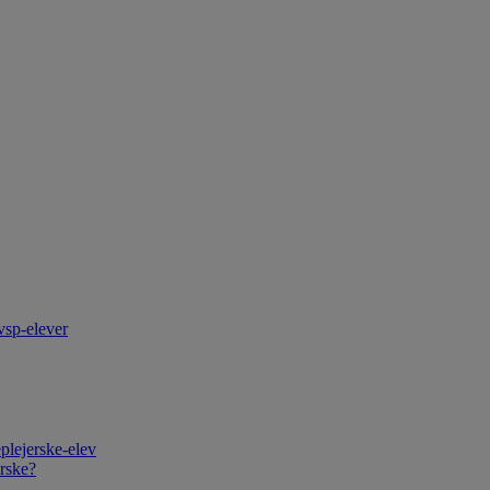
vsp-elever
plejerske-elev
rske?