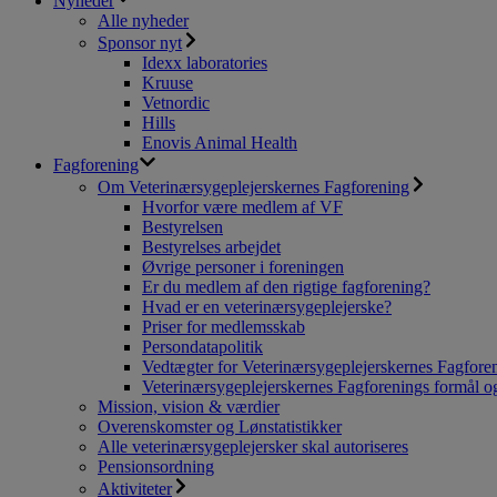
Nyheder
Alle nyheder
Sponsor nyt
Idexx laboratories
Kruuse
Vetnordic
Hills
Enovis Animal Health
Fagforening
Om Veterinærsygeplejerskernes Fagforening
Hvorfor være medlem af VF
Bestyrelsen
Bestyrelses arbejdet
Øvrige personer i foreningen
Er du medlem af den rigtige fagforening?
Hvad er en veterinærsygeplejerske?
Priser for medlemsskab
Persondatapolitik
Vedtægter for Veterinærsygeplejerskernes Fagfore
Veterinærsygeplejerskernes Fagforenings formål og
Mission, vision & værdier
Overenskomster og Lønstatistikker
Alle veterinærsygeplejersker skal autoriseres
Pensionsordning
Aktiviteter