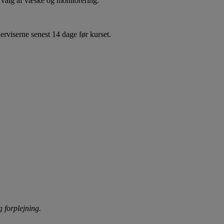
 valg af væske og monitorering.
erviserne senest 14 dage før kurset.
 forplejning.