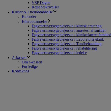
VSP Dagen
Rejsebeskrivelser
Kurser & Efteruddannelse
Kalender
Efteruddannelse
Fagveterinærsygeplejerske i klinisk ernæring
Fagveterinærsygeplejerske i anæstesi af smådyr
Fagveterinærsygeplejerske i klinikrelateret familie
Fagveterinærsygeplejerske i Laboratorieteknik
Fagveterinærsygeplejerske i Tandbehandling
Fagveterinærsygeplejerske i rehabilitering
Fagveterinærsygeplejerske i ledelse
A-kassen
Om a-kassen
For ledige
Kontakt os