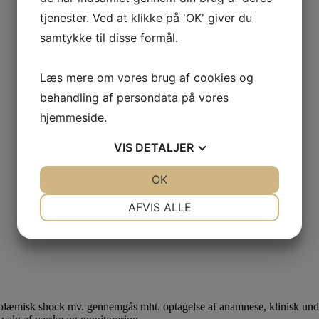
tjenester. Ved at klikke på 'OK' giver du
samtykke til disse formål.
Læs mere om vores brug af cookies og
behandling af persondata på vores
hjemmeside.
VIS
DETALJER
JA
NEJ
OK
JA
NEJ
NØDVENDIGE
PRÆFERENCER
AFVIS ALLE
JA
NEJ
JA
NEJ
MARKETING
STATISTIK
volæmisk shock mv. gennemgås mht. optagelse af anamnese, klinisk unde