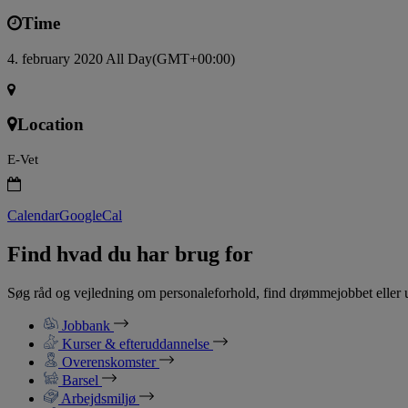
Time
4. february 2020 All Day
(GMT+00:00)
Location
E-Vet
Calendar
GoogleCal
Find hvad du har brug for
Søg råd og vejledning om personaleforhold, find drømmejobbet eller u
Jobbank
Kurser & efteruddannelse
Overenskomster
Barsel
Arbejdsmiljø