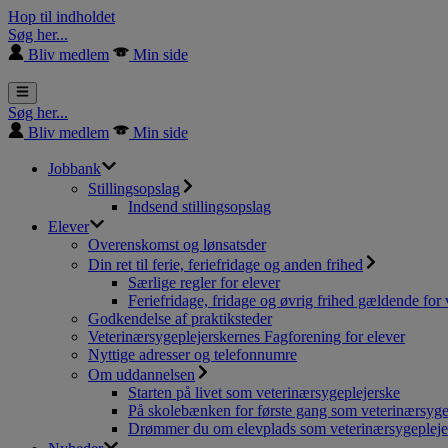
Hop til indholdet
Søg her...
Bliv medlem
Min side
Søg her...
Bliv medlem
Min side
Jobbank
Stillingsopslag
Indsend stillingsopslag
Elever
Overenskomst og lønsatsder
Din ret til ferie, feriefridage og anden frihed
Særlige regler for elever
Feriefridage, fridage og øvrig frihed gældende for 
Godkendelse af praktiksteder
Veterinærsygeplejerskernes Fagforening for elever
Nyttige adresser og telefonnumre
Om uddannelsen
Starten på livet som veterinærsygeplejerske
På skolebænken for første gang som veterinærsyge
Drømmer du om elevplads som veterinærsygepleje