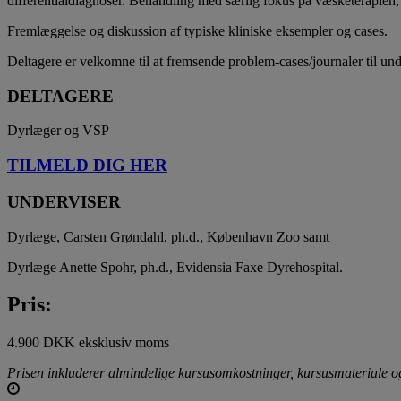
differentialdiagnoser. Behandling med særlig fokus på væsketerapien,
Fremlæggelse og diskussion af typiske kliniske eksempler og cases.
Deltagere er velkomne til at fremsende problem-cases/journaler til und
DELTAGERE
Dyrlæger og VSP
TILMELD DIG HER
UNDERVISER
Dyrlæge, Carsten Grøndahl, ph.d., København Zoo samt
Dyrlæge Anette Spohr, ph.d., Evidensia Faxe Dyrehospital.
Pris:
4.900 DKK eksklusiv moms
Prisen inkluderer almindelige kursusomkostninger, kursusmateriale og