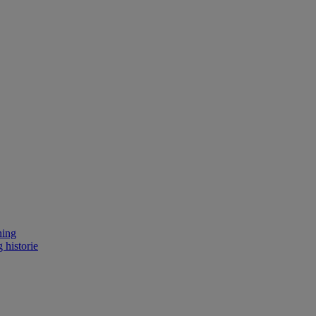
ning
 historie