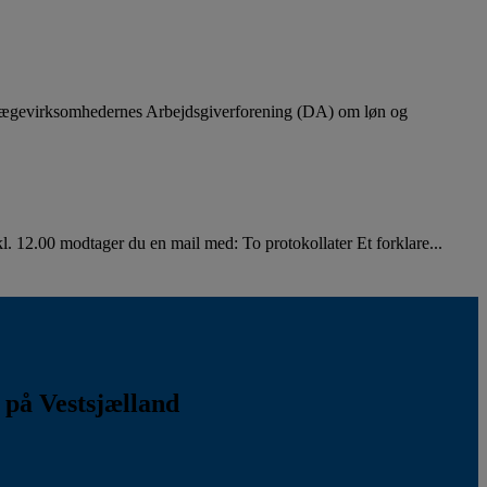
lægevirksomhedernes Arbejdsgiverforening (DA) om løn og
. 12.00 modtager du en mail med: To protokollater Et forklare...
k på Vestsjælland