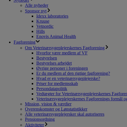
Nyheder
Alle nyheder
Sponsor nyt
Idexx laboratories
Kruuse
Vetnordic
Hills
Enovis Animal Health
Fagforening
Om Veterinærsygeplejerskernes Fagforening
Hvorfor være medlem af VF
Bestyrelsen
Bestyrelses arbejdet
Øvrige personer i foreningen
Er du medlem af den rigtige fagforening?
Hvad er en veterinærsygeplejerske?
Priser for medlemsskab
Persondatapolitik
Vedtægter for Veterinærsygeplejerskernes Fagfore
Veterinærsygeplejerskernes Fagforenings formål og
Mission, vision & værdier
Overenskomster og Lønstatistikker
Alle veterinærsygeplejersker skal autoriseres
Pensionsordning
Aktiviteter