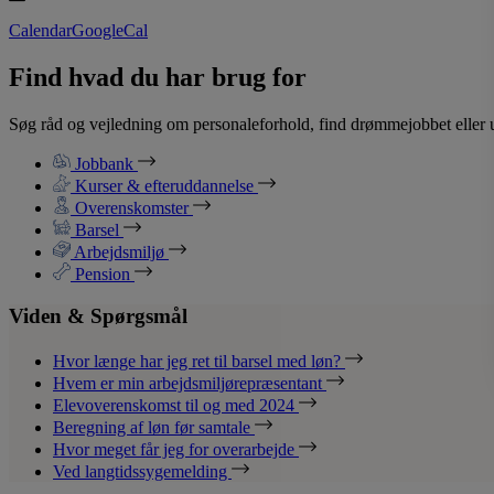
Calendar
GoogleCal
Find hvad du har brug for
Søg råd og vejledning om personaleforhold, find drømmejobbet eller u
Jobbank
Kurser & efteruddannelse
Overenskomster
Barsel
Arbejdsmiljø
Pension
Viden & Spørgsmål
Hvor længe har jeg ret til barsel med løn?
Hvem er min arbejdsmiljørepræsentant
Elevoverenskomst til og med 2024
Beregning af løn før samtale
Hvor meget får jeg for overarbejde
Ved langtidssygemelding