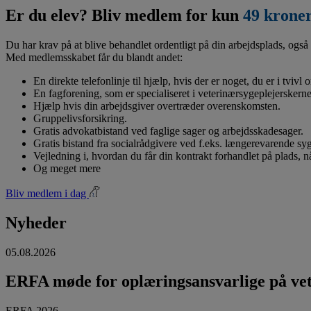
Er du elev? Bliv medlem for kun
49 krone
Du har krav på at blive behandlet ordentligt på din arbejdsplads, også 
Med medlemsskabet får du blandt andet:
En direkte telefonlinje til hjælp, hvis der er noget, du er i tvivl
En fagforening, som er specialiseret i veterinærsygeplejerskerne
Hjælp hvis din arbejdsgiver overtræder overenskomsten.
Gruppelivsforsikring.
Gratis advokatbistand ved faglige sager og arbejdsskadesager.
Gratis bistand fra socialrådgivere ved f.eks. længerevarende s
Vejledning i, hvordan du får din kontrakt forhandlet på plads, 
Og meget mere
Bliv medlem i dag
Nyheder
05.08.2026
ERFA møde for oplæringsansvarlige på vete
ERFA 2026...