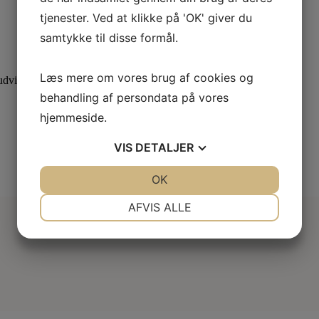
tjenester. Ved at klikke på 'OK' giver du
samtykke til disse formål.
Læs mere om vores brug af cookies og
dvid din viden med specialiserede kurser.
behandling af persondata på vores
hjemmeside.
VIS
DETALJER
JA
NEJ
OK
JA
NEJ
NØDVENDIGE
PRÆFERENCER
AFVIS ALLE
JA
NEJ
JA
NEJ
MARKETING
STATISTIK