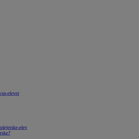
vsp-elever
plejerske-elev
rske?