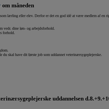
r
om måneden
som lærling eller elev. Derfor er det en god idé at være medlem af en ri
 om vedr. dine løn- og arbejdsforhold.
s forhold.
ygdom.
når du skal have dit første job som uddannet veterinærsygeplejerske.
rinærsygeplejerske uddannelsen d.8.+9.+10