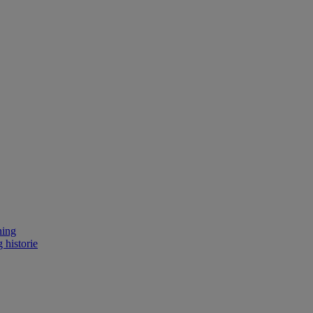
ning
 historie