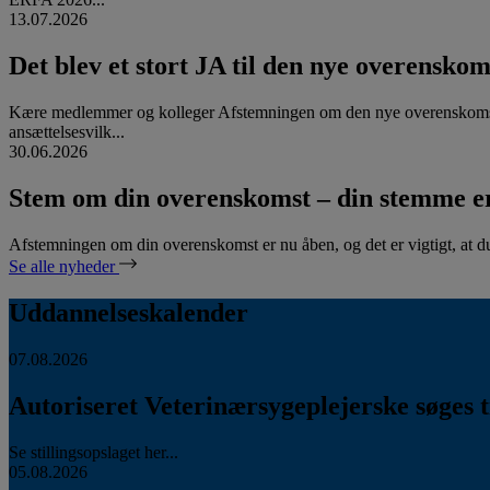
13.07.2026
Det blev et stort JA til den nye overenskom
Kære medlemmer og kolleger Afstemningen om den nye overenskomst
ansættelsesvilk...
30.06.2026
Stem om din overenskomst – din stemme er
Afstemningen om din overenskomst er nu åben, og det er vigtigt, at d
Se alle nyheder
Uddannelseskalender
07.08.2026
Autoriseret Veterinærsygeplejerske søges ti
Se stillingsopslaget her...
05.08.2026