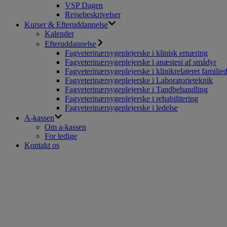
VSP Dagen
Rejsebeskrivelser
Kurser & Efteruddannelse
Kalender
Efteruddannelse
Fagveterinærsygeplejerske i klinisk ernæring
Fagveterinærsygeplejerske i anæstesi af smådyr
Fagveterinærsygeplejerske i klinikrelateret familie
Fagveterinærsygeplejerske i Laboratorieteknik
Fagveterinærsygeplejerske i Tandbehandling
Fagveterinærsygeplejerske i rehabilitering
Fagveterinærsygeplejerske i ledelse
A-kassen
Om a-kassen
For ledige
Kontakt os