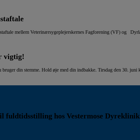
staftale
aftale mellem Veterinærsygeplejerskernes Fagforening (VF) og Dyr
 vigtig!
u bruger din stemme. Hold øje med din indbakke. Tirsdag den 30. juni kl
l fuldtidsstilling hos Vestermose Dyreklini