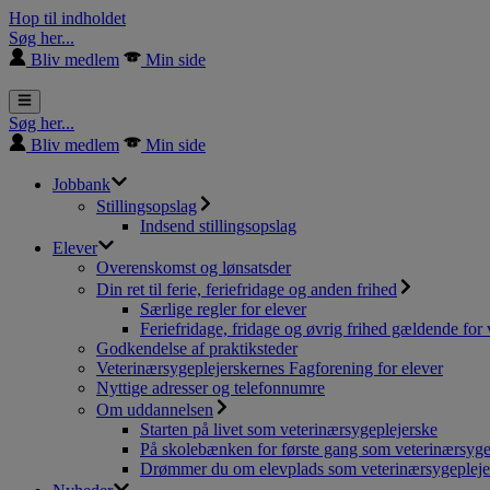
Hop til indholdet
Søg her...
Bliv medlem
Min side
Søg her...
Bliv medlem
Min side
Jobbank
Stillingsopslag
Indsend stillingsopslag
Elever
Overenskomst og lønsatsder
Din ret til ferie, feriefridage og anden frihed
Særlige regler for elever
Feriefridage, fridage og øvrig frihed gældende for 
Godkendelse af praktiksteder
Veterinærsygeplejerskernes Fagforening for elever
Nyttige adresser og telefonnumre
Om uddannelsen
Starten på livet som veterinærsygeplejerske
På skolebænken for første gang som veterinærsyge
Drømmer du om elevplads som veterinærsygepleje