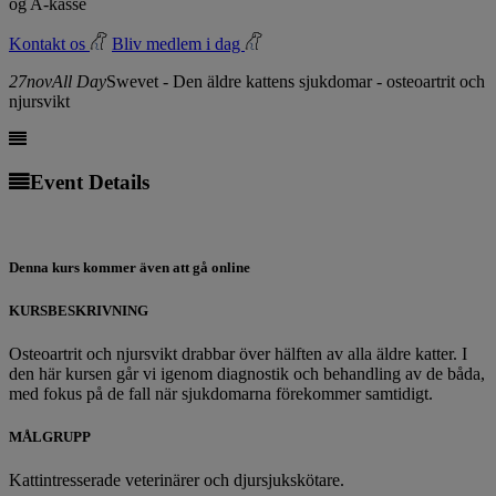
og A-kasse
Kontakt os
Bliv medlem i dag
27
nov
All Day
Swevet - Den äldre kattens sjukdomar - osteoartrit och
njursvikt
Event Details
Denna kurs kommer även att gå online
KURSBESKRIVNING
Osteoartrit och njursvikt drabbar över hälften av alla äldre katter. I
den här kursen går vi igenom diagnostik och behandling av de båda,
med fokus på de fall när sjukdomarna förekommer samtidigt.
MÅLGRUPP
Kattintresserade veterinärer och djursjukskötare.