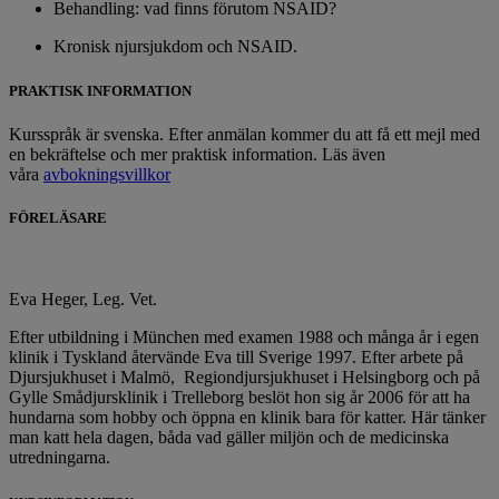
Behandling: vad finns förutom NSAID?
Kronisk njursjukdom och NSAID.
PRAKTISK INFORMATION
Kursspråk är svenska. Efter anmälan kommer du att få ett mejl med
en bekräftelse och mer praktisk information. Läs även
våra
avbokningsvillkor
FÖRELÄSARE
Eva Heger, Leg. Vet.
Efter utbildning i München med examen 1988 och många år i egen
klinik i Tyskland återvände Eva till Sverige 1997. Efter arbete på
Djursjukhuset i Malmö, Regiondjursjukhuset i Helsingborg och på
Gylle Smådjursklinik i Trelleborg beslöt hon sig år 2006 för att ha
hundarna som hobby och öppna en klinik bara för katter. Här tänker
man katt hela dagen, båda vad gäller miljön och de medicinska
utredningarna.