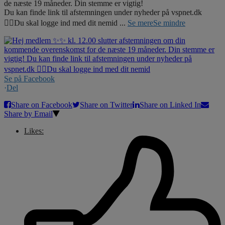
de næste 19 måneder. Din stemme er vigtig!
Du kan finde link til afstemningen under nyheder på vspnet.dk
☝🏼Du skal logge ind med dit nemid
...
Se mere
Se mindre
Se på Facebook
·
Del
Share on Facebook
Share on Twitter
Share on Linked In
Share by Email
Likes: