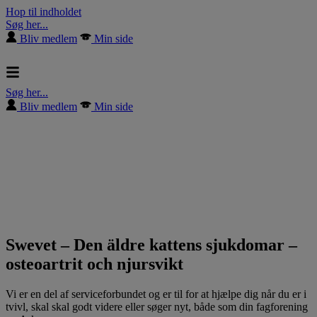
Hop til indholdet
Søg her...
Bliv medlem
Min side
Søg her...
Bliv medlem
Min side
Swevet – Den äldre kattens sjukdomar –
osteoartrit och njursvikt
Vi er en del af serviceforbundet og er til for at hjælpe dig når du er i
tvivl, skal skal godt videre eller søger nyt, både som din fagforening