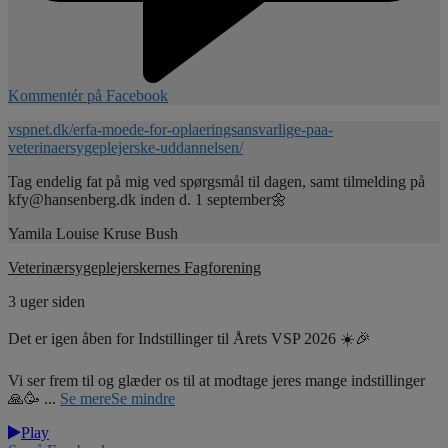
Kommentér på Facebook
vspnet.dk/erfa-moede-for-oplaeringsansvarlige-paa-
veterinaersygeplejerske-uddannelsen/
Tag endelig fat på mig ved spørgsmål til dagen, samt tilmelding på
kfy@hansenberg.dk inden d. 1 september🌼
Yamila Louise Kruse Bush
Veterinærsygeplejerskernes Fagforening
3 uger siden
Det er igen åben for Indstillinger til Årets VSP 2026 ☀️🎉
Vi ser frem til og glæder os til at modtage jeres mange indstillinger
🙏🥳
...
Se mere
Se mindre
Play