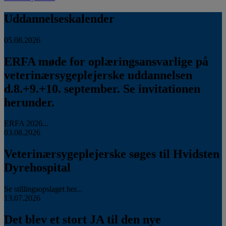
Uddannelseskalender
05.08.2026
ERFA møde for oplæringsansvarlige på
veterinærsygeplejerske uddannelsen
d.8.+9.+10. september. Se invitationen
herunder.
ERFA 2026...
03.08.2026
Veterinærsygeplejerske søges til Hvidsten
Dyrehospital
Se stillingsopslaget her...
13.07.2026
Det blev et stort JA til den nye