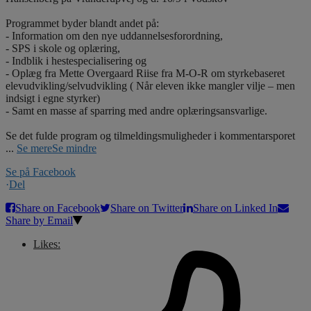
Programmet byder blandt andet på:
- Information om den nye uddannelsesforordning,
- SPS i skole og oplæring,
- Indblik i hestespecialisering og
- Oplæg fra Mette Overgaard Riise fra M-O-R om styrkebaseret
elevudvikling/selvudvikling ( Når eleven ikke mangler vilje – men
indsigt i egne styrker)
- Samt en masse af sparring med andre oplæringsansvarlige.
Se det fulde program og tilmeldingsmuligheder i kommentarsporet
...
Se mere
Se mindre
Se på Facebook
·
Del
Share on Facebook
Share on Twitter
Share on Linked In
Share by Email
Likes: