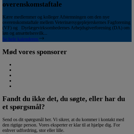
overenskomstaftale
Kære medlemmer og kolleger Afstemningen om den nye
overenskomstaftale mellem Veterinærsygeplejerskernes Fagforening
(VF) og Dyrlægevirksomhedernes Arbejdsgiverforening (DA) om
løn og ansættelsesvilk...
Se hele kalenderen
Mød vores sponsorer
Fandt du ikke det, du søgte, eller har du
et spørgsmål?
Send os dit spørgsmål her. Vi sikrer, at du kommer i kontakt med
den rigtige person. Vores eksperter er klar til at hjælpe dig. For
enhver udfordring, stor eller lille.