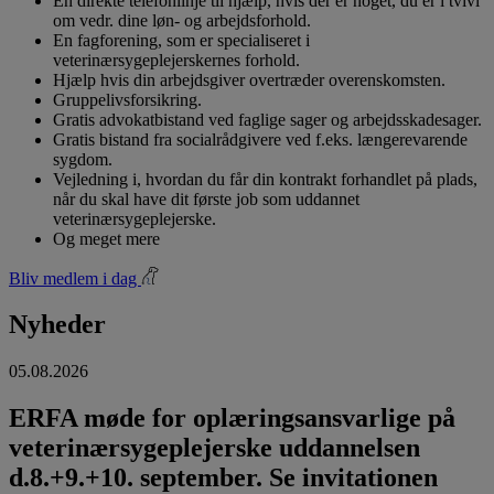
En direkte telefonlinje til hjælp, hvis der er noget, du er i tvivl
om vedr. dine løn- og arbejdsforhold.
En fagforening, som er specialiseret i
veterinærsygeplejerskernes forhold.
Hjælp hvis din arbejdsgiver overtræder overenskomsten.
Gruppelivsforsikring.
Gratis advokatbistand ved faglige sager og arbejdsskadesager.
Gratis bistand fra socialrådgivere ved f.eks. længerevarende
sygdom.
Vejledning i, hvordan du får din kontrakt forhandlet på plads,
når du skal have dit første job som uddannet
veterinærsygeplejerske.
Og meget mere
Bliv medlem i dag
Nyheder
05.08.2026
ERFA møde for oplæringsansvarlige på
veterinærsygeplejerske uddannelsen
d.8.+9.+10. september. Se invitationen