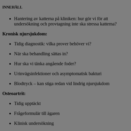
INNEHÅLL
Hantering av katterna på kliniken: hur gör vi för att
undersökning och provtagning inte ska stressa katterna?
Kronisk njursjukdom:
Tidig diagnostik: vilka prover behöver vi?
När ska behandling sättas in?
Hur ska vi tänka angående foder?
Urinvägsinfektioner och asymptomatisk bakturi
Blodtryck – kan stiga redan vid lindrig njursjukdom
Osteoartrit:
Tidig upptäckt
Frågeformulär till ägaren
Klinisk undersökning