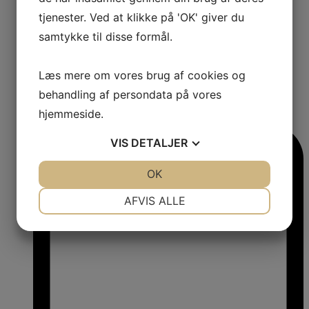
tjenester. Ved at klikke på 'OK' giver du
samtykke til disse formål.
Læs mere om vores brug af cookies og
behandling af persondata på vores
1
hjemmeside.
Comments:
VIS
DETALJER
JA
NEJ
OK
JA
NEJ
NØDVENDIGE
PRÆFERENCER
AFVIS ALLE
JA
NEJ
JA
NEJ
MARKETING
STATISTIK