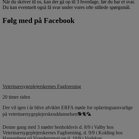
Når du skriver til os, kan der gå op til 3 hverdage, før du har et svar.
Du kan eventuelt også få svar under vores ofte stillede spørgsmål.
Følg med på Facebook
Veterinærsygeplejerskernes Fagforening
20 timer siden
Der vil igen i år blive afviklet ERFA møde for oplæringsansvarlige
på veterinærsygeplejerskeuddannelsen🐕🐈🦜
Denne gang med 3 møder henholdsvis d. 8/9 i Valby hos
Veterinærsygeplejerskernes Fagforening, d. 9/9 i Kolding hos
Hansenberg på Vranderupvej og d. 10/9 i Vodskov