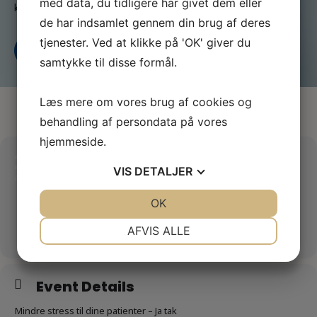
med data, du tidligere har givet dem eller
kasse
de har indsamlet gennem din brug af deres
tjenester. Ved at klikke på 'OK' giver du
Kontakt os
Bliv medlem i dag
samtykke til disse formål.
Læs mere om vores brug af cookies og
behandling af persondata på vores
hjemmeside.
28
STRESSFRI KLINIK - ER DET
VIS
DETALJER
MULIGT?. 2 DAGS KURSUS.
APR
TILMELDINGSFRIST: 17.
JA
NEJ
OK
JA
NEJ
MARTS 2026
NØDVENDIGE
PRÆFERENCER
AFVIS ALLE
JA
NEJ
JA
NEJ
MARKETING
STATISTIK
Event Details
Mindre stress til dine patienter – Ja tak