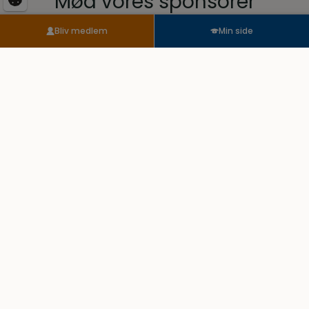
Mød vores sponsorer
Bliv medlem
Min side
Fandt du ikke det, du søgte, eller
har du et spørgsmål?
Send os dit spørgsmål her. Vi sikrer, at du kommer i
kontakt med den rigtige person. Vores eksperter er klar til
at hjælpe dig. For enhver udfordring, stor eller lille.
Når du skriver til os, kan der gå op til 3 hverdage, før du har
et svar.
Du kan eventuelt også få svar under vores ofte stillede
spørgsmål.