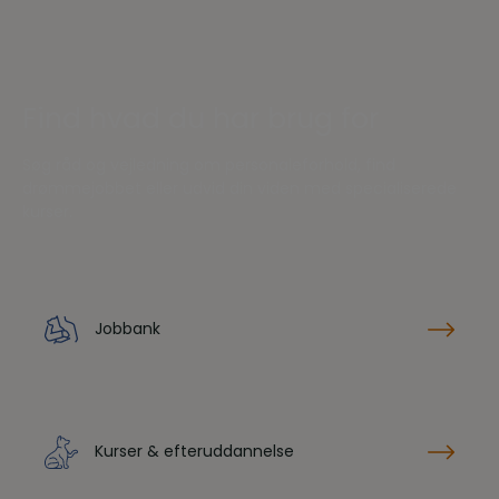
Find hvad du har brug for
Søg råd og vejledning om personaleforhold, find
drømmejobbet eller udvid din viden med specialiserede
kurser.
Jobbank
Kurser & efteruddannelse