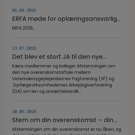
05.08.2026
ERFA møde for oplæringsansvarlige
på veterinærsygeplejerske
ERFA 2026...
uddannelsen d.8.+9.+10. september.
Se invitationen herunder.
13.07.2026
Det blev et stort JA til den nye
overenskomstaftale
Kære medlemmer og kolleger Afstemningen om
den nye overenskomstaftale mellem
Veterinærsygeplejerskernes Fagforening (VF) og
Dyrlægevirksomhedernes Arbejdsgiverforening
(DA) om løn og ansættelsesvilk...
30.06.2026
Stem om din overenskomst – din
stemme er vigtig!
Afstemningen om din overenskomst er nu åben, og