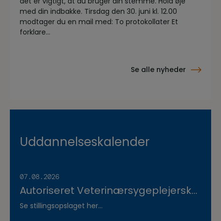
det er vigtigt, at du bruger din stemme. Hold øje
med din indbakke. Tirsdag den 30. juni kl. 12.00
modtager du en mail med: To protokollater Et
forklare...
Se alle nyheder
Uddannelseskalender
07.08.2026
Autoriseret Veterinærsygeplejerske
søges til fuldtidsstilling hos
Se stillingsopslaget her...
Vestermose Dyreklinik på