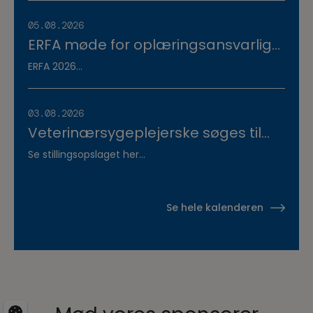
Vestsjælland
05.08.2026
ERFA møde for oplæringsansvarlige
på veterinærsygeplejerske
ERFA 2026...
uddannelsen d.8.+9.+10. september.
Se invitationen herunder.
03.08.2026
Veterinærsygeplejerske søges til
Hvidsten Dyrehospital
Se stillingsopslaget her...
Se hele kalenderen