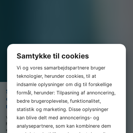
Samtykke til cookies
Vi og vores samarbejdspartnere bruger
teknologier, herunder cookies, til at
indsamle oplysninger om dig til forskellige
Stressfri klinik – er det muligt?. 2
formål, herunder: Tilpasning af annoncering,
dags kursus. Tilmeldingsfrist: 17.
bedre brugeroplevelse, funktionalitet,
marts 2026
statistik og marketing. Disse oplysninger
kan blive delt med annoncerings- og
Vi er en del af serviceforbundet og er til for at
hjælpe dig når du er i tvivl, skal skal godt videre
analysepartnere, som kan kombinere dem
eller søger nyt, både som din fagforening og A-