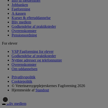
Info til medlemmer
Jobbanken
Fagforening
A-kassen
Kurser & efteruddannelse
Bliv medlem
Godkendelse af praktiksteder
Overenskomster
Pensionsordning
For elever
VSP Fagforening for elever
Godkendelse af praktiksteder
Nyttige adresser og telefonnumre
Overenskomster
Om uddannelsen
Privatlivspolitik
Cookiepolitik
© Veterinærsygeplejerskernes Fagforening 2026
Hjemmeside af
Standout
Bliv medlem