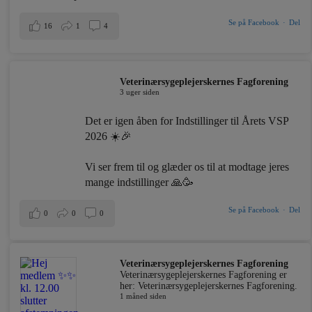
Se på Facebook
·
Del
16
1
4
Veterinærsygeplejerskernes Fagforening
3 uger siden
Det er igen åben for Indstillinger til Årets VSP
2026 ☀️🎉
Vi ser frem til og glæder os til at modtage jeres
mange indstillinger 🙏🥳
Se på Facebook
·
Del
0
0
0
Veterinærsygeplejerskernes Fagforening
Veterinærsygeplejerskernes Fagforening er
her: Veterinærsygeplejerskernes Fagforening.
1 måned siden