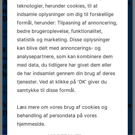
Autoriseret Veterinærsygeplejerske søges
teknologier, herunder cookies, til at
til fuldtidsstilling hos Vestermose
indsamle oplysninger om dig til forskellige
Dyreklinik på Vestsjælland
formål, herunder: Tilpasning af annoncering,
bedre brugeroplevelse, funktionalitet,
Se stillingsopslaget her...
05.08.2026
statistik og marketing. Disse oplysninger
kan blive delt med annoncerings- og
ERFA møde for oplæringsansvarlige på
analysepartnere, som kan kombinere dem
veterinærsygeplejerske uddannelsen
med data, du tidligere har givet dem eller
d.8.+9.+10. september. Se invitationen
de har indsamlet gennem din brug af deres
herunder.
tjenester. Ved at klikke på 'OK' giver du
ERFA 2026...
samtykke til disse formål.
03.08.2026
Veterinærsygeplejerske søges til Hvidsten
Læs mere om vores brug af cookies og
Dyrehospital
behandling af persondata på vores
hjemmeside.
Se stillingsopslaget her...
Se hele kalenderen