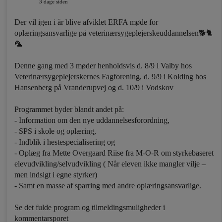
3 dage siden
Der vil igen i år blive afviklet ERFA møde for
oplæringsansvarlige på veterinærsygeplejerskeuddannelsen🐕🐈
🦜
Denne gang med 3 møder henholdsvis d. 8/9 i Valby hos
Veterinærsygeplejerskernes Fagforening, d. 9/9 i Kolding hos
Hansenberg på Vranderupvej og d. 10/9 i Vodskov
Programmet byder blandt andet på:
- Information om den nye uddannelsesforordning,
- SPS i skole og oplæring,
- Indblik i hestespecialisering og
- Oplæg fra Mette Overgaard Riise fra M-O-R om styrkebaseret
elevudvikling/selvudvikling ( Når eleven ikke mangler vilje –
men indsigt i egne styrker)
- Samt en masse af sparring med andre oplæringsansvarlige.
Se det fulde program og tilmeldingsmuligheder i
kommentarsporet