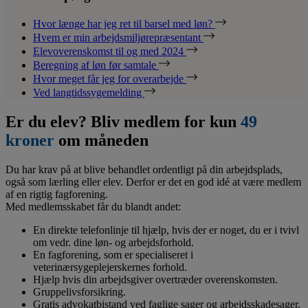
Hvor længe har jeg ret til barsel med løn?
Hvem er min arbejdsmiljørepræsentant
Elevoverenskomst til og med 2024
Beregning af løn før samtale
Hvor meget får jeg for overarbejde
Ved langtidssygemelding
Er du elev? Bliv medlem for kun
49
kroner
om måneden
Du har krav på at blive behandlet ordentligt på din arbejdsplads,
også som lærling eller elev. Derfor er det en god idé at være medlem
af en rigtig fagforening.
Med medlemsskabet får du blandt andet:
En direkte telefonlinje til hjælp, hvis der er noget, du er i tvivl
om vedr. dine løn- og arbejdsforhold.
En fagforening, som er specialiseret i
veterinærsygeplejerskernes forhold.
Hjælp hvis din arbejdsgiver overtræder overenskomsten.
Gruppelivsforsikring.
Gratis advokatbistand ved faglige sager og arbejdsskadesager.