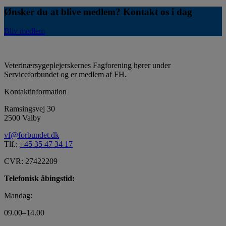
Ønsker du at blive medlem? Kontakt os i dag
Bliv medlem
Veterinærsygeplejerskernes Fagforening hører under
Serviceforbundet og er medlem af FH.
Kontaktinformation
Ramsingsvej 30
2500 Valby
vf@forbundet.dk
Tlf.:
+45 35 47 34 17
CVR: 27422209
Telefonisk åbingstid:
Mandag:
09.00–14.00