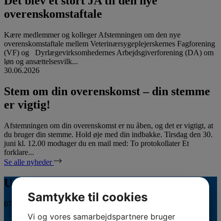
Det blev et stort JA til den nye
overenskomstaftale
Kære medlemmer og kolleger Afstemningen om den nye
overenskomstaftale mellem Veterinærsygeplejerskernes Fagforening
(VF) og Dyrlægevirksomhedernes Arbejdsgiverforening (DA) om
løn og ansættelsesvilk...
30.06.2026
Stem om din overenskomst – din stemme
er vigtig!
Afstemningen om din overenskomst er nu åben, og det er vigtigt, at
du bruger din stemme. Hold øje med din indbakke. Tirsdag den 30.
juni kl. 12.00 modtager du en mail med: To protokollater Et
forklare...
Se alle nyheder
Uddannelseskalender
Samtykke til cookies
07.08.2026
Vi og vores samarbejdspartnere bruger