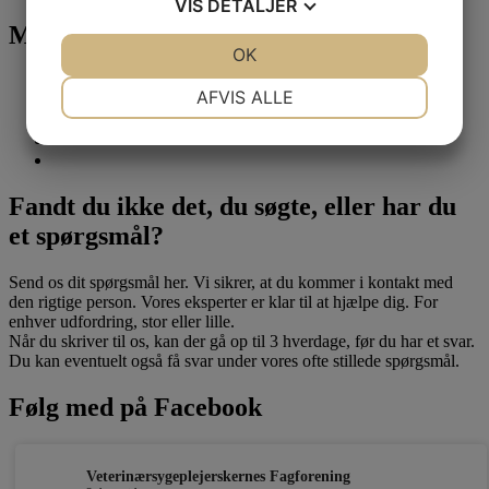
VIS
DETALJER
Mød vores sponsorer
JA
NEJ
OK
JA
NEJ
NØDVENDIGE
PRÆFERENCER
AFVIS ALLE
JA
NEJ
JA
NEJ
MARKETING
STATISTIK
Fandt du ikke det, du søgte, eller har du
et spørgsmål?
Send os dit spørgsmål her. Vi sikrer, at du kommer i kontakt med
den rigtige person. Vores eksperter er klar til at hjælpe dig. For
enhver udfordring, stor eller lille.
Når du skriver til os, kan der gå op til 3 hverdage, før du har et svar.
Du kan eventuelt også få svar under vores ofte stillede spørgsmål.
Følg med på Facebook
Veterinærsygeplejerskernes Fagforening