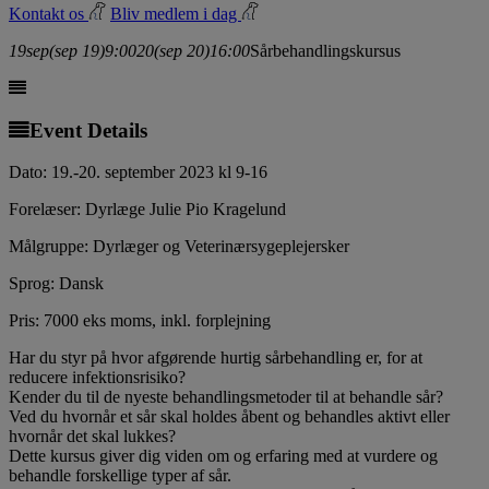
Kontakt os
Bliv medlem i dag
19
sep
(sep 19)
9:00
20
(sep 20)
16:00
Sårbehandlingskursus
Event Details
Dato: 19.-20. september 2023 kl 9-16
Forelæser: Dyrlæge Julie Pio Kragelund
Målgruppe: Dyrlæger og Veterinærsygeplejersker
Sprog: Dansk
Pris: 7000 eks moms, inkl. forplejning
Har du styr på hvor afgørende hurtig sårbehandling er, for at
reducere infektionsrisiko?
Kender du til de nyeste behandlingsmetoder til at behandle sår?
Ved du hvornår et sår skal holdes åbent og behandles aktivt eller
hvornår det skal lukkes?
Dette kursus giver dig viden om og erfaring med at vurdere og
behandle forskellige typer af sår.