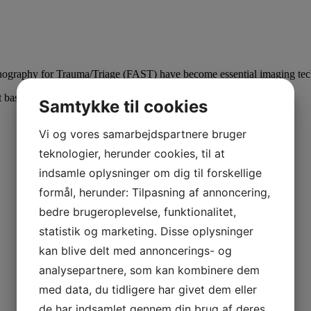
raphy for Trauma/Triage (FAST) have become essential imaging techni
basic equipment and can save lives of the patients you nurse.
Samtykke til cookies
Vi og vores samarbejdspartnere bruger
teknologier, herunder cookies, til at
indsamle oplysninger om dig til forskellige
formål, herunder: Tilpasning af annoncering,
bedre brugeroplevelse, funktionalitet,
statistik og marketing. Disse oplysninger
kan blive delt med annoncerings- og
analysepartnere, som kan kombinere dem
med data, du tidligere har givet dem eller
de har indsamlet gennem din brug af deres