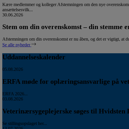
Kære medlemmer og kolleger Afstemningen om den nye overenskomst
ansættelsesvilk...
30.06.2026
Stem om din overenskomst – din stemme er
Afstemningen om din overenskomst er nu åben, og det er vigtigt, at d
Se alle nyheder
Uddannelseskalender
05.08.2026
ERFA møde for oplæringsansvarlige på vete
ERFA 2026...
03.08.2026
Veterinærsygeplejerske søges til Hvidsten 
Se stillingsopslaget her...
13.07.2026