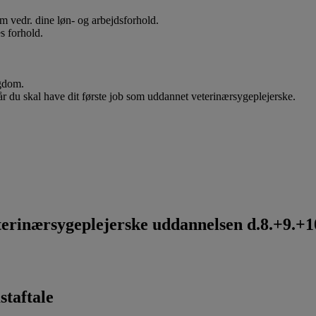
 om vedr. dine løn- og arbejdsforhold.
s forhold.
ygdom.
når du skal have dit første job som uddannet veterinærsygeplejerske.
rinærsygeplejerske uddannelsen d.8.+9.+10
staftale