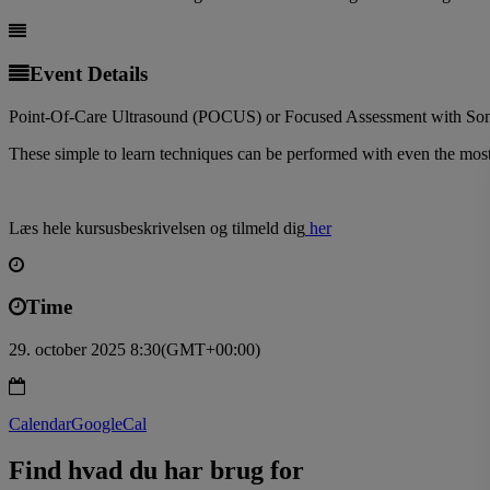
Event Details
Point-Of-Care Ultrasound (POCUS) or Focused Assessment with Sonog
These simple to learn techniques can be performed with even the most 
Læs hele kursusbeskrivelsen og tilmeld dig
her
Time
29. october 2025 8:30
(GMT+00:00)
Calendar
GoogleCal
Find hvad du har brug for