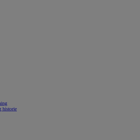
ning
 historie