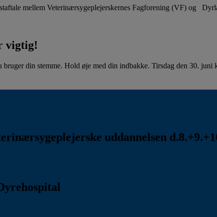
aftale mellem Veterinærsygeplejerskernes Fagforening (VF) og Dyr
 vigtig!
u bruger din stemme. Hold øje med din indbakke. Tirsdag den 30. juni kl
rinærsygeplejerske uddannelsen d.8.+9.+10
Dyrehospital