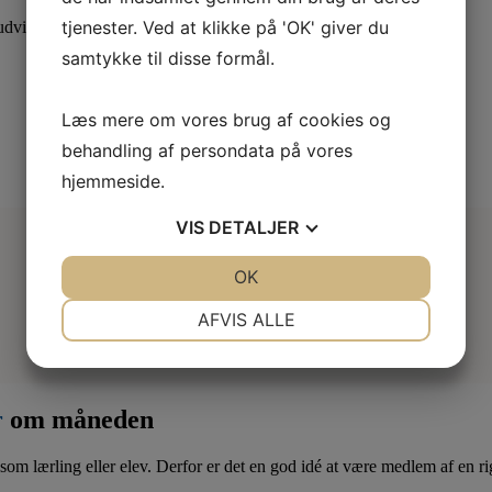
tjenester. Ved at klikke på 'OK' giver du
dvid din viden med specialiserede kurser.
samtykke til disse formål.
Læs mere om vores brug af cookies og
behandling af persondata på vores
hjemmeside.
VIS
DETALJER
JA
NEJ
OK
JA
NEJ
NØDVENDIGE
PRÆFERENCER
AFVIS ALLE
JA
NEJ
JA
NEJ
MARKETING
STATISTIK
r
om måneden
som lærling eller elev. Derfor er det en god idé at være medlem af en ri