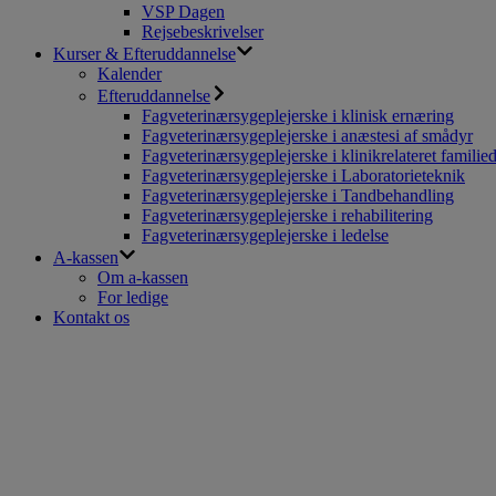
VSP Dagen
Rejsebeskrivelser
Kurser & Efteruddannelse
Kalender
Efteruddannelse
Fagveterinærsygeplejerske i klinisk ernæring
Fagveterinærsygeplejerske i anæstesi af smådyr
Fagveterinærsygeplejerske i klinikrelateret familie
Fagveterinærsygeplejerske i Laboratorieteknik
Fagveterinærsygeplejerske i Tandbehandling
Fagveterinærsygeplejerske i rehabilitering
Fagveterinærsygeplejerske i ledelse
A-kassen
Om a-kassen
For ledige
Kontakt os