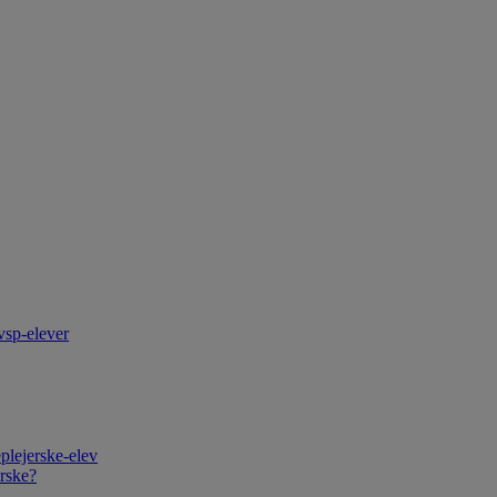
vsp-elever
plejerske-elev
rske?