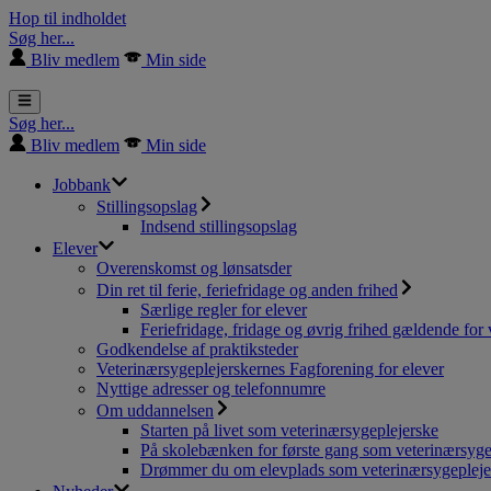
Hop til indholdet
Søg her...
Bliv medlem
Min side
Søg her...
Bliv medlem
Min side
Jobbank
Stillingsopslag
Indsend stillingsopslag
Elever
Overenskomst og lønsatsder
Din ret til ferie, feriefridage og anden frihed
Særlige regler for elever
Feriefridage, fridage og øvrig frihed gældende for 
Godkendelse af praktiksteder
Veterinærsygeplejerskernes Fagforening for elever
Nyttige adresser og telefonnumre
Om uddannelsen
Starten på livet som veterinærsygeplejerske
På skolebænken for første gang som veterinærsyge
Drømmer du om elevplads som veterinærsygepleje