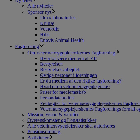
Nyheder
Alle nyheder
Sponsor nyt
Idexx laboratories
Kruuse
Vetnordic
Hills
Enovis Animal Health
Fagforening
Om Veterinærsygeplejerskernes Fagforening
Hvorfor være medlem af VF
Bestyrelsen
Bestyrelses arbejdet
Øvrige personer i foreningen
Er du medlem af den rigtige fagforening?
Hvad er en veterinærsygeplejerske?
Priser for medlemsskab
Persondatapolitik
Vedtægter for Veterinærsygeplejerskernes Fagfore
Veterinærsygeplejerskernes Fagforenings formål og
Mission, vision & værdier
Overenskomster og Lønstatistikker
Alle veterinærsygeplejersker skal autoriseres
Pensionsordning
Aktiviteter