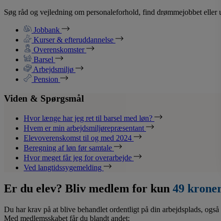
Søg råd og vejledning om personaleforhold, find drømmejobbet eller u
Jobbank
Kurser & efteruddannelse
Overenskomster
Barsel
Arbejdsmiljø
Pension
Viden & Spørgsmål
Hvor længe har jeg ret til barsel med løn?
Hvem er min arbejdsmiljørepræsentant
Elevoverenskomst til og med 2024
Beregning af løn før samtale
Hvor meget får jeg for overarbejde
Ved langtidssygemelding
Er du elev? Bliv medlem for kun
49 krone
Du har krav på at blive behandlet ordentligt på din arbejdsplads, også 
Med medlemsskabet får du blandt andet: