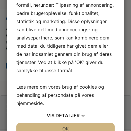
formål, herunder: Tilpasning af annoncering,
bedre brugeroplevelse, funktionalitet,
Opnå mere viden om dyrs følelser…
statistik og marketing. Disse oplysninger
kan blive delt med annoncerings- og
Vi er en del af serviceforbundet og er til for at
hjælpe dig når du er i tvivl, skal skal godt videre
analysepartnere, som kan kombinere dem
eller søger nyt, både som din fagforening og A-
med data, du tidligere har givet dem eller
kasse
de har indsamlet gennem din brug af deres
tjenester. Ved at klikke på 'OK' giver du
Kontakt os
Bliv medlem i dag
samtykke til disse formål.
Læs mere om vores brug af cookies og
behandling af persondata på vores
22
hjemmeside.
23
OPNÅ MERE VIDEN OM
DYRS FØLELSER…
MAR
VIS
DETALJER
JA
NEJ
OK
JA
NEJ