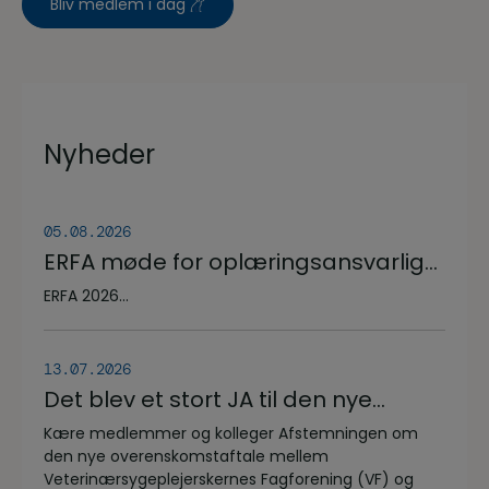
Bliv medlem i dag
Nyheder
05.08.2026
ERFA møde for oplæringsansvarlige
på veterinærsygeplejerske
ERFA 2026...
uddannelsen d.8.+9.+10. september.
Se invitationen herunder.
13.07.2026
Det blev et stort JA til den nye
overenskomstaftale
Kære medlemmer og kolleger Afstemningen om
den nye overenskomstaftale mellem
Veterinærsygeplejerskernes Fagforening (VF) og