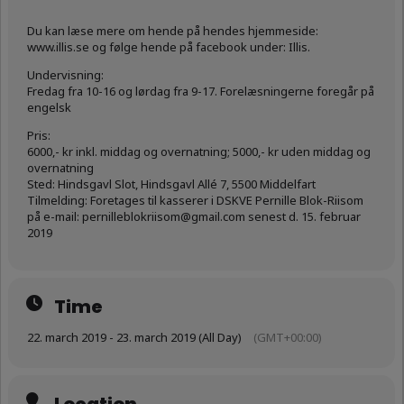
Du kan læse mere om hende på hendes hjemmeside:
www.illis.se og følge hende på facebook under: Illis.
Undervisning:
Fredag fra 10-16 og lørdag fra 9-17. Forelæsningerne foregår på
engelsk
Pris:
6000,- kr inkl. middag og overnatning; 5000,- kr uden middag og
overnatning
Sted: Hindsgavl Slot, Hindsgavl Allé 7, 5500 Middelfart
Tilmelding: Foretages til kasserer i DSKVE Pernille Blok-Riisom
på e-mail: pernilleblokriisom@gmail.com senest d. 15. februar
2019
Time
22. march 2019 - 23. march 2019 (All Day)
(GMT+00:00)