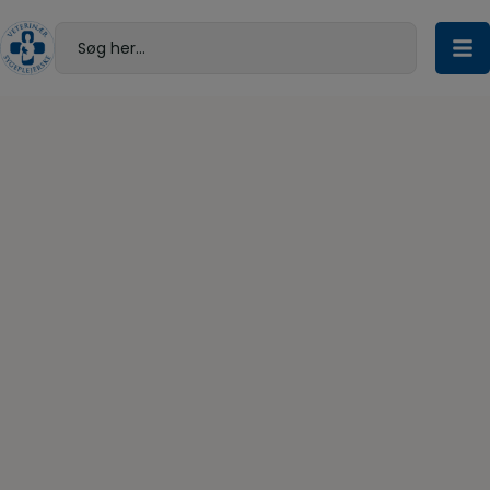
Hop
til
Søg her...
indholdet