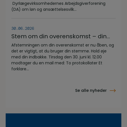
Dyrlægevirksomhedernes Arbejdsgiverforening
(DA) om løn og ansættelsesvilk...
30.06.2026
Stem om din overenskomst – din
stemme er vigtig!
Afstemningen om din overenskomst er nu åben, og
det er vigtigt, at du bruger din stemme. Hold øje
med din indbakke. Tirsdag den 30. juni kl. 12.00
modtager du en mail med: To protokollater Et
forklare...
Se alle nyheder