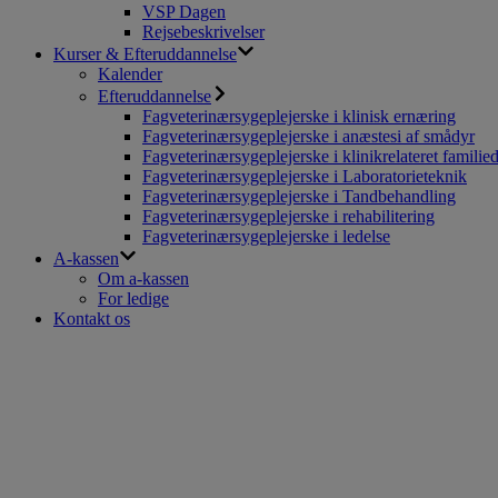
VSP Dagen
Rejsebeskrivelser
Kurser & Efteruddannelse
Kalender
Efteruddannelse
Fagveterinærsygeplejerske i klinisk ernæring
Fagveterinærsygeplejerske i anæstesi af smådyr
Fagveterinærsygeplejerske i klinikrelateret familie
Fagveterinærsygeplejerske i Laboratorieteknik
Fagveterinærsygeplejerske i Tandbehandling
Fagveterinærsygeplejerske i rehabilitering
Fagveterinærsygeplejerske i ledelse
A-kassen
Om a-kassen
For ledige
Kontakt os