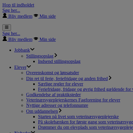
Hop til indholdet
Søg her...
Bliv medlem
Min side
Søg her...
Bliv medlem
Min side
Jobbank
Stillingsopslag
Indsend stillingsopslag
Elever
Overenskomst og lønsatsder
Din ret til ferie, feriefridage og anden frihed
Særlige regler for elever
Feriefridage, fridage og øvrig frihed gældende for 
Godkendelse af praktiksteder
Veterinærsygeplejerskernes Fagforening for elever
Nyttige adresser og telefonnumre
Om uddannelsen
Starten på livet som veterinærsygeplejerske
På skolebænken for første gang som veterinærsyge
Drømmer du om elevplads som veterinærsygepleje