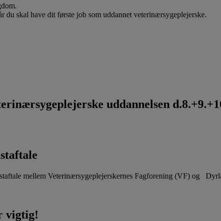
ygdom.
når du skal have dit første job som uddannet veterinærsygeplejerske.
rinærsygeplejerske uddannelsen d.8.+9.+10
staftale
aftale mellem Veterinærsygeplejerskernes Fagforening (VF) og Dyr
 vigtig!