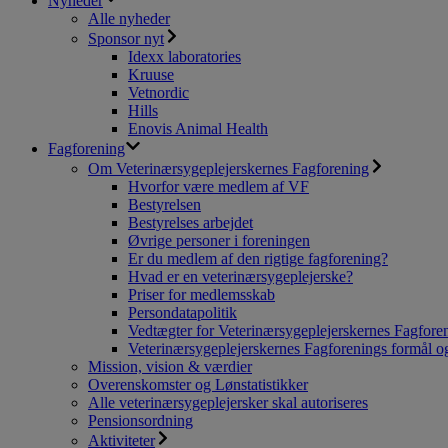
Nyheder
Alle nyheder
Sponsor nyt
Idexx laboratories
Kruuse
Vetnordic
Hills
Enovis Animal Health
Fagforening
Om Veterinærsygeplejerskernes Fagforening
Hvorfor være medlem af VF
Bestyrelsen
Bestyrelses arbejdet
Øvrige personer i foreningen
Er du medlem af den rigtige fagforening?
Hvad er en veterinærsygeplejerske?
Priser for medlemsskab
Persondatapolitik
Vedtægter for Veterinærsygeplejerskernes Fagfore
Veterinærsygeplejerskernes Fagforenings formål og
Mission, vision & værdier
Overenskomster og Lønstatistikker
Alle veterinærsygeplejersker skal autoriseres
Pensionsordning
Aktiviteter