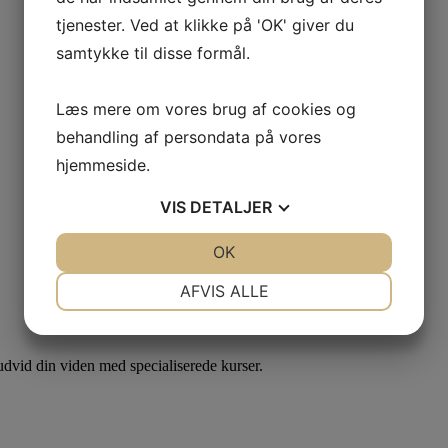
tjenester. Ved at klikke på 'OK' giver du
samtykke til disse formål.
Læs mere om vores brug af cookies og
behandling af persondata på vores
hjemmeside.
VIS
DETALJER
JA
NEJ
OK
JA
NEJ
NØDVENDIGE
PRÆFERENCER
AFVIS ALLE
JA
NEJ
JA
NEJ
MARKETING
STATISTIK
dvid din viden med specialiserede kurser.