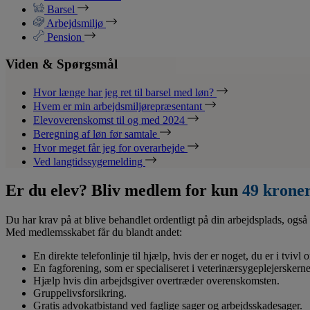
Barsel
Arbejdsmiljø
Pension
Viden & Spørgsmål
Hvor længe har jeg ret til barsel med løn?
Hvem er min arbejdsmiljørepræsentant
Elevoverenskomst til og med 2024
Beregning af løn før samtale
Hvor meget får jeg for overarbejde
Ved langtidssygemelding
Er du elev? Bliv medlem for kun
49 krone
Du har krav på at blive behandlet ordentligt på din arbejdsplads, også 
Med medlemsskabet får du blandt andet:
En direkte telefonlinje til hjælp, hvis der er noget, du er i tvivl
En fagforening, som er specialiseret i veterinærsygeplejerskerne
Hjælp hvis din arbejdsgiver overtræder overenskomsten.
Gruppelivsforsikring.
Gratis advokatbistand ved faglige sager og arbejdsskadesager.