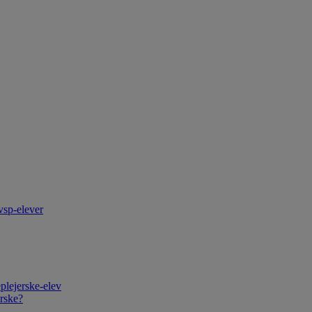
vsp-elever
plejerske-elev
rske?