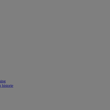
ning
 historie