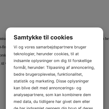
Samtykke til cookies
intraoperative parameter ændringer, samt forslag til hvordan man kan b
Vi og vores samarbejdspartnere bruger
-flowrater.
teknologier, herunder cookies, til at
forskellige anæstesisystemer, der findes på markedet.
indsamle oplysninger om dig til forskellige
 til vedligeholdelse og rengøring af systemerne.
formål, herunder: Tilpasning af annoncering,
bedre brugeroplevelse, funktionalitet,
statistik og marketing. Disse oplysninger
kan blive delt med annoncerings- og
analysepartnere, som kan kombinere dem
med data, du tidligere har givet dem eller
de har indsamlet gennem din brug af deres