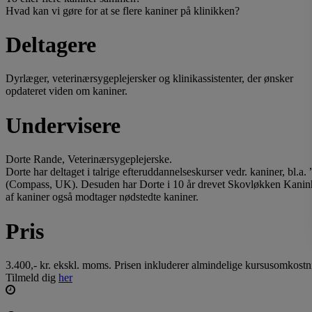
Hvad kan vi gøre for at se flere kaniner på klinikken?
Deltagere
Dyrlæger, veterinærsygeplejersker og klinikassistenter, der ønsker
opdateret viden om kaniner.
Undervisere
Dorte Rande, Veterinærsygeplejerske.
Dorte har deltaget i talrige efteruddannelseskurser vedr. kaniner, b
l.a.
(Compass, UK). Desuden har Dorte i 10 år drevet Skovløkken Kaninh
af kaniner også modtager nødstedte kaniner.
Pris
3.400,- kr. ekskl. moms. Prisen inkluderer almindelige kursusomkostni
Tilmeld dig
her