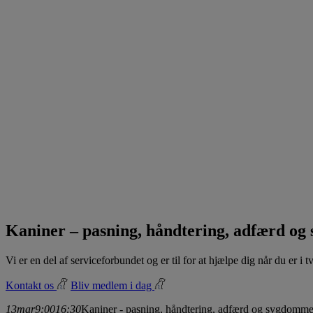
Kaniner – pasning, håndtering, adfærd o
Vi er en del af serviceforbundet og er til for at hjælpe dig når du er i
Kontakt os
Bliv medlem i dag
13
mar
9:00
16:30
Kaniner - pasning, håndtering, adfærd og sygdomm