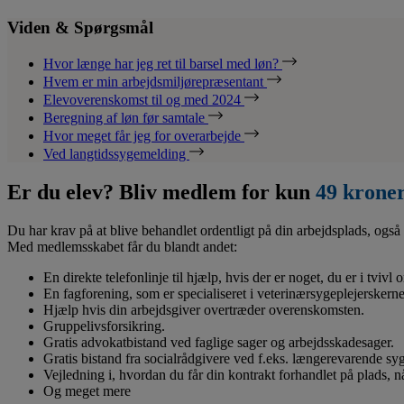
Viden & Spørgsmål
Hvor længe har jeg ret til barsel med løn?
Hvem er min arbejdsmiljørepræsentant
Elevoverenskomst til og med 2024
Beregning af løn før samtale
Hvor meget får jeg for overarbejde
Ved langtidssygemelding
Er du elev? Bliv medlem for kun
49 krone
Du har krav på at blive behandlet ordentligt på din arbejdsplads, også 
Med medlemsskabet får du blandt andet:
En direkte telefonlinje til hjælp, hvis der er noget, du er i tvivl
En fagforening, som er specialiseret i veterinærsygeplejerskerne
Hjælp hvis din arbejdsgiver overtræder overenskomsten.
Gruppelivsforsikring.
Gratis advokatbistand ved faglige sager og arbejdsskadesager.
Gratis bistand fra socialrådgivere ved f.eks. længerevarende s
Vejledning i, hvordan du får din kontrakt forhandlet på plads, 
Og meget mere