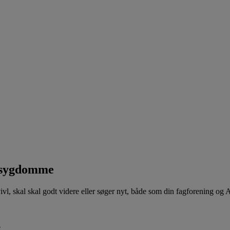
g sygdomme
 tvivl, skal skal godt videre eller søger nyt, både som din fagforening og 
e