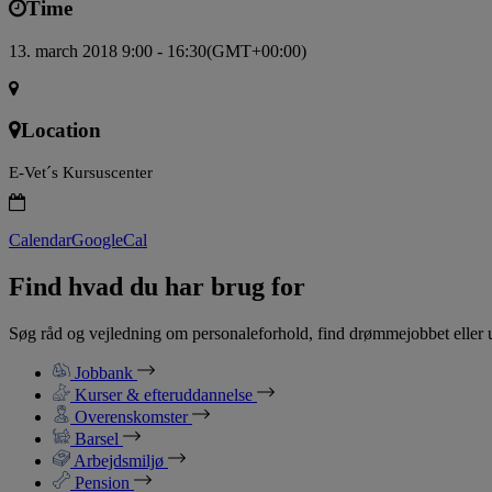
Time
13. march 2018 9:00 - 16:30
(GMT+00:00)
Location
E-Vet´s Kursuscenter
Calendar
GoogleCal
Find hvad du har brug for
Søg råd og vejledning om personaleforhold, find drømmejobbet eller u
Jobbank
Kurser & efteruddannelse
Overenskomster
Barsel
Arbejdsmiljø
Pension