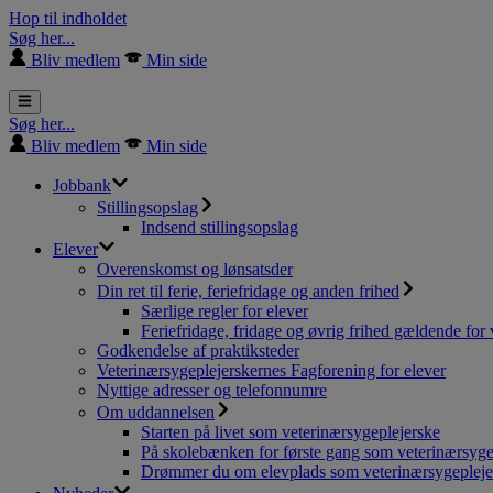
Hop til indholdet
Søg her...
Bliv medlem
Min side
Søg her...
Bliv medlem
Min side
Jobbank
Stillingsopslag
Indsend stillingsopslag
Elever
Overenskomst og lønsatsder
Din ret til ferie, feriefridage og anden frihed
Særlige regler for elever
Feriefridage, fridage og øvrig frihed gældende for 
Godkendelse af praktiksteder
Veterinærsygeplejerskernes Fagforening for elever
Nyttige adresser og telefonnumre
Om uddannelsen
Starten på livet som veterinærsygeplejerske
På skolebænken for første gang som veterinærsyge
Drømmer du om elevplads som veterinærsygepleje