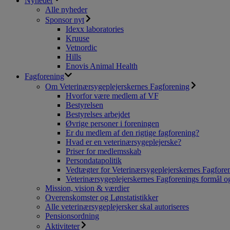
Nyheder
Alle nyheder
Sponsor nyt
Idexx laboratories
Kruuse
Vetnordic
Hills
Enovis Animal Health
Fagforening
Om Veterinærsygeplejerskernes Fagforening
Hvorfor være medlem af VF
Bestyrelsen
Bestyrelses arbejdet
Øvrige personer i foreningen
Er du medlem af den rigtige fagforening?
Hvad er en veterinærsygeplejerske?
Priser for medlemsskab
Persondatapolitik
Vedtægter for Veterinærsygeplejerskernes Fagfore
Veterinærsygeplejerskernes Fagforenings formål og
Mission, vision & værdier
Overenskomster og Lønstatistikker
Alle veterinærsygeplejersker skal autoriseres
Pensionsordning
Aktiviteter