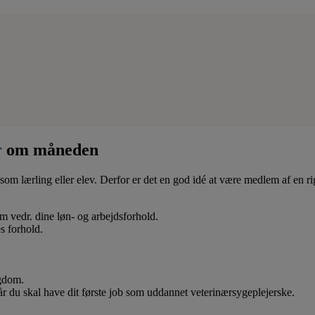
r
om måneden
som lærling eller elev. Derfor er det en god idé at være medlem af en ri
 om vedr. dine løn- og arbejdsforhold.
s forhold.
ygdom.
når du skal have dit første job som uddannet veterinærsygeplejerske.