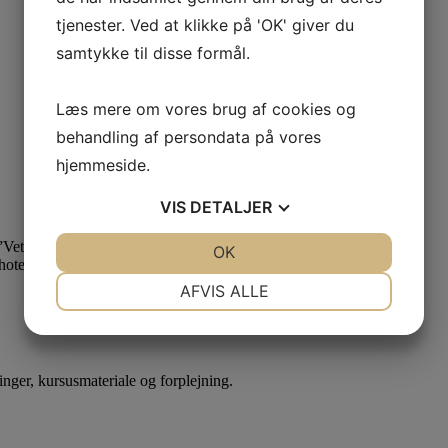
tjenester. Ved at klikke på 'OK' giver du
samtykke til disse formål.
Læs mere om vores brug af cookies og
behandling af persondata på vores
hjemmeside.
VIS
DETALJER
 ”Veterinary nursing for rabbits”
JA
NEJ
OK
JA
NEJ
otel, hvor hun foruden pension og videreformidling
NØDVENDIGE
PRÆFERENCER
AFVIS ALLE
JA
NEJ
JA
NEJ
MARKETING
STATISTIK
nger, kursusmateriale og forplejning.