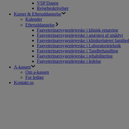
VSP Dagen
Rejsebeskrivelser
Kurser & Efteruddannelse
Kalender
Efteruddannelse
Fagveterinærsygeplejerske i klinisk ernæring
Fagveterinærsygeplejerske i anæstesi af smådyr
Fagveterinærsygeplejerske i klinikrelateret familie
Fagveterinærsygeplejerske i Laboratorieteknik
Fagveterinærsygeplejerske i Tandbehandling
Fagveterinærsygeplejerske i rehabilitering
Fagveterinærsygeplejerske i ledelse
A-kassen
Om a-kassen
For ledige
Kontakt os