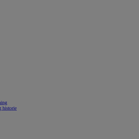
ning
 historie