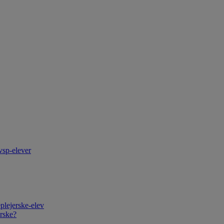
vsp-elever
plejerske-elev
rske?