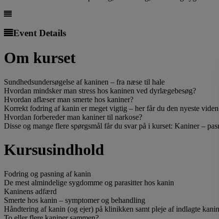
Event Details
Om kurset
Sundhedsundersøgelse af kaninen – fra næse til hale
Hvordan mindsker man stress hos kaninen ved dyrlægebesøg?
Hvordan aflæser man smerte hos kaniner?
Korrekt fodring af kanin er meget vigtig – her får du den nyeste viden
Hvordan forbereder man kaniner til narkose?
Disse og mange flere spørgsmål får du svar på i kurset: Kaniner – p
Kursusindhold
Fodring og pasning af kanin
De mest almindelige sygdomme og parasitter hos kanin
Kaninens adfærd
Smerte hos kanin – symptomer og behandling
Håndtering af kanin (og ejer) på klinikken samt pleje af indlagte kani
To eller flere kaniner sammen?