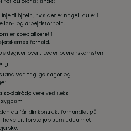
får du blandt andet:
inje til hjælp, hvis der er noget, du er i
ne løn- og arbejdsforhold.
om er specialiseret i
jerskernes forhold.
rbejdsgiver overtræder overenskomsten.
ing.
stand ved faglige sager og
er.
a socialrådgivere ved f.eks.
 sygdom.
rdan du får din kontrakt forhandlet på
al have dit første job som uddannet
jerske.