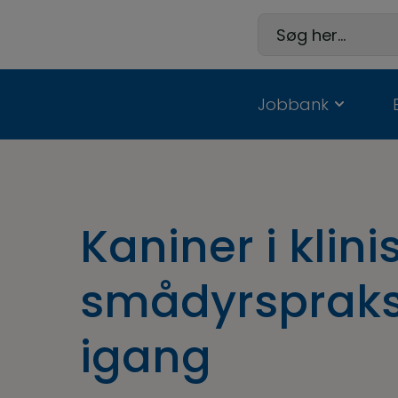
Hop
til
Søg her...
indholdet
Jobbank
Kaniner i klini
smådyrspraks
igang