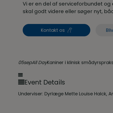
Vi er en del af serviceforbundet og er 
skal godt videre eller søger nyt, 
Kontakt os
Bli
05
sep
All Day
Kaniner i klinisk smådyrsprak
Event Details
Underviser: Dyrlæge Mette Louise Halck, 