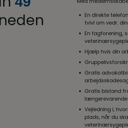
un
49
Med medlemsskabet 
neden
En direkte telefonl
tvivl om vedr. di
En fagforening, s
veterinærsygeple
Hjælp hvis din a
Gruppelivsforsikr
Gratis advokatbi
arbejdsskadesag
Gratis bistand fr
længerevarende
Vejledning i, hvo
plads, når du sk
veterinærsygeple