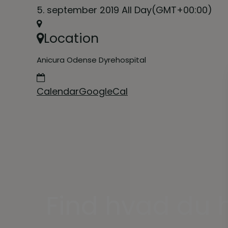
5. september 2019 All Day
(GMT+00:00)
Location
Anicura Odense Dyrehospital
Calendar
GoogleCal
Find hvad du h