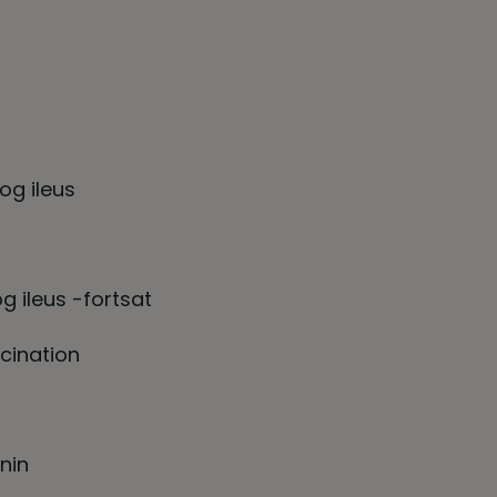
r
og ileus
og ileus -fortsat
cination
anin