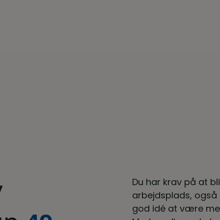
v
Du har krav på at bl
arbejdsplads, også s
god idé at være med