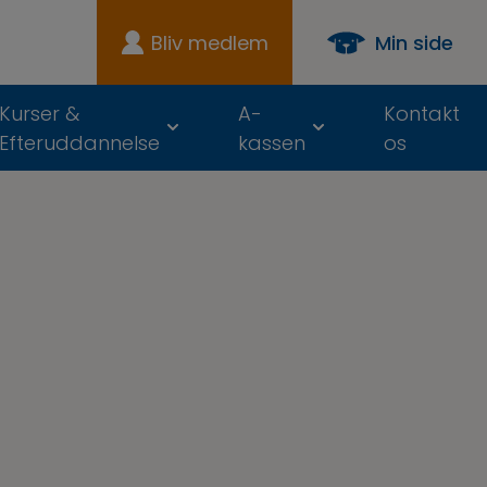
Bliv medlem
Min side
Kurser &
A-
Kontakt
Efteruddannelse
kassen
os