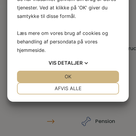
forhold, find drømmejobbet eller udvid din
tjenester. Ved at klikke på 'OK' giver du
samtykke til disse formål.
Læs mere om vores brug af cookies og
behandling af persondata på vores
Kurser & efter
hjemmeside.
VIS
DETALJER
JA
NEJ
OK
JA
NEJ
Barsel
NØDVENDIGE
PRÆFERENCER
AFVIS ALLE
JA
NEJ
JA
NEJ
MARKETING
STATISTIK
Pension