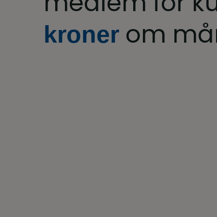
medlem for k
om må
kroner