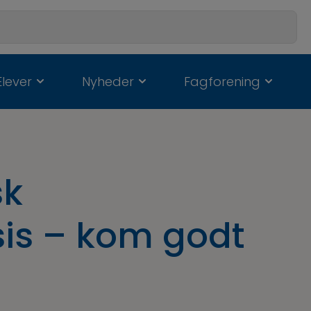
Elever
Nyheder
Fagforening
sk
is – kom godt