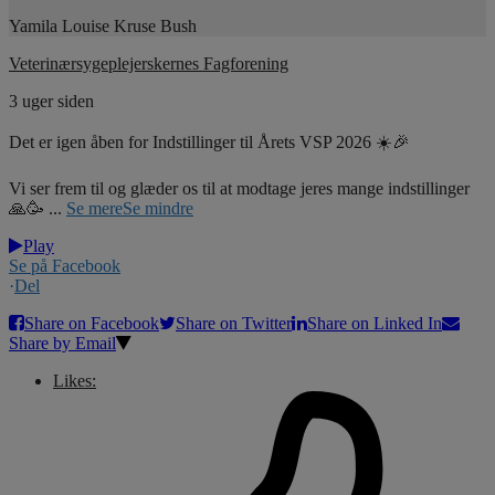
Yamila Louise Kruse Bush
Veterinærsygeplejerskernes Fagforening
3 uger siden
Det er igen åben for Indstillinger til Årets VSP 2026 ☀️🎉
Vi ser frem til og glæder os til at modtage jeres mange indstillinger
🙏🥳
...
Se mere
Se mindre
Play
Se på Facebook
·
Del
Share on Facebook
Share on Twitter
Share on Linked In
Share by Email
Likes: