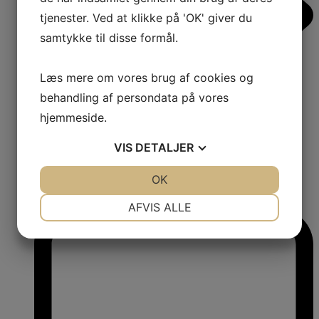
tjenester. Ved at klikke på 'OK' giver du
samtykke til disse formål.
Læs mere om vores brug af cookies og
behandling af persondata på vores
hjemmeside.
VIS
DETALJER
JA
NEJ
OK
JA
NEJ
1
NØDVENDIGE
PRÆFERENCER
Comments:
AFVIS ALLE
JA
NEJ
JA
NEJ
MARKETING
STATISTIK