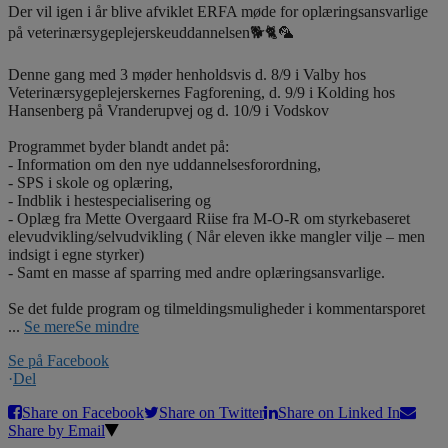
Der vil igen i år blive afviklet ERFA møde for oplæringsansvarlige
på veterinærsygeplejerskeuddannelsen🐕🐈🦜
Denne gang med 3 møder henholdsvis d. 8/9 i Valby hos
Veterinærsygeplejerskernes Fagforening, d. 9/9 i Kolding hos
Hansenberg på Vranderupvej og d. 10/9 i Vodskov
Programmet byder blandt andet på:
- Information om den nye uddannelsesforordning,
- SPS i skole og oplæring,
- Indblik i hestespecialisering og
- Oplæg fra Mette Overgaard Riise fra M-O-R om styrkebaseret
elevudvikling/selvudvikling ( Når eleven ikke mangler vilje – men
indsigt i egne styrker)
- Samt en masse af sparring med andre oplæringsansvarlige.
Se det fulde program og tilmeldingsmuligheder i kommentarsporet
...
Se mere
Se mindre
Se på Facebook
·
Del
Share on Facebook
Share on Twitter
Share on Linked In
Share by Email