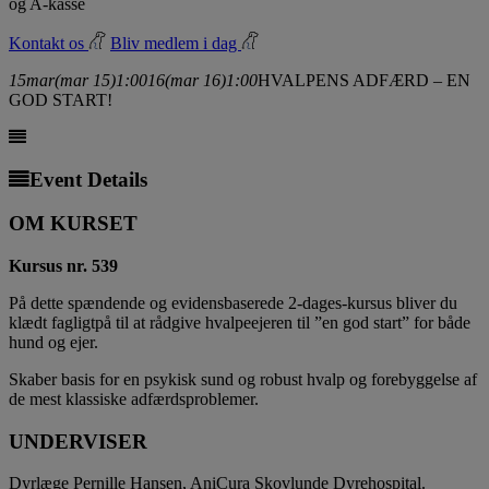
og A-kasse
Kontakt os
Bliv medlem i dag
15
mar
(mar 15)
1:00
16
(mar 16)
1:00
HVALPENS ADFÆRD – EN
GOD START!
Event Details
OM KURSET
Kursus nr. 539
På dette spændende og evidensbaserede 2-dages-kursus bliver du
klædt fagligtpå til at rådgive hvalpeejeren til ”en god start” for både
hund og ejer.
Skaber basis for en psykisk sund og robust hvalp og forebyggelse af
de mest klassiske adfærdsproblemer.
UNDERVISER
Dyrlæge Pernille Hansen, AniCura Skovlunde Dyrehospital.