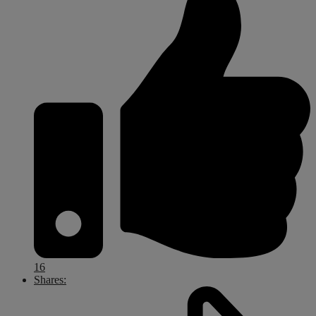
16
Shares: