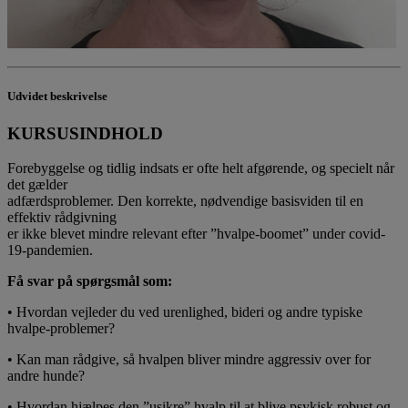
Udvidet beskrivelse
KURSUSINDHOLD
Forebyggelse og tidlig indsats er ofte helt afgørende, og specielt når
det gælder
adfærdsproblemer. Den korrekte, nødvendige basisviden til en
effektiv rådgivning
er ikke blevet mindre relevant efter ”hvalpe-boomet” under covid-
19-pandemien.
Få svar på spørgsmål som:
• Hvordan vejleder du ved urenlighed, bideri og andre typiske
hvalpe-problemer?
• Kan man rådgive, så hvalpen bliver mindre aggressiv over for
andre hunde?
• Hvordan hjælpes den ”usikre” hvalp til at blive psykisk robust og