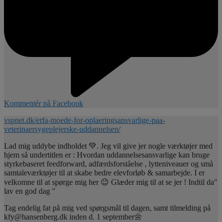
Kommentér på Facebook
vspnet.dk/erfa-moede-for-oplaeringsansvarlige-paa-
veterinaersygeplejerske-uddannelsen/
Lad mig uddybe indholdet 💚. Jeg vil give jer nogle værktøjer med
hjem så undertitlen er : Hvordan uddannelsesansvarlige kan bruge
styrkebaseret feedforward, adfærdsforståelse , lytteniveauer og små
samtaleværktøjer til at skabe bedre elevforløb & samarbejde. I er
velkomne til at spørge mig her 😉 Glæder mig til at se jer ! Indtil da"
lav en god dag "
Tag endelig fat på mig ved spørgsmål til dagen, samt tilmelding på
kfy@hansenberg.dk inden d. 1 september🌼