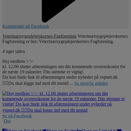
Kommentér på Facebook
Veterinærsygeplejerskernes Fagforening
Veterinærsygeplejerskernes
Fagforening er her: Veterinærsygeplejerskernes Fagforening.
4 uger siden
Hej medlem ✨✨
kl. 12.00 slutter afstemningen om din kommende overenskomst for
de næste 19 måneder. Din stemme er vigtig!
Du kan finde link til afstemningen under nyheder på vspnet.dk
☝🏼Du skal logge ind med dit nemid
...
Se mere
Se mindre
Se på Facebook
·
Del
Share on Facebook
Share on Twitter
Share on Linked In