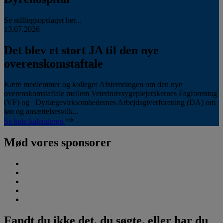
Se stillingsopslaget her...
13.07.2026
Det blev et stort JA til den nye
overenskomstaftale
Kære medlemmer og kolleger Afstemningen om den nye
overenskomstaftale mellem Veterinærsygeplejerskernes Fagforening
(VF) og Dyrlægevirksomhedernes Arbejdsgiverforening (DA) om
løn og ansættelsesvilk...
Se hele kalenderen
Mød vores sponsorer
Fandt du ikke det, du søgte, eller har du