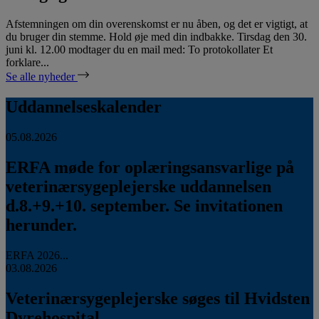
Afstemningen om din overenskomst er nu åben, og det er vigtigt, at
du bruger din stemme. Hold øje med din indbakke. Tirsdag den 30.
juni kl. 12.00 modtager du en mail med: To protokollater Et
forklare...
Se alle nyheder
Uddannelseskalender
05.08.2026
ERFA møde for oplæringsansvarlige på
veterinærsygeplejerske uddannelsen
d.8.+9.+10. september. Se invitationen
herunder.
ERFA 2026...
03.08.2026
Veterinærsygeplejerske søges til Hvidsten
Dyrehospital