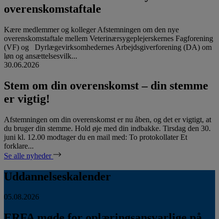
overenskomstaftale
Kære medlemmer og kolleger Afstemningen om den nye
overenskomstaftale mellem Veterinærsygeplejerskernes Fagforening
(VF) og Dyrlægevirksomhedernes Arbejdsgiverforening (DA) om
løn og ansættelsesvilk...
30.06.2026
Stem om din overenskomst – din stemme
er vigtig!
Afstemningen om din overenskomst er nu åben, og det er vigtigt, at
du bruger din stemme. Hold øje med din indbakke. Tirsdag den 30.
juni kl. 12.00 modtager du en mail med: To protokollater Et
forklare...
Se alle nyheder
Uddannelseskalender
05.08.2026
ERFA møde for oplæringsansvarlige på