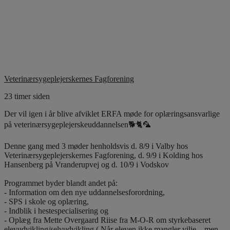
Veterinærsygeplejerskernes Fagforening
23 timer siden
Der vil igen i år blive afviklet ERFA møde for oplæringsansvarlige
på veterinærsygeplejerskeuddannelsen🐕🐈🦜
Denne gang med 3 møder henholdsvis d. 8/9 i Valby hos
Veterinærsygeplejerskernes Fagforening, d. 9/9 i Kolding hos
Hansenberg på Vranderupvej og d. 10/9 i Vodskov
Programmet byder blandt andet på:
- Information om den nye uddannelsesforordning,
- SPS i skole og oplæring,
- Indblik i hestespecialisering og
- Oplæg fra Mette Overgaard Riise fra M-O-R om styrkebaseret
elevudvikling/selvudvikling ( Når eleven ikke mangler vilje – men