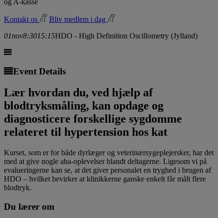
og A-kasse
Kontakt os
Bliv medlem i dag
01
nov
8:30
15:15
HDO - High Definition Oscillometry (Jylland)
Event Details
Lær hvordan du, ved hjælp af
blodtryksmåling, kan opdage og
diagnosticere forskellige sygdomme
relateret til hypertension hos kat
Kurset, som er for både dyrlæger og veterinærsygeplejersker, har det
med at give nogle aha-oplevelser blandt deltagerne. Ligesom vi på
evalueringerne kan se, at det giver personalet en tryghed i brugen af
HDO – hvilket bevirker at klinikkerne ganske enkelt får målt flere
blodtryk.
Du lærer om