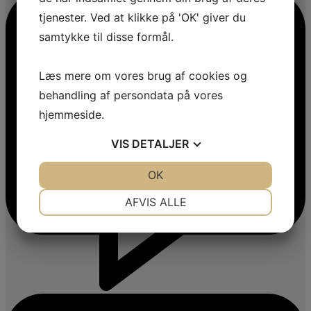
tjenester. Ved at klikke på 'OK' giver du
samtykke til disse formål.
Læs mere om vores brug af cookies og
behandling af persondata på vores
hjemmeside.
VIS
DETALJER
JA
NEJ
OK
JA
NEJ
NØDVENDIGE
PRÆFERENCER
AFVIS ALLE
JA
NEJ
JA
NEJ
MARKETING
STATISTIK