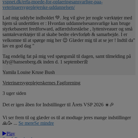
vspnet.dk/erfa-moede-for-oplaeringsansvarlige-paa-
veterinaersygeplejerske-uddannelsen/
Lad mig uddybe indholdet 💚. Jeg vil give jer nogle værktøjer med
hjem så undertitlen er : Hvordan uddannelsesansvarlige kan bruge
styrkebaseret feedforward, adfærdsforståelse , lytteniveauer og små
samtaleværktøjer til at skabe bedre elevforløb & samarbejde. I er
velkomne til at spørge mig her 😉 Glæder mig til at se jer ! Indtil da"
lav en god dag "
Tag endelig fat på mig ved spørgsmål til dagen, samt tilmelding på
kfy@hansenberg.dk inden d. 1 september🌼
Yamila Louise Kruse Bush
Veterinærsygeplejerskernes Fagforening
3 uger siden
Det er igen åben for Indstillinger til Årets VSP 2026 ☀️🎉
Vi ser frem til og glæder os til at modtage jeres mange indstillinger
🙏🥳
...
Se mere
Se mindre
Play