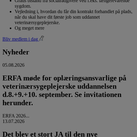
Gratis bistand fra socialrådgivere ved f.eks. længerevarende
sygdom.
Vejledning i, hvordan du får din kontrakt forhandlet på plads,
når du skal have dit første job som uddannet
veterinærsygeplejerske.
Og meget mere
Bliv medlem i dag
Nyheder
05.08.2026
ERFA møde for oplæringsansvarlige på
veterinærsygeplejerske uddannelsen
d.8.+9.+10. september. Se invitationen
herunder.
ERFA 2026...
13.07.2026
Det blev et stort JA til den nye