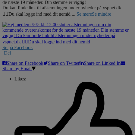
de næste 19 måneder. Din stemme er vigtig!
Du kan finde link til afstemningen under nyheder på vspnet.dk
☝🏼Du skal logge ind med dit nemid
...
Se mere
Se mindre
Se på Facebook
·
Del
Share on Facebook
Share on Twitter
Share on Linked In
Share by Email
Likes: