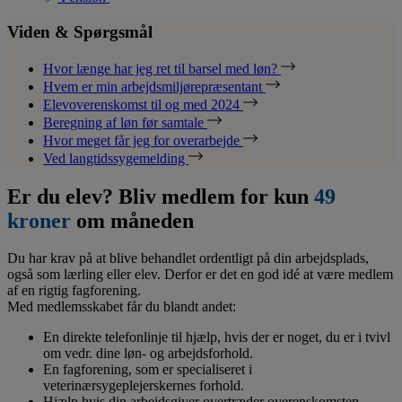
Viden & Spørgsmål
Hvor længe har jeg ret til barsel med løn?
Hvem er min arbejdsmiljørepræsentant
Elevoverenskomst til og med 2024
Beregning af løn før samtale
Hvor meget får jeg for overarbejde
Ved langtidssygemelding
Er du elev? Bliv medlem for kun
49
kroner
om måneden
Du har krav på at blive behandlet ordentligt på din arbejdsplads,
også som lærling eller elev. Derfor er det en god idé at være medlem
af en rigtig fagforening.
Med medlemsskabet får du blandt andet:
En direkte telefonlinje til hjælp, hvis der er noget, du er i tvivl
om vedr. dine løn- og arbejdsforhold.
En fagforening, som er specialiseret i
veterinærsygeplejerskernes forhold.
Hjælp hvis din arbejdsgiver overtræder overenskomsten.