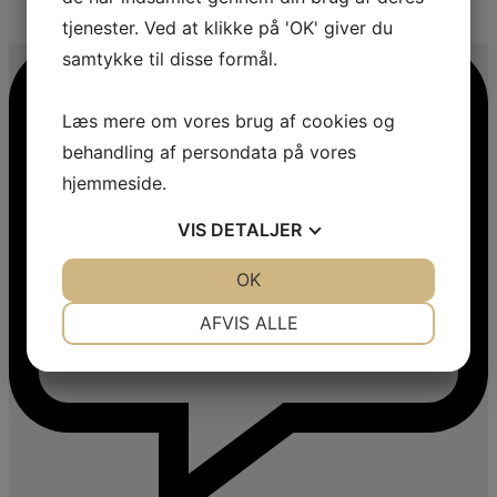
3
tjenester. Ved at klikke på 'OK' giver du
samtykke til disse formål.
Læs mere om vores brug af cookies og
behandling af persondata på vores
hjemmeside.
VIS
DETALJER
JA
NEJ
OK
JA
NEJ
NØDVENDIGE
PRÆFERENCER
AFVIS ALLE
JA
NEJ
JA
NEJ
MARKETING
STATISTIK