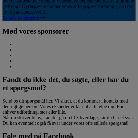
overenskomstaftale mellem Veterinærsygeplejerskernes Fagforening
(VF) og Dyrlægevirksomhedernes Arbejdsgiverforening (DA) om
løn og ansættelsesvilk...
Se hele kalenderen
Mød vores sponsorer
Fandt du ikke det, du søgte, eller har du
et spørgsmål?
Send os dit spørgsmål her. Vi sikrer, at du kommer i kontakt med
den rigtige person. Vores eksperter er klar til at hjælpe dig. For
enhver udfordring, stor eller lille.
Når du skriver til os, kan der gå op til 3 hverdage, før du har et svar.
Du kan eventuelt også få svar under vores ofte stillede spørgsmål.
Følg med på Facebook