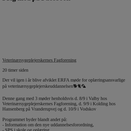
Veterinærsygeplejerskernes Fagforening
20 timer siden
Der vil igen i år blive afviklet ERFA møde for oplæringsansvarlige
på veterinærsygeplejerskeuddannelsen🐕🐈🦜
Denne gang med 3 møder henholdsvis d. 8/9 i Valby hos
Veterinærsygeplejerskernes Fagforening, d. 9/9 i Kolding hos
Hansenberg på Vranderupvej og d. 10/9 i Vodskov
Programmet byder blandt andet på:
- Information om den nye uddannelsesforordning,
- SPS i skole og oplæring,