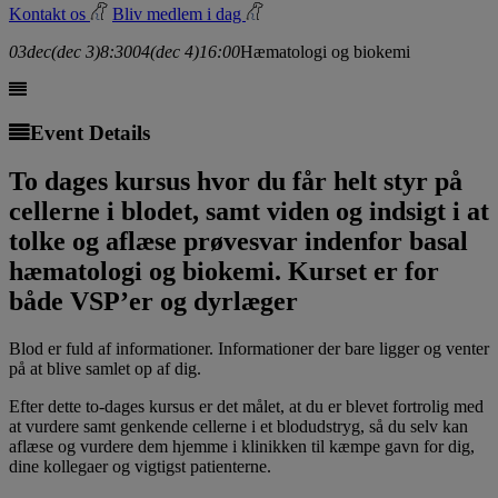
Kontakt os
Bliv medlem i dag
03
dec
(dec 3)
8:30
04
(dec 4)
16:00
Hæmatologi og biokemi
Event Details
To dages kursus hvor du får helt styr på
cellerne i blodet, samt viden og indsigt i at
tolke og aflæse prøvesvar indenfor basal
hæmatologi og biokemi. Kurset er for
både VSP’er og dyrlæger
Blod er fuld af informationer. Informationer der bare ligger og venter
på at blive samlet op af dig.
Efter dette to-dages kursus er det målet, at du er blevet fortrolig med
at vurdere samt genkende cellerne i et blodudstryg, så du selv kan
aflæse og vurdere dem hjemme i klinikken til kæmpe gavn for dig,
dine kollegaer og vigtigst patienterne.