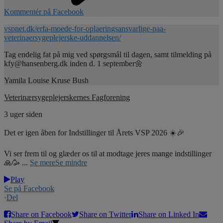
Kommentér på Facebook
vspnet.dk/erfa-moede-for-oplaeringsansvarlige-paa-
veterinaersygeplejerske-uddannelsen/
Tag endelig fat på mig ved spørgsmål til dagen, samt tilmelding på
kfy@hansenberg.dk inden d. 1 september🌼
Yamila Louise Kruse Bush
Veterinærsygeplejerskernes Fagforening
3 uger siden
Det er igen åben for Indstillinger til Årets VSP 2026 ☀️🎉
Vi ser frem til og glæder os til at modtage jeres mange indstillinger
🙏🥳
...
Se mere
Se mindre
Play
Se på Facebook
·
Del
Share on Facebook
Share on Twitter
Share on Linked In