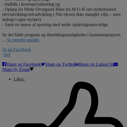
- Indblik i hestespecialisering og
- Oplæg fra Mette Overgaard Riise fra M-O-R om styrkebaseret
elevudvikling/selvudvikling ( Når eleven ikke mangler vilje – men
indsigt i egne styrker)
- Samt en masse af sparring med andre oplæringsansvarlige.
Se det fulde program og tilmeldingsmuligheder i kommentarsporet
...
Se mere
Se mindre
Se på Facebook
·
Del
Share on Facebook
Share on Twitter
Share on Linked In
Share by Email
Likes: