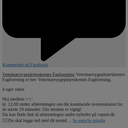
Kommentér på Facebook
Veterinærsygeplejerskernes Fagforening
Veterinærsygeplejerskernes
Fagforening er her: Veterinærsygeplejerskernes Fagforening.
4 uger siden
Hej medlem ✨✨
kl. 12.00 slutter afstemningen om din kommende overenskomst for
de næste 19 måneder. Din stemme er vigtig!
Du kan finde link til afstemningen under nyheder på vspnet.dk
☝🏼Du skal logge ind med dit nemid
...
Se mere
Se mindre