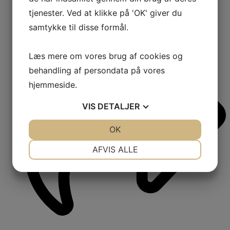
tjenester. Ved at klikke på 'OK' giver du
15
samtykke til disse formål.
Shares:
Læs mere om vores brug af cookies og
behandling af persondata på vores
hjemmeside.
VIS
DETALJER
JA
NEJ
OK
JA
NEJ
NØDVENDIGE
PRÆFERENCER
AFVIS ALLE
JA
NEJ
JA
NEJ
MARKETING
STATISTIK