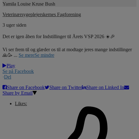
Yamila Louise Kruse Bush
Veterinærsygeplejerskernes Fagforening
3 uger siden
Det er igen åben for Indstillinger til Årets VSP 2026 ☀️🎉
Vi ser frem til og glæder os til at modtage jeres mange indstillinger
🙏🥳
...
Se mere
Se mindre
Play
Se på Facebook
·
Del
Share on Facebook
Share on Twitter
Share on Linked In
Share by Email
Likes: