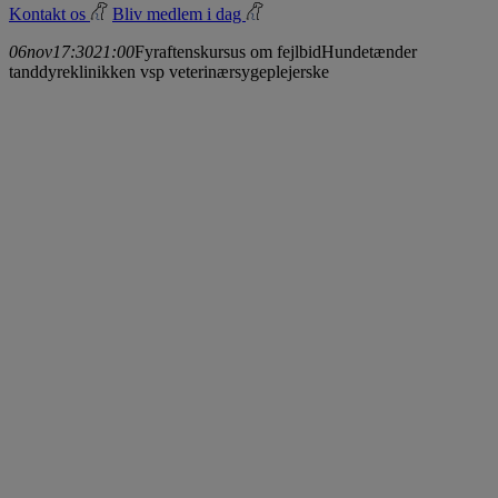
Kontakt os
Bliv medlem i dag
06
nov
17:30
21:00
Fyraftenskursus om fejlbid
Hundetænder
tanddyreklinikken vsp veterinærsygeplejerske