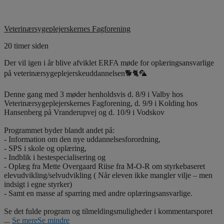
Veterinærsygeplejerskernes Fagforening
20 timer siden
Der vil igen i år blive afviklet ERFA møde for oplæringsansvarlige
på veterinærsygeplejerskeuddannelsen🐕🐈🦜
Denne gang med 3 møder henholdsvis d. 8/9 i Valby hos
Veterinærsygeplejerskernes Fagforening, d. 9/9 i Kolding hos
Hansenberg på Vranderupvej og d. 10/9 i Vodskov
Programmet byder blandt andet på:
- Information om den nye uddannelsesforordning,
- SPS i skole og oplæring,
- Indblik i hestespecialisering og
- Oplæg fra Mette Overgaard Riise fra M-O-R om styrkebaseret
elevudvikling/selvudvikling ( Når eleven ikke mangler vilje – men
indsigt i egne styrker)
- Samt en masse af sparring med andre oplæringsansvarlige.
Se det fulde program og tilmeldingsmuligheder i kommentarsporet
...
Se mere
Se mindre