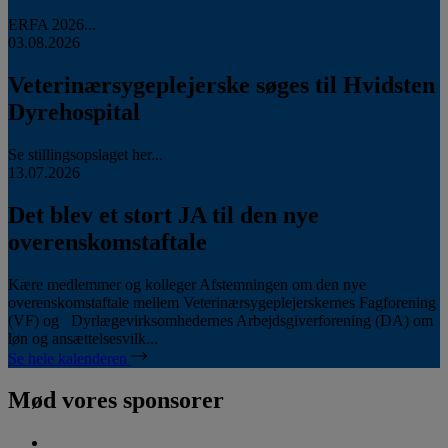
ERFA 2026...
03.08.2026
Veterinærsygeplejerske søges til Hvidsten
Dyrehospital
Se stillingsopslaget her...
13.07.2026
Det blev et stort JA til den nye
overenskomstaftale
Kære medlemmer og kolleger Afstemningen om den nye
overenskomstaftale mellem Veterinærsygeplejerskernes Fagforening
(VF) og Dyrlægevirksomhedernes Arbejdsgiverforening (DA) om
løn og ansættelsesvilk...
Se hele kalenderen
Mød vores sponsorer