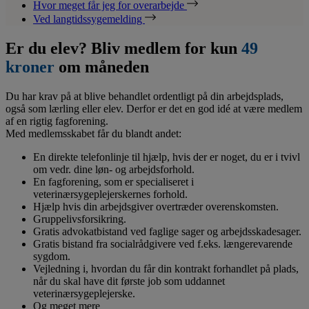
Hvor meget får jeg for overarbejde
Ved langtidssygemelding
Er du elev? Bliv medlem for kun
49
kroner
om måneden
Du har krav på at blive behandlet ordentligt på din arbejdsplads,
også som lærling eller elev. Derfor er det en god idé at være medlem
af en rigtig fagforening.
Med medlemsskabet får du blandt andet:
En direkte telefonlinje til hjælp, hvis der er noget, du er i tvivl
om vedr. dine løn- og arbejdsforhold.
En fagforening, som er specialiseret i
veterinærsygeplejerskernes forhold.
Hjælp hvis din arbejdsgiver overtræder overenskomsten.
Gruppelivsforsikring.
Gratis advokatbistand ved faglige sager og arbejdsskadesager.
Gratis bistand fra socialrådgivere ved f.eks. længerevarende
sygdom.
Vejledning i, hvordan du får din kontrakt forhandlet på plads,
når du skal have dit første job som uddannet
veterinærsygeplejerske.
Og meget mere