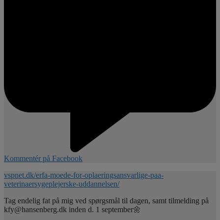
Kommentér på Facebook
vspnet.dk/erfa-moede-for-oplaeringsansvarlige-paa-
veterinaersygeplejerske-uddannelsen/
Tag endelig fat på mig ved spørgsmål til dagen, samt tilmelding på
kfy@hansenberg.dk inden d. 1 september🌼