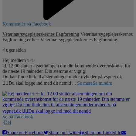
Kommentér på Facebook
Veterinærsygeplejerskernes Fagforening
Veterinærsygeplejerskernes
Fagforening er her: Veterinærsygeplejerskernes Fagforening.
4 uger siden
Hej medlem ✨✨
kl. 12.00 slutter afstemningen om din kommende overenskomst for
de næste 19 måneder. Din stemme er vigtig!
Du kan finde link til afstemningen under nyheder på vspnet.dk
☝🏼Du skal logge ind med dit nemid
...
Se mere
Se mindre
Se på Facebook
·
Del
Share on Facebook
Share on Twitter
Share on Linked In