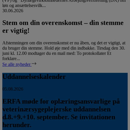
(VF) og Dyrlægevirksomhedernes Arbejdsgiverforening (DA) om
løn og ansættelsesvilk...
30.06.2026
Stem om din overenskomst – din stemme
er vigtig!
Afstemningen om din overenskomst er nu åben, og det er vigtigt, at
du bruger din stemme. Hold øje med din indbakke. Tirsdag den 30.
juni kl. 12.00 modtager du en mail med: To protokollater Et
forklare...
Se alle nyheder
Uddannelseskalender
05.08.2026
ERFA møde for oplæringsansvarlige på
veterinærsygeplejerske uddannelsen
d.8.+9.+10. september. Se invitationen
herunder.