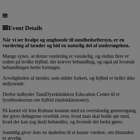
Event Details
Når vi ser hvalpe og unghunde til sundhedseftersyn, er en
vurdering af tænder og bid en naturlig del af undersøgelsen.
Mange synes, at denne vurdering er vanskelig, og endnu flere er
usikre på hvilke fejlbid, der kræver behandling, og også på hvornår
behandlingen bedst foretages.
Arveligheden af tænder, som sidder forkert, og fejlbid er heller ikke
indlysende.
Derfor indbyder TandDyreklinikken Education Center til et
fyraftenskursus om fejlbid (malokklusioner).
På kurset vil Jens Ruhnau komme med en overskuelig gennemgang,
der giver deltagerne overblik over, hvad man skal holde øje med,
hvad der kan (og skal) behandles, og hvornår det bedst gøres.
Samtidig giver Jens en skabelon til at kunne vurdere, om tilstanden
er arvelig.