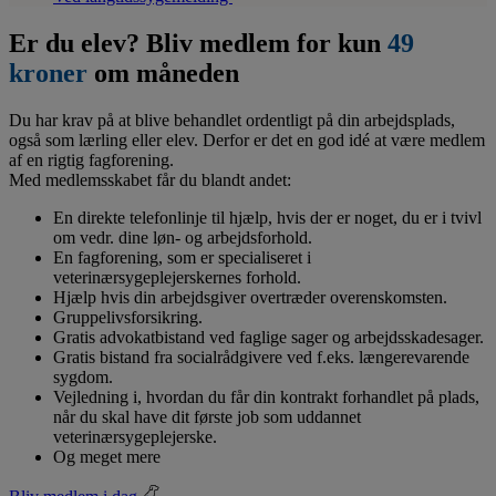
Er du elev? Bliv medlem for kun
49
kroner
om måneden
Du har krav på at blive behandlet ordentligt på din arbejdsplads,
også som lærling eller elev. Derfor er det en god idé at være medlem
af en rigtig fagforening.
Med medlemsskabet får du blandt andet:
En direkte telefonlinje til hjælp, hvis der er noget, du er i tvivl
om vedr. dine løn- og arbejdsforhold.
En fagforening, som er specialiseret i
veterinærsygeplejerskernes forhold.
Hjælp hvis din arbejdsgiver overtræder overenskomsten.
Gruppelivsforsikring.
Gratis advokatbistand ved faglige sager og arbejdsskadesager.
Gratis bistand fra socialrådgivere ved f.eks. længerevarende
sygdom.
Vejledning i, hvordan du får din kontrakt forhandlet på plads,
når du skal have dit første job som uddannet
veterinærsygeplejerske.
Og meget mere