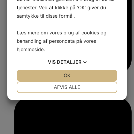
tjenester. Ved at klikke på 'OK' giver du
samtykke til disse formål.
Læs mere om vores brug af cookies og
behandling af persondata på vores
hjemmeside.
VIS
DETALJER
JA
NEJ
OK
JA
NEJ
NØDVENDIGE
PRÆFERENCER
AFVIS ALLE
JA
NEJ
JA
NEJ
MARKETING
STATISTIK