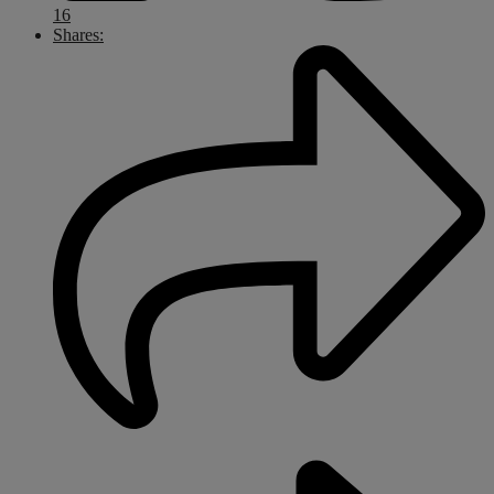
16
Shares: