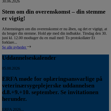
30.06.2026
Stem om din overenskomst – din stemme
er vigtig!
Afstemningen om din overenskomst er nu åben, og det er vigtigt, at
du bruger din stemme. Hold øje med din indbakke. Tirsdag den 30.
juni kl. 12.00 modtager du en mail med: To protokollater Et
forklare...
Se alle nyheder
Uddannelseskalender
05.08.2026
ERFA møde for oplæringsansvarlige på
veterinærsygeplejerske uddannelsen
d.8.+9.+10. september. Se invitationen
herunder.
ERFA 2026...