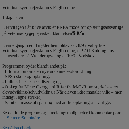
Veterinærsygeplejerskernes Fagforening
1 dag siden
Der vil igen i år blive afviklet ERFA møde for oplæringsansvarlige
på veterinærsygeplejerskeuddannelsen🐕🐈🦜
Denne gang med 3 møder henholdsvis d. 8/9 i Valby hos
Veterinærsygeplejerskernes Fagforening, d. 9/9 i Kolding hos
Hansenberg på Vranderupvej og d. 10/9 i Vodskov
Programmet byder blandt andet på:
- Information om den nye uddannelsesforordning,
- SPS i skole og oplæring,
- Indblik i hestespecialisering og
- Oplæg fra Mette Overgaard Riise fra M-O-R om styrkebaseret
elevudvikling/selvudvikling ( Når eleven ikke mangler vilje – men
indsigt i egne styrker)
- Samt en masse af sparring med andre oplæringsansvarlige.
Se det fulde program og tilmeldingsmuligheder i kommentarsporet
...
Se mere
Se mindre
Se på Facebook