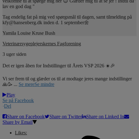
velkomne til at spørge mig her 😉 Glæder mig til at se jer ! Indtil da"
lav en god dag "
Tag endelig fat på mig ved spørgsmål til dagen, samt tilmelding på
kfy@hansenberg.dk inden d. 1 september🌼
Yamila Louise Kruse Bush
Veterinærsygeplejerskernes Fagforening
3 uger siden
Det er igen åben for Indstillinger til Årets VSP 2026 ☀️🎉
Vi ser frem til og glæder os til at modtage jeres mange indstillinger
🙏🥳
...
Se mere
Se mindre
Play
Se på Facebook
·
Del
Share on Facebook
Share on Twitter
Share on Linked In
Share by Email
Likes: