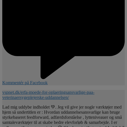
Kommentér på Facebook
vspnet.dk/erfa-moede-for-oplaeringsansvarlige-paa-
veterinaersygeplejerske-uddannelsen/
Lad mig uddybe indholdet 💚. Jeg vil give jer nogle værktøjer med
hjem så undertitlen er : Hvordan uddannelsesansvarlige kan bruge
styrkebaseret feedforward, adfærdsforståelse , lytteniveauer og små
samtaleværktøjer til at skabe bedre elevforløb & samarbejde. I er