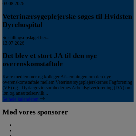
03.08.2026
Veterinærsygeplejerske søges til Hvidsten
Dyrehospital
Se stillingsopslaget her...
13.07.2026
Det blev et stort JA til den nye
overenskomstaftale
Kære medlemmer og kolleger Afstemningen om den nye
overenskomstaftale mellem Veterinærsygeplejerskernes Fagforening
(VF) og Dyrlægevirksomhedernes Arbejdsgiverforening (DA) om
løn og ansættelsesvilk...
Se hele kalenderen
Mød vores sponsorer