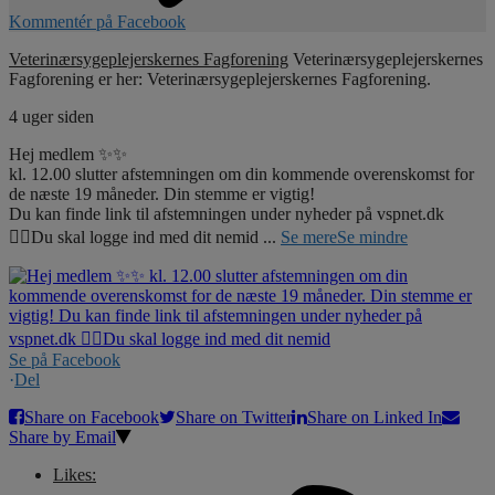
Kommentér på Facebook
Veterinærsygeplejerskernes Fagforening
Veterinærsygeplejerskernes
Fagforening er her: Veterinærsygeplejerskernes Fagforening.
4 uger siden
Hej medlem ✨✨
kl. 12.00 slutter afstemningen om din kommende overenskomst for
de næste 19 måneder. Din stemme er vigtig!
Du kan finde link til afstemningen under nyheder på vspnet.dk
☝🏼Du skal logge ind med dit nemid
...
Se mere
Se mindre
Se på Facebook
·
Del
Share on Facebook
Share on Twitter
Share on Linked In
Share by Email
Likes: