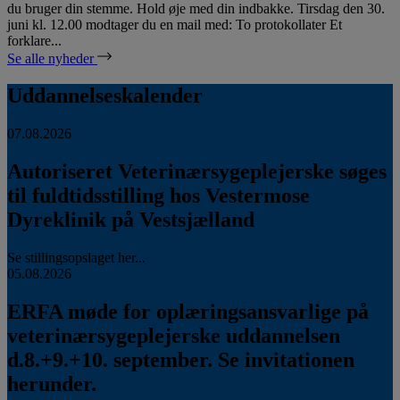
du bruger din stemme. Hold øje med din indbakke. Tirsdag den 30.
juni kl. 12.00 modtager du en mail med: To protokollater Et
forklare...
Se alle nyheder
Uddannelseskalender
07.08.2026
Autoriseret Veterinærsygeplejerske søges
til fuldtidsstilling hos Vestermose
Dyreklinik på Vestsjælland
Se stillingsopslaget her...
05.08.2026
ERFA møde for oplæringsansvarlige på
veterinærsygeplejerske uddannelsen
d.8.+9.+10. september. Se invitationen
herunder.