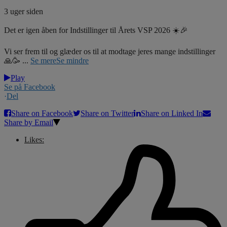
3 uger siden
Det er igen åben for Indstillinger til Årets VSP 2026 ☀️🎉
Vi ser frem til og glæder os til at modtage jeres mange indstillinger
🙏🥳
...
Se mere
Se mindre
Play
Se på Facebook
·
Del
Share on Facebook
Share on Twitter
Share on Linked In
Share by Email
Likes: