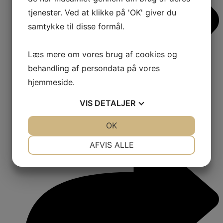
tjenester. Ved at klikke på 'OK' giver du
samtykke til disse formål.
Læs mere om vores brug af cookies og
behandling af persondata på vores
hjemmeside.
VIS
DETALJER
JA
NEJ
OK
JA
NEJ
NØDVENDIGE
PRÆFERENCER
AFVIS ALLE
JA
NEJ
JA
NEJ
MARKETING
STATISTIK