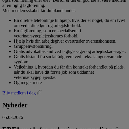
også som lærling eller elev. Derfor er det en god idé at være medlem
af en rigtig fagforening.
Med medlemsskabet får du blandt andet:
En direkte telefonlinje til hjælp, hvis der er noget, du er i tvivl
om vedr. dine løn- og arbejdsforhold.
En fagforening, som er specialiseret i
veterinærsygeplejerskernes forhold.
Hjælp hvis din arbejdsgiver overtræder overenskomsten.
Gruppelivsforsikring.
Gratis advokatbistand ved faglige sager og arbejdsskadesager.
Gratis bistand fra socialrådgivere ved f.eks. længerevarende
sygdom.
Vejledning i, hvordan du får din kontrakt forhandlet på plads,
når du skal have dit første job som uddannet
veterinærsygeplejerske.
Og meget mere
Bliv medlem i dag
Nyheder
05.08.2026