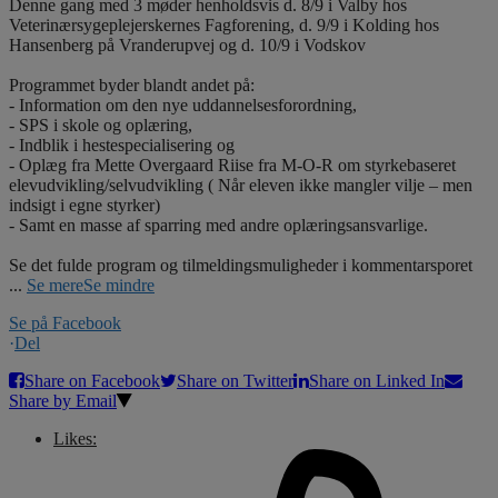
Denne gang med 3 møder henholdsvis d. 8/9 i Valby hos
Veterinærsygeplejerskernes Fagforening, d. 9/9 i Kolding hos
Hansenberg på Vranderupvej og d. 10/9 i Vodskov
Programmet byder blandt andet på:
- Information om den nye uddannelsesforordning,
- SPS i skole og oplæring,
- Indblik i hestespecialisering og
- Oplæg fra Mette Overgaard Riise fra M-O-R om styrkebaseret
elevudvikling/selvudvikling ( Når eleven ikke mangler vilje – men
indsigt i egne styrker)
- Samt en masse af sparring med andre oplæringsansvarlige.
Se det fulde program og tilmeldingsmuligheder i kommentarsporet
...
Se mere
Se mindre
Se på Facebook
·
Del
Share on Facebook
Share on Twitter
Share on Linked In
Share by Email
Likes: