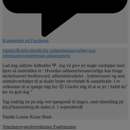
Kommentér på Facebook
vspnet.dk/erfa-moede-for-oplaeringsansvarlige-paa-
veterinaersygeplejerske-uddannelsen/
Lad mig uddybe indholdet 💚. Jeg vil give jer nogle værktøjer med
hjem så undertitlen er : Hvordan uddannelsesansvarlige kan bruge
styrkebaseret feedforward, adfærdsforståelse , lytteniveauer og små
samtaleværktøjer til at skabe bedre elevforløb & samarbejde. I er
velkomne til at spørge mig her 😉 Glæder mig til at se jer ! Indtil da"
lav en god dag "
Tag endelig fat på mig ved spørgsmål til dagen, samt tilmelding på
kfy@hansenberg.dk inden d. 1 september🌼
Yamila Louise Kruse Bush
Veterinærsygeplejerskernes Fagforening