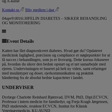
og A-kasse
Kontakt os
Bliv medlem i dag
04
apr
9:00
16:30
FELIN DIABETES – SIKKER BEHANDLING
OG MONITORERING
Event Details
Katten har fået diagnosticeret diabetes. Hvad gør du? Opdateret
medicinsk faglighed, præcision og compliance er nøglepunkter for at
få succes i behandlingen, som jo er livsvarig. Dette kursus fokuserer
på, hvordan du sikrer den bedste opstart og et tæt samarbejde med
ejeren. Undervisningen er baseret på helt ny viden, samt erfaringer
med insulintyper og doser, ejerkommunikation og praktisk
håndtering fra de absolut bedste kapaciteter i landet.
UNDERVISER
Dyrlæge Charlotte Reinhard Bjørnvad, DVM, PhD, Dipl.ECVCN,
Professor i intern medicin for familiedyr, og Freja Kragh Jørgensen,
PhD studerende, resident ECVCN, Institut for Klinisk
Veterinærmedicin, KU-SUND