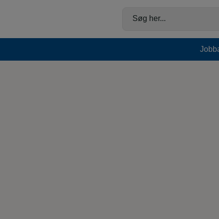
Hop
til
Søg her...
indholdet
Jobb