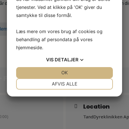
når du er i tvivl, skal skal godt videre eller søger nyt, både som d
tjenester. Ved at klikke på 'OK' giver du
samtykke til disse formål.
lem i dag
Læs mere om vores brug af cookies og
behandling af persondata på vores
hjemmeside.
VIS
DETALJER
JA
NEJ
OK
JA
NEJ
- FOR TANDFEER
NØDVENDIGE
PRÆFERENCER
AFVIS ALLE
JA
NEJ
JA
NEJ
MARKETING
STATISTIK
Location
:00)
TandDyreklinikken A