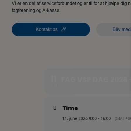
Vi er en del af serviceforbundet og er til for at hjælpe dig 
fagforening og A-kasse
Kontakt os
Bliv med
11
FAG VSP DAG 2026 
JUN
Time
11. june 2026 9:00 - 16:00
(GMT+00