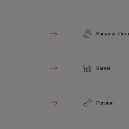
Kurser & efter
Barsel
Pension