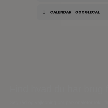
CALENDAR
GOOGLECAL
Find hvad du har brug 
Søg råd og vejledning om personaleforhold, f