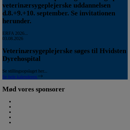
veterinærsygeplejerske uddannelsen
d.8.+9.+10. september. Se invitationen
herunder.
ERFA 2026...
03.08.2026
Veterinærsygeplejerske søges til Hvidsten
Dyrehospital
Se stillingsopslaget her...
Se hele kalenderen
Mød vores sponsorer