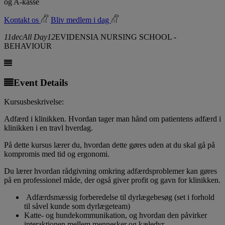
og A-kasse
Kontakt os
Bliv medlem i dag
11
dec
All Day
12
EVIDENSIA NURSING SCHOOL -
BEHAVIOUR
Event Details
Kursusbeskrivelse:
Adfærd i klinikken. Hvordan tager man hånd om patientens adfærd i
klinikken i en travl hverdag.
På dette kursus lærer du, hvordan dette gøres uden at du skal gå på
kompromis med tid og ergonomi.
Du lærer hvordan rådgivning omkring adfærdsproblemer kan gøres
på en professionel måde, der også giver profit og gavn for klinikken.
Adfærdsmæssig forberedelse til dyrlægebesøg (set i forhold
til såvel kunde som dyrlægeteam)
Katte- og hundekommunikation, og hvordan den påvirker
interaktionen mellem mennesker og kæledyr