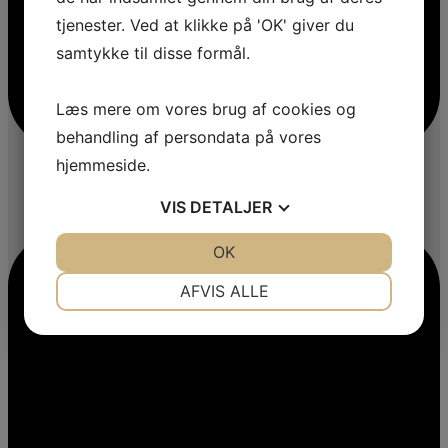
tjenester. Ved at klikke på 'OK' giver du
samtykke til disse formål.
Læs mere om vores brug af cookies og
behandling af persondata på vores
hjemmeside.
VIS
DETALJER
JA
NEJ
OK
JA
NEJ
NØDVENDIGE
PRÆFERENCER
AFVIS ALLE
JA
NEJ
JA
NEJ
MARKETING
STATISTIK