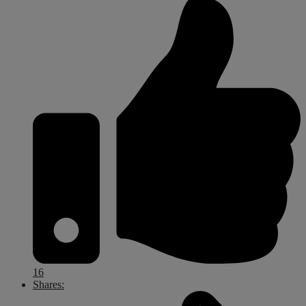
16
Shares: