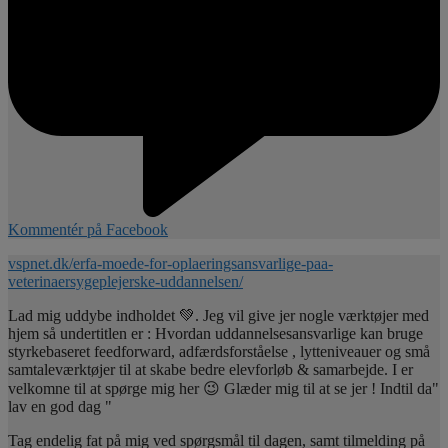
Kommentér på Facebook
vspnet.dk/erfa-moede-for-oplaeringsansvarlige-paa-
veterinaersygeplejerske-uddannelsen/
Lad mig uddybe indholdet 💚. Jeg vil give jer nogle værktøjer med
hjem så undertitlen er : Hvordan uddannelsesansvarlige kan bruge
styrkebaseret feedforward, adfærdsforståelse , lytteniveauer og små
samtaleværktøjer til at skabe bedre elevforløb & samarbejde. I er
velkomne til at spørge mig her 😉 Glæder mig til at se jer ! Indtil da"
lav en god dag "
Tag endelig fat på mig ved spørgsmål til dagen, samt tilmelding på