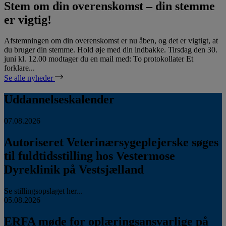
Stem om din overenskomst – din stemme
er vigtig!
Afstemningen om din overenskomst er nu åben, og det er vigtigt, at
du bruger din stemme. Hold øje med din indbakke. Tirsdag den 30.
juni kl. 12.00 modtager du en mail med: To protokollater Et
forklare...
Se alle nyheder
Uddannelseskalender
07.08.2026
Autoriseret Veterinærsygeplejerske søges
til fuldtidsstilling hos Vestermose
Dyreklinik på Vestsjælland
Se stillingsopslaget her...
05.08.2026
ERFA møde for oplæringsansvarlige på