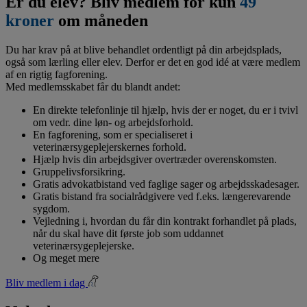
Er du elev? Bliv medlem for kun
49
kroner
om måneden
Du har krav på at blive behandlet ordentligt på din arbejdsplads,
også som lærling eller elev. Derfor er det en god idé at være medlem
af en rigtig fagforening.
Med medlemsskabet får du blandt andet:
En direkte telefonlinje til hjælp, hvis der er noget, du er i tvivl
om vedr. dine løn- og arbejdsforhold.
En fagforening, som er specialiseret i
veterinærsygeplejerskernes forhold.
Hjælp hvis din arbejdsgiver overtræder overenskomsten.
Gruppelivsforsikring.
Gratis advokatbistand ved faglige sager og arbejdsskadesager.
Gratis bistand fra socialrådgivere ved f.eks. længerevarende
sygdom.
Vejledning i, hvordan du får din kontrakt forhandlet på plads,
når du skal have dit første job som uddannet
veterinærsygeplejerske.
Og meget mere
Bliv medlem i dag