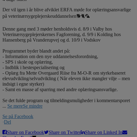
Der vil igen i år blive afviklet ERFA møde for oplæringsansvarlige
på veterinærsygeplejerskeuddannelsen🐕🐈🦜
Denne gang med 3 møder henholdsvis d. 8/9 i Valby hos
Veterinærsygeplejerskernes Fagforening, d. 9/9 i Kolding hos
Hansenberg på Vranderupvej og d. 10/9 i Vodskov
Programmet byder blandt andet på:
- Information om den nye uddannelsesforordning,
- SPS i skole og oplæring,
- Indblik i hestespecialisering og
- Oplæg fra Mette Overgaard Riise fra M-O-R om styrkebaseret
elevudvikling/selvudvikling ( Når eleven ikke mangler vilje – men
indsigt i egne styrker)
- Samt en masse af sparring med andre oplæringsansvarlige.
Se det fulde program og tilmeldingsmuligheder i kommentarsporet
...
Se mere
Se mindre
Se på Facebook
·
Del
Share on Facebook
Share on Twitter
Share on Linked In