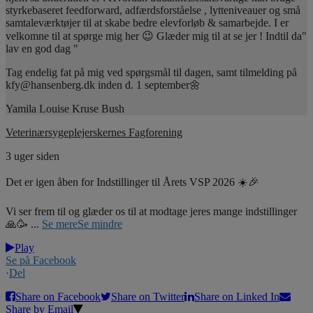
styrkebaseret feedforward, adfærdsforståelse , lytteniveauer og små
samtaleværktøjer til at skabe bedre elevforløb & samarbejde. I er
velkomne til at spørge mig her 😉 Glæder mig til at se jer ! Indtil da"
lav en god dag "
Tag endelig fat på mig ved spørgsmål til dagen, samt tilmelding på
kfy@hansenberg.dk inden d. 1 september🌼
Yamila Louise Kruse Bush
Veterinærsygeplejerskernes Fagforening
3 uger siden
Det er igen åben for Indstillinger til Årets VSP 2026 ☀️🎉
Vi ser frem til og glæder os til at modtage jeres mange indstillinger
🙏🥳
...
Se mere
Se mindre
Play
Se på Facebook
·
Del
Share on Facebook
Share on Twitter
Share on Linked In
Share by Email