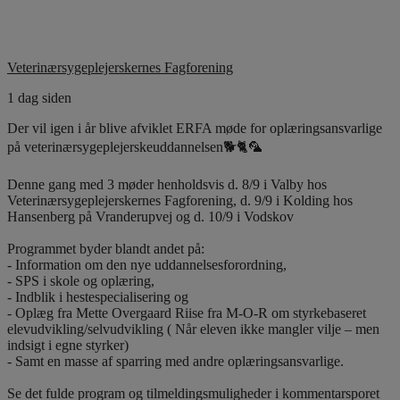
Veterinærsygeplejerskernes Fagforening
1 dag siden
Der vil igen i år blive afviklet ERFA møde for oplæringsansvarlige
på veterinærsygeplejerskeuddannelsen🐕🐈🦜
Denne gang med 3 møder henholdsvis d. 8/9 i Valby hos
Veterinærsygeplejerskernes Fagforening, d. 9/9 i Kolding hos
Hansenberg på Vranderupvej og d. 10/9 i Vodskov
Programmet byder blandt andet på:
- Information om den nye uddannelsesforordning,
- SPS i skole og oplæring,
- Indblik i hestespecialisering og
- Oplæg fra Mette Overgaard Riise fra M-O-R om styrkebaseret
elevudvikling/selvudvikling ( Når eleven ikke mangler vilje – men
indsigt i egne styrker)
- Samt en masse af sparring med andre oplæringsansvarlige.
Se det fulde program og tilmeldingsmuligheder i kommentarsporet