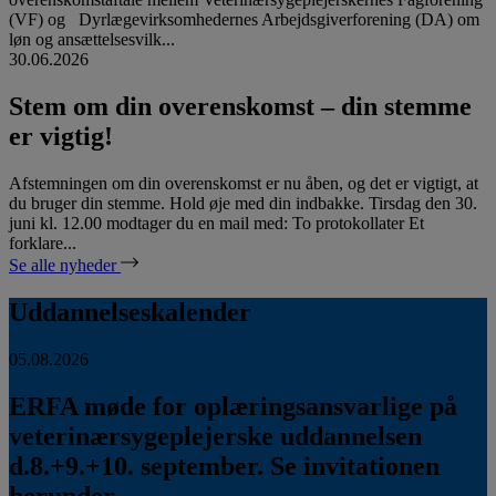
(VF) og Dyrlægevirksomhedernes Arbejdsgiverforening (DA) om
løn og ansættelsesvilk...
30.06.2026
Stem om din overenskomst – din stemme
er vigtig!
Afstemningen om din overenskomst er nu åben, og det er vigtigt, at
du bruger din stemme. Hold øje med din indbakke. Tirsdag den 30.
juni kl. 12.00 modtager du en mail med: To protokollater Et
forklare...
Se alle nyheder
Uddannelseskalender
05.08.2026
ERFA møde for oplæringsansvarlige på
veterinærsygeplejerske uddannelsen
d.8.+9.+10. september. Se invitationen
herunder.