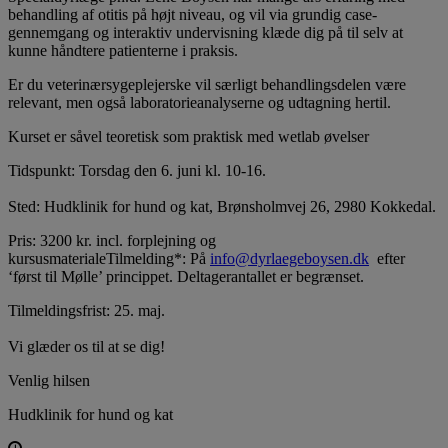
behandling af otitis på højt niveau, og vil via grundig case-
gennemgang og interaktiv undervisning klæde dig på til selv at
kunne håndtere patienterne i praksis.
Er du veterinærsygeplejerske vil særligt behandlingsdelen være
relevant, men også laboratorieanalyserne og udtagning hertil.
Kurset er såvel teoretisk som praktisk med wetlab øvelser
Tidspunkt:
Torsdag den 6. juni kl. 10-16.
Sted:
Hudklinik for hund og kat, Brønsholmvej 26, 2980 Kokkedal.
Pris:
3200 kr. incl. forplejning og
kursusmateriale
Tilmelding*:
På
info@dyrlaegeboysen.dk
efter
‘først til Mølle’ princippet. Deltagerantallet er begrænset.
Tilmeldingsfrist: 25. maj.
Vi glæder os til at se dig!
Venlig hilsen
Hudklinik for hund og kat