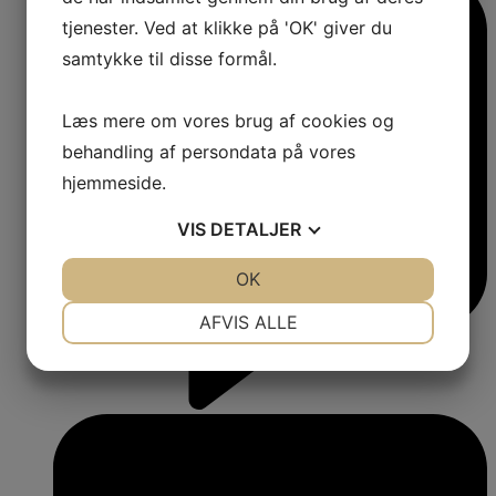
tjenester. Ved at klikke på 'OK' giver du
samtykke til disse formål.
Læs mere om vores brug af cookies og
behandling af persondata på vores
hjemmeside.
VIS
DETALJER
JA
NEJ
OK
JA
NEJ
NØDVENDIGE
PRÆFERENCER
AFVIS ALLE
JA
NEJ
JA
NEJ
MARKETING
STATISTIK