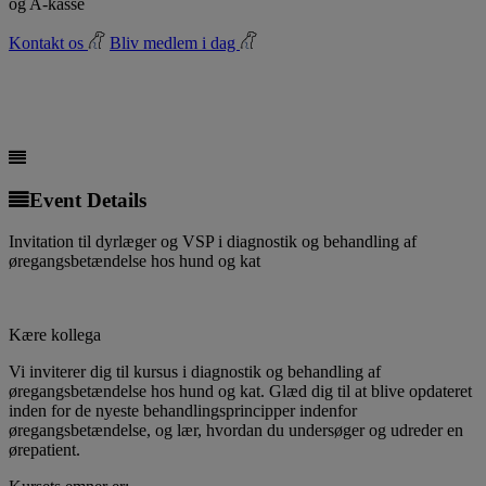
og A-kasse
Kontakt os
Bliv medlem i dag
06
jun
10:00
16:00
Diagnostik og behandling af
øregangsbetændelse hos hund og kat
Event Details
Invitation til dyrlæger og VSP i diagnostik og behandling af
øregangsbetændelse hos hund og kat
Kære kollega
Vi inviterer dig til kursus i diagnostik og behandling af
øregangsbetændelse hos hund og kat. Glæd dig til at blive opdateret
inden for de nyeste behandlingsprincipper indenfor
øregangsbetændelse, og lær, hvordan du undersøger og udreder en
ørepatient.