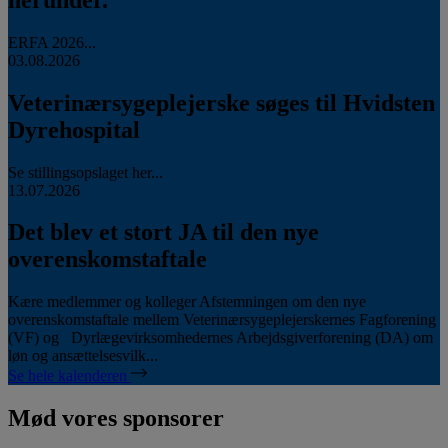
ERFA 2026...
03.08.2026
Veterinærsygeplejerske søges til Hvidsten
Dyrehospital
Se stillingsopslaget her...
13.07.2026
Det blev et stort JA til den nye
overenskomstaftale
Kære medlemmer og kolleger Afstemningen om den nye
overenskomstaftale mellem Veterinærsygeplejerskernes Fagforening
(VF) og Dyrlægevirksomhedernes Arbejdsgiverforening (DA) om
løn og ansættelsesvilk...
Se hele kalenderen
Mød vores sponsorer