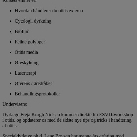
Kursets emner er:
Hvordan håndterer du otitis externa
Cytologi, dyrkning
Biofilm
Feline polypper
Otitis media
Øreskylning
Laserterapi
Ørerens / øredråber
Behandlingsprotokoller
Undervisere:
Dyrlæge Freja Krogh Nielsen kommer direkte fra ESVD-workshop
i otitis, og opdaterer os med de sidste nye tips og tricks i håndtering
af otitis.
Specialdyrlæge ph.d. Lene Boysen har mange års erfaring med