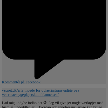
Kommentér på Facebook
vspnet.dk/erfa-moede-for-oplaeringsansvarlige-paa-
veterinaersygeplejerske-uddannelsen/
Lad mig uddybe indholdet 💚. Jeg vil give jer nogle værktøjer med
hjem så undertitlen er : Hvordan uddannelsesansvarlige kan bruge