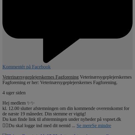
Kommentér på Facebook
Veterinærsygeplejerskernes Fagforening
Veterinærsygeplejerskernes
Fagforening er her: Veterinærsygeplejerskernes Fagforening.
4 uger siden
Hej medlem ✨✨
kl. 12.00 slutter afstemningen om din kommende overenskomst for
de næste 19 måneder. Din stemme er vigtig!
Du kan finde link til afstemningen under nyheder på vspnet.dk
☝🏼Du skal logge ind med dit nemid
...
Se mere
Se mindre