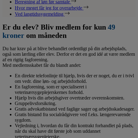
Beregning af løn før samtale
Hvor meget får jeg for overarbejde
Ved langtidssygemelding
Er du elev? Bliv medlem for kun
49
kroner
om måneden
Du har krav på at blive behandlet ordentligt på din arbejdsplads,
også som lærling eller elev. Derfor er det en god idé at være medlem
af en rigtig fagforening.
Med medlemsskabet får du blandt andet:
En direkte telefonlinje til hjælp, hvis der er noget, du er i tvivl
om vedr. dine løn- og arbejdsforhold.
En fagforening, som er specialiseret i
veterinærsygeplejerskernes forhold.
Hjælp hvis din arbejdsgiver overtræder overenskomsten.
Gruppelivsforsikring.
Gratis advokatbistand ved faglige sager og arbejdsskadesager.
Gratis bistand fra socialrådgivere ved f.eks. længerevarende
sygdom.
Vejledning i, hvordan du får din kontrakt forhandlet på plads,
når du skal have dit første job som uddannet
veterinærsygeplejerske.