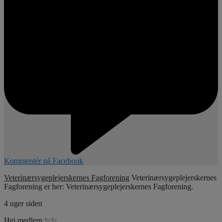
Kommentér på Facebook
Veterinærsygeplejerskernes Fagforening
Veterinærsygeplejerskernes
Fagforening er her: Veterinærsygeplejerskernes Fagforening.
4 uger siden
Hej medlem ✨✨