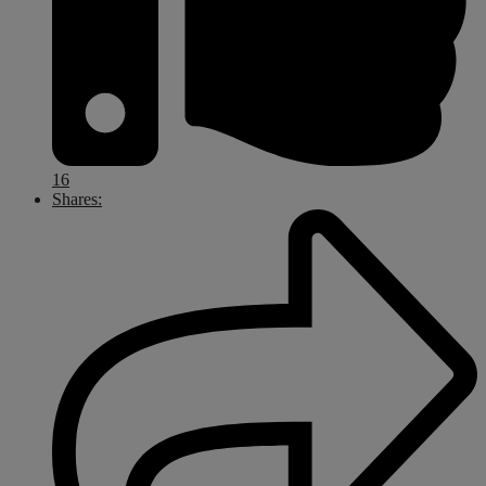
16
Shares: