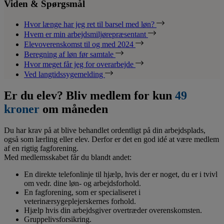
Viden & Spørgsmål
Hvor længe har jeg ret til barsel med løn?
Hvem er min arbejdsmiljørepræsentant
Elevoverenskomst til og med 2024
Beregning af løn før samtale
Hvor meget får jeg for overarbejde
Ved langtidssygemelding
Er du elev? Bliv medlem for kun
49
kroner
om måneden
Du har krav på at blive behandlet ordentligt på din arbejdsplads,
også som lærling eller elev. Derfor er det en god idé at være medlem
af en rigtig fagforening.
Med medlemsskabet får du blandt andet:
En direkte telefonlinje til hjælp, hvis der er noget, du er i tvivl
om vedr. dine løn- og arbejdsforhold.
En fagforening, som er specialiseret i
veterinærsygeplejerskernes forhold.
Hjælp hvis din arbejdsgiver overtræder overenskomsten.
Gruppelivsforsikring.