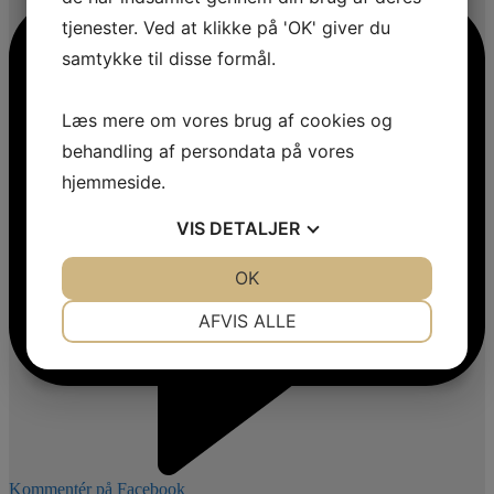
tjenester. Ved at klikke på 'OK' giver du
samtykke til disse formål.
Læs mere om vores brug af cookies og
behandling af persondata på vores
hjemmeside.
VIS
DETALJER
JA
NEJ
OK
JA
NEJ
NØDVENDIGE
PRÆFERENCER
AFVIS ALLE
JA
NEJ
JA
NEJ
MARKETING
STATISTIK
Kommentér på Facebook