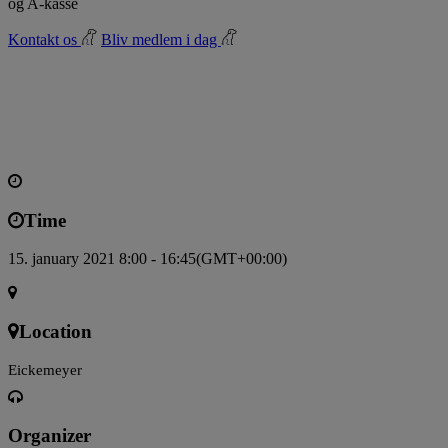
og A-kasse
Kontakt os
Bliv medlem i dag
15
jan
8:00
16:45
Dental røntgen på hund & kat - for dyrlæger og
vsp'ere, der vil godt i gang
Knæk ”tandrøntgen-koden”. Du får
indøvet projektionsteknik teoretisk og ikke mindst praktisk - Og du
lærer at læse og forstå tandrøntgenbilleder.
Time
15. january 2021 8:00 - 16:45
(GMT+00:00)
Location
Eickemeyer
Organizer