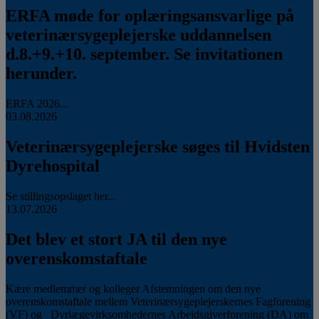
ERFA møde for oplæringsansvarlige på
veterinærsygeplejerske uddannelsen
d.8.+9.+10. september. Se invitationen
herunder.
ERFA 2026...
03.08.2026
Veterinærsygeplejerske søges til Hvidsten
Dyrehospital
Se stillingsopslaget her...
13.07.2026
Det blev et stort JA til den nye
overenskomstaftale
Kære medlemmer og kolleger Afstemningen om den nye
overenskomstaftale mellem Veterinærsygeplejerskernes Fagforening
(VF) og Dyrlægevirksomhedernes Arbejdsgiverforening (DA) om