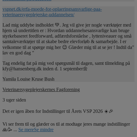
vspnet.dk/erfa-moede-for-oplaeringsansvarlige-paa-
veterinaersygeplejerske-uddannelsen/
Lad mig uddybe indholdet 💚. Jeg vil give jer nogle værktøjer med
hjem så undertitlen er : Hvordan uddannelsesansvarlige kan bruge
styrkebaseret feedforward, adfærdsforståelse , lytteniveauer og små
samtaleværktøjer til at skabe bedre elevforløb & samarbejde. I er
velkomne til at spørge mig her 😉 Glæder mig til at se jer ! Indtil da"
lav en god dag "
Tag endelig fat på mig ved spørgsmål til dagen, samt tilmelding på
kfy@hansenberg.dk inden d. 1 september🌼
Yamila Louise Kruse Bush
Veterinærsygeplejerskernes Fagforening
3 uger siden
Det er igen åben for Indstillinger til Årets VSP 2026 ☀️🎉
Vi ser frem til og glæder os til at modtage jeres mange indstillinger
🙏🥳
...
Se mere
Se mindre