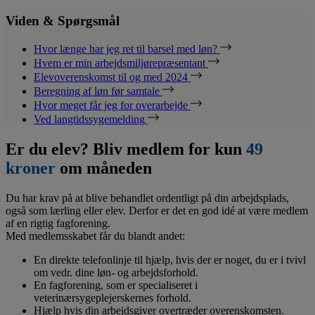
Viden & Spørgsmål
Hvor længe har jeg ret til barsel med løn?
Hvem er min arbejdsmiljørepræsentant
Elevoverenskomst til og med 2024
Beregning af løn før samtale
Hvor meget får jeg for overarbejde
Ved langtidssygemelding
Er du elev? Bliv medlem for kun
49
kroner
om måneden
Du har krav på at blive behandlet ordentligt på din arbejdsplads,
også som lærling eller elev. Derfor er det en god idé at være medlem
af en rigtig fagforening.
Med medlemsskabet får du blandt andet:
En direkte telefonlinje til hjælp, hvis der er noget, du er i tvivl
om vedr. dine løn- og arbejdsforhold.
En fagforening, som er specialiseret i
veterinærsygeplejerskernes forhold.
Hjælp hvis din arbejdsgiver overtræder overenskomsten.