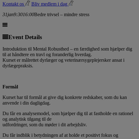
Kontakt os
Bliv medlem i dag
31
jan
9:30
16:00
Bedre trivsel – mindre stress
Event Details
Introduktion til Mental Robusthed – en færdighed som hjælper dig
til at håndtere en travl og foranderlig hverdag.
Kurset er målrettet dyrlæger og veterinærsygeplejersker ansat i
dyrlægepraksis.
Formål
Kurset har til formål at give dig konkrete redskaber, som du kan
anvende i din dagligdag.
Du får en analysemodel, som hjælper dig til at fastholde en rationel
og analytisk tilgang til de
udfordringer, som du møder i dit arbejdsliv.
Du får indblik i betydningen af at holde et positivt fokus og