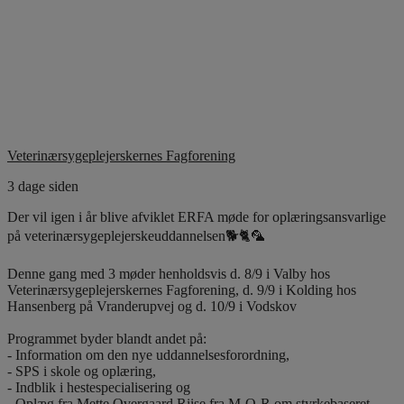
Veterinærsygeplejerskernes Fagforening
3 dage siden
Der vil igen i år blive afviklet ERFA møde for oplæringsansvarlige
på veterinærsygeplejerskeuddannelsen🐕🐈🦜
Denne gang med 3 møder henholdsvis d. 8/9 i Valby hos
Veterinærsygeplejerskernes Fagforening, d. 9/9 i Kolding hos
Hansenberg på Vranderupvej og d. 10/9 i Vodskov
Programmet byder blandt andet på:
- Information om den nye uddannelsesforordning,
- SPS i skole og oplæring,
- Indblik i hestespecialisering og
- Oplæg fra Mette Overgaard Riise fra M-O-R om styrkebaseret