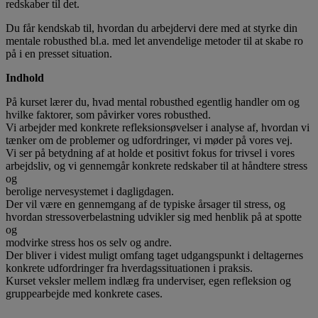
redskaber til det.
Du får kendskab til, hvordan du arbejdervi dere med at styrke din
mentale robusthed bl.a. med let anvendelige metoder til at skabe ro
på i en presset situation.
Indhold
På kurset lærer du, hvad mental robusthed egentlig handler om og
hvilke faktorer, som påvirker vores robusthed.
Vi arbejder med konkrete refleksionsøvelser i analyse af, hvordan vi
tænker om de problemer og udfordringer, vi møder på vores vej.
Vi ser på betydning af at holde et positivt fokus for trivsel i vores
arbejdsliv, og vi gennemgår konkrete redskaber til at håndtere stress
og
berolige nervesystemet i dagligdagen.
Der vil være en gennemgang af de typiske årsager til stress, og
hvordan stressoverbelastning udvikler sig med henblik på at spotte
og
modvirke stress hos os selv og andre.
Der bliver i videst muligt omfang taget udgangspunkt i deltagernes
konkrete udfordringer fra hverdagssituationen i praksis.
Kurset veksler mellem indlæg fra underviser, egen refleksion og
gruppearbejde med konkrete cases.