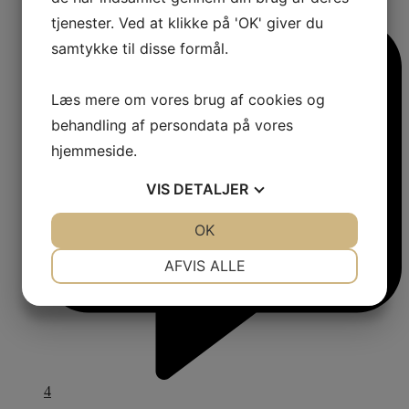
tjenester. Ved at klikke på 'OK' giver du
samtykke til disse formål.
Læs mere om vores brug af cookies og
behandling af persondata på vores
hjemmeside.
VIS
DETALJER
JA
NEJ
OK
JA
NEJ
NØDVENDIGE
PRÆFERENCER
AFVIS ALLE
JA
NEJ
JA
NEJ
MARKETING
STATISTIK
4