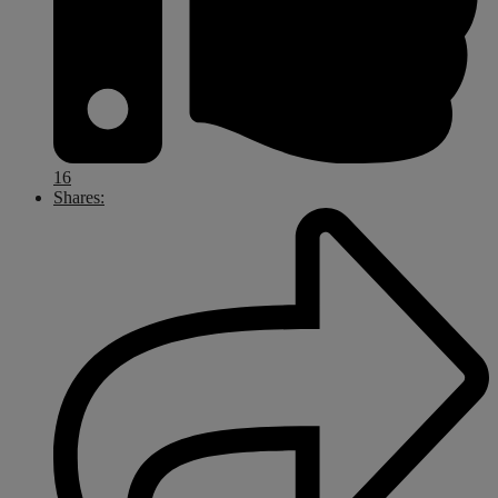
16
Shares: