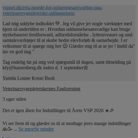
vspnet.dk/erfa-moede-for-oplaeringsansvarlige-paa-
veterinaersygeplejerske-uddannelsen/
Lad mig uddybe indholdet 💚. Jeg vil give jer nogle værktøjer med
hjem så undertitlen er : Hvordan uddannelsesansvarlige kan bruge
styrkebaseret feedforward, adfærdsforståelse , lytteniveauer og små
samtaleværktøjer til at skabe bedre elevforløb & samarbejde. I er
velkomne til at spørge mig her 😉 Glæder mig til at se jer ! Indtil da"
lav en god dag "
Tag endelig fat på mig ved spørgsmål til dagen, samt tilmelding på
kfy@hansenberg.dk inden d. 1 september🌼
Yamila Louise Kruse Bush
Veterinærsygeplejerskernes Fagforening
3 uger siden
Det er igen åben for Indstillinger til Årets VSP 2026 ☀️🎉
Vi ser frem til og glæder os til at modtage jeres mange indstillinger
🙏🥳
...
Se mere
Se mindre