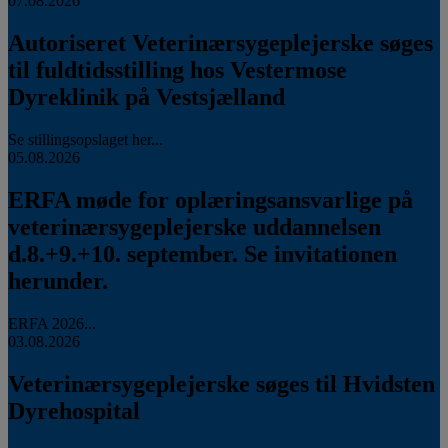
07.08.2026
Autoriseret Veterinærsygeplejerske søges
til fuldtidsstilling hos Vestermose
Dyreklinik på Vestsjælland
Se stillingsopslaget her...
05.08.2026
ERFA møde for oplæringsansvarlige på
veterinærsygeplejerske uddannelsen
d.8.+9.+10. september. Se invitationen
herunder.
ERFA 2026...
03.08.2026
Veterinærsygeplejerske søges til Hvidsten
Dyrehospital