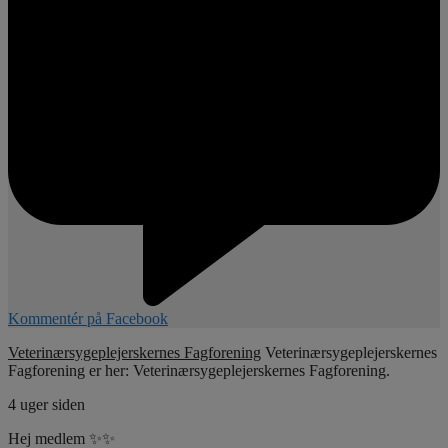
Kommentér på Facebook
Veterinærsygeplejerskernes Fagforening
Veterinærsygeplejerskernes
Fagforening er her: Veterinærsygeplejerskernes Fagforening.
4 uger siden
Hej medlem ✨✨