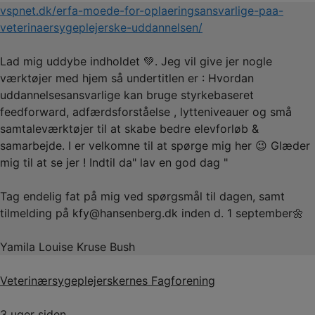
vspnet.dk/erfa-moede-for-oplaeringsansvarlige-paa-
veterinaersygeplejerske-uddannelsen/
Lad mig uddybe indholdet 💚. Jeg vil give jer nogle
værktøjer med hjem så undertitlen er : Hvordan
uddannelsesansvarlige kan bruge styrkebaseret
feedforward, adfærdsforståelse , lytteniveauer og små
samtaleværktøjer til at skabe bedre elevforløb &
samarbejde. I er velkomne til at spørge mig her 😉 Glæder
mig til at se jer ! Indtil da" lav en god dag "
Tag endelig fat på mig ved spørgsmål til dagen, samt
tilmelding på kfy@hansenberg.dk inden d. 1 september🌼
Yamila Louise Kruse Bush
Veterinærsygeplejerskernes Fagforening
3 uger siden