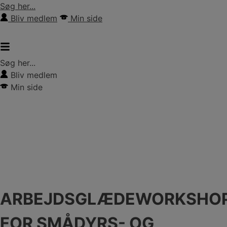
Hop
Søg her...
til
Bliv medlem
Min side
indholdet
Søg her...
Bliv medlem
Min side
ARBEJDSGLÆDEWORKSHO
FOR SMÅDYRS- OG