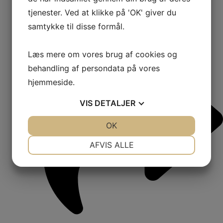
tjenester. Ved at klikke på 'OK' giver du
samtykke til disse formål.
Læs mere om vores brug af cookies og
behandling af persondata på vores
hjemmeside.
VIS
DETALJER
JA
NEJ
OK
JA
NEJ
NØDVENDIGE
PRÆFERENCER
AFVIS ALLE
JA
NEJ
JA
NEJ
MARKETING
STATISTIK