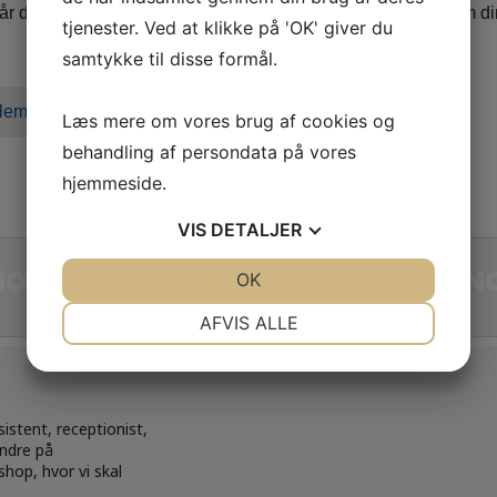
når du er i tvivl, skal skal godt videre eller søger nyt, både som d
tjenester. Ved at klikke på 'OK' giver du
samtykke til disse formål.
lem i dag
Læs mere om vores brug af cookies og
behandling af persondata på vores
hjemmeside.
VIS
DETALJER
PS FOR SMÅDYRS- OG HESTEBRANC
JA
NEJ
OK
JA
NEJ
NØDVENDIGE
PRÆFERENCER
AFVIS ALLE
JA
NEJ
JA
NEJ
MARKETING
STATISTIK
istent, receptionist,
andre på
shop, hvor vi skal