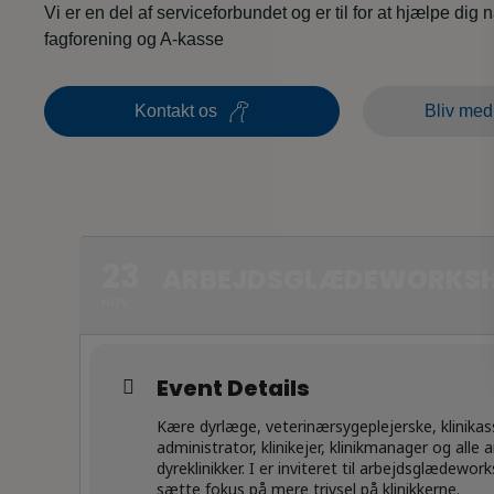
Vi er en del af serviceforbundet og er til for at hjælpe dig 
fagforening og A-kasse
Kontakt os
Bliv med
23
ARBEJDSGLÆDEWORKSHO
NOV
Event Details
Kære dyrlæge, veterinærsygeplejerske, klinikass
administrator, klinikejer, klinikmanager og alle 
dyreklinikker. I er inviteret til arbejdsglædework
sætte fokus på mere trivsel på klinikkerne.