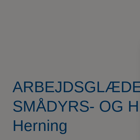
ARBEJDSGLÆD
SMÅDYRS- OG 
Herning