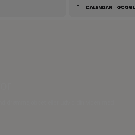
CALENDAR
GOOGL
for
ind drømmejobbet eller udvid din viden med