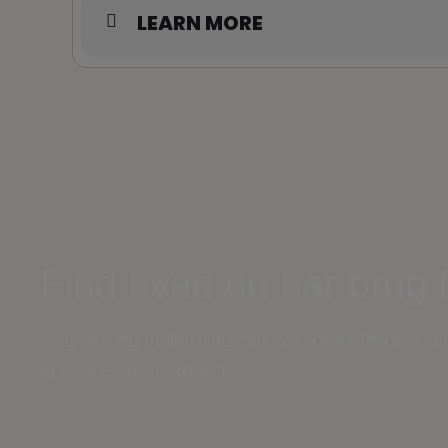
LEARN MORE
Find hvad du har brug 
Søg råd og vejledning om personaleforhold, f
specialiserede kurser.