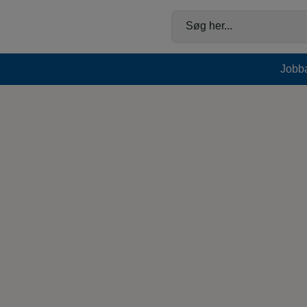
Hop
til
Søg her...
indholdet
Jobb