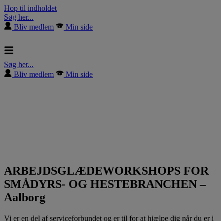
Hop til indholdet
Søg her...
Bliv medlem
Min side
Søg her...
Bliv medlem
Min side
ARBEJDSGLÆDEWORKSHOPS FOR
SMÅDYRS- OG HESTEBRANCHEN –
Aalborg
Vi er en del af serviceforbundet og er til for at hjælpe dig når du er i