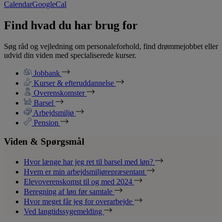
Calendar
GoogleCal
Find hvad du har brug for
Søg råd og vejledning om personaleforhold, find drømmejobbet eller
udvid din viden med specialiserede kurser.
Jobbank
Kurser & efteruddannelse
Overenskomster
Barsel
Arbejdsmiljø
Pension
Viden & Spørgsmål
Hvor længe har jeg ret til barsel med løn?
Hvem er min arbejdsmiljørepræsentant
Elevoverenskomst til og med 2024
Beregning af løn før samtale
Hvor meget får jeg for overarbejde
Ved langtidssygemelding