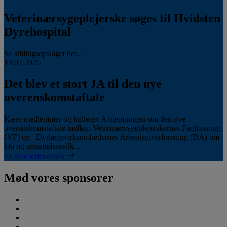
Veterinærsygeplejerske søges til Hvidsten
Dyrehospital
Se stillingsopslaget her...
13.07.2026
Det blev et stort JA til den nye
overenskomstaftale
Kære medlemmer og kolleger Afstemningen om den nye
overenskomstaftale mellem Veterinærsygeplejerskernes Fagforening
(VF) og Dyrlægevirksomhedernes Arbejdsgiverforening (DA) om
løn og ansættelsesvilk...
Se hele kalenderen
Mød vores sponsorer