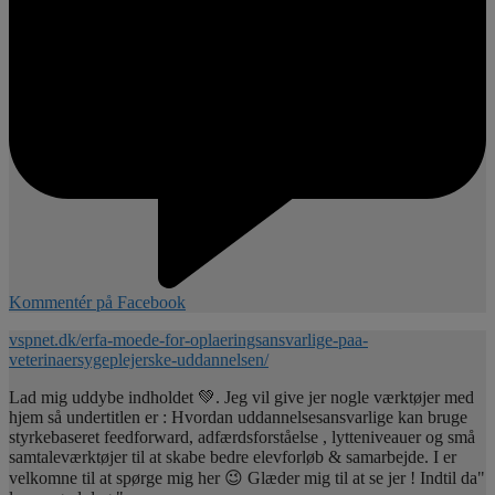
Kommentér på Facebook
vspnet.dk/erfa-moede-for-oplaeringsansvarlige-paa-
veterinaersygeplejerske-uddannelsen/
Lad mig uddybe indholdet 💚. Jeg vil give jer nogle værktøjer med
hjem så undertitlen er : Hvordan uddannelsesansvarlige kan bruge
styrkebaseret feedforward, adfærdsforståelse , lytteniveauer og små
samtaleværktøjer til at skabe bedre elevforløb & samarbejde. I er
velkomne til at spørge mig her 😉 Glæder mig til at se jer ! Indtil da"