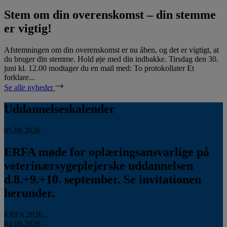
Stem om din overenskomst – din stemme
er vigtig!
Afstemningen om din overenskomst er nu åben, og det er vigtigt, at
du bruger din stemme. Hold øje med din indbakke. Tirsdag den 30.
juni kl. 12.00 modtager du en mail med: To protokollater Et
forklare...
Se alle nyheder
Uddannelseskalender
05.08.2026
ERFA møde for oplæringsansvarlige på
veterinærsygeplejerske uddannelsen
d.8.+9.+10. september. Se invitationen
herunder.
ERFA 2026...
03.08.2026