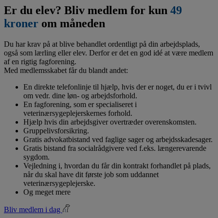
Er du elev? Bliv medlem for kun
49
kroner
om måneden
Du har krav på at blive behandlet ordentligt på din arbejdsplads,
også som lærling eller elev. Derfor er det en god idé at være medlem
af en rigtig fagforening.
Med medlemsskabet får du blandt andet:
En direkte telefonlinje til hjælp, hvis der er noget, du er i tvivl
om vedr. dine løn- og arbejdsforhold.
En fagforening, som er specialiseret i
veterinærsygeplejerskernes forhold.
Hjælp hvis din arbejdsgiver overtræder overenskomsten.
Gruppelivsforsikring.
Gratis advokatbistand ved faglige sager og arbejdsskadesager.
Gratis bistand fra socialrådgivere ved f.eks. længerevarende
sygdom.
Vejledning i, hvordan du får din kontrakt forhandlet på plads,
når du skal have dit første job som uddannet
veterinærsygeplejerske.
Og meget mere
Bliv medlem i dag