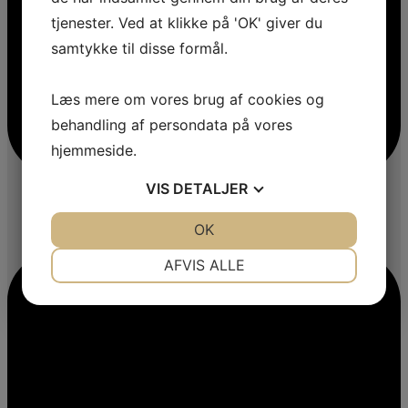
tjenester. Ved at klikke på 'OK' giver du
samtykke til disse formål.
Læs mere om vores brug af cookies og
behandling af persondata på vores
hjemmeside.
VIS
DETALJER
JA
NEJ
OK
JA
NEJ
NØDVENDIGE
PRÆFERENCER
AFVIS ALLE
JA
NEJ
JA
NEJ
MARKETING
STATISTIK