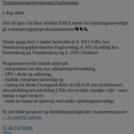
Veterinærsygeplejerskernes Fagforening
1 dag siden
Der vil igen i år blive afviklet ERFA møde for oplæringsansvarlige
på veterinærsygeplejerskeuddannelsen🐕🐈🦜
Denne gang med 3 møder henholdsvis d. 8/9 i Valby hos
Veterinærsygeplejerskernes Fagforening, d. 9/9 i Kolding hos
Hansenberg på Vranderupvej og d. 10/9 i Vodskov
Programmet byder blandt andet på:
- Information om den nye uddannelsesforordning,
- SPS i skole og oplæring,
- Indblik i hestespecialisering og
- Oplæg fra Mette Overgaard Riise fra M-O-R om styrkebaseret
elevudvikling/selvudvikling ( Når eleven ikke mangler vilje – men
indsigt i egne styrker)
- Samt en masse af sparring med andre oplæringsansvarlige.
Se det fulde program og tilmeldingsmuligheder i kommentarsporet
...
Se mere
Se mindre
Se på Facebook
·
Del