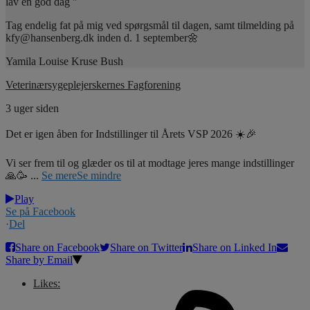
lav en god dag "
Tag endelig fat på mig ved spørgsmål til dagen, samt tilmelding på
kfy@hansenberg.dk inden d. 1 september🌼
Yamila Louise Kruse Bush
Veterinærsygeplejerskernes Fagforening
3 uger siden
Det er igen åben for Indstillinger til Årets VSP 2026 ☀️🎉
Vi ser frem til og glæder os til at modtage jeres mange indstillinger
🙏🥳
...
Se mere
Se mindre
Play
Se på Facebook
·
Del
Share on Facebook
Share on Twitter
Share on Linked In
Share by Email
Likes: