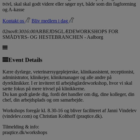
tvivl, skal skal godt videre eller søger nyt, både som din fagforening
og A-kasse
Kontakt os
Bliv medlem i dag
02
nov
8:30
16:00
ARBEJDSGLÆDEWORKSHOPS FOR
SMÅDYRS- OG HESTEBRANCHEN - Aalborg
Event Details
Kære dyrlæge, veterinærsygeplejerske, klinikassistent, receptionist,
administrator, klinikejer, klinikmanager og alle andre på
dyreklinikker. I er inviteret til arbejdsglædeworkshop, hvor vi skal
sætte fokus på mere trivsel på klinikkerne.
Du kan godt glæde dig, fordi det handler om dig, dine kolleger, din
chef, din arbejdsplads og om samarbejde.
Workshops foregår kl. 8.30-16 og bliver faciliteret af Janni Vindelev
(vindelev.com) og Christian Kolthoff (praqtice.dk).
Tilmelding & info:
praqtice.dk/workshops