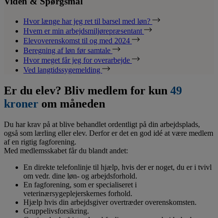
Viden & Spørgsmål
Hvor længe har jeg ret til barsel med løn?
Hvem er min arbejdsmiljørepræsentant
Elevoverenskomst til og med 2024
Beregning af løn før samtale
Hvor meget får jeg for overarbejde
Ved langtidssygemelding
Er du elev? Bliv medlem for kun
49
kroner
om måneden
Du har krav på at blive behandlet ordentligt på din arbejdsplads,
også som lærling eller elev. Derfor er det en god idé at være medlem
af en rigtig fagforening.
Med medlemsskabet får du blandt andet:
En direkte telefonlinje til hjælp, hvis der er noget, du er i tvivl
om vedr. dine løn- og arbejdsforhold.
En fagforening, som er specialiseret i
veterinærsygeplejerskernes forhold.
Hjælp hvis din arbejdsgiver overtræder overenskomsten.
Gruppelivsforsikring.