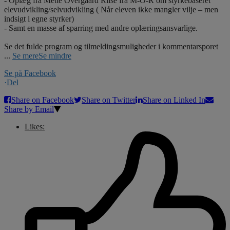
- Oplæg fra Mette Overgaard Riise fra M-O-R om styrkebaseret
elevudvikling/selvudvikling ( Når eleven ikke mangler vilje – men
indsigt i egne styrker)
- Samt en masse af sparring med andre oplæringsansvarlige.
Se det fulde program og tilmeldingsmuligheder i kommentarsporet
...
Se mere
Se mindre
Se på Facebook
·
Del
Share on Facebook
Share on Twitter
Share on Linked In
Share by Email
Likes: