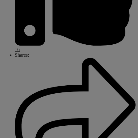
16
Shares: