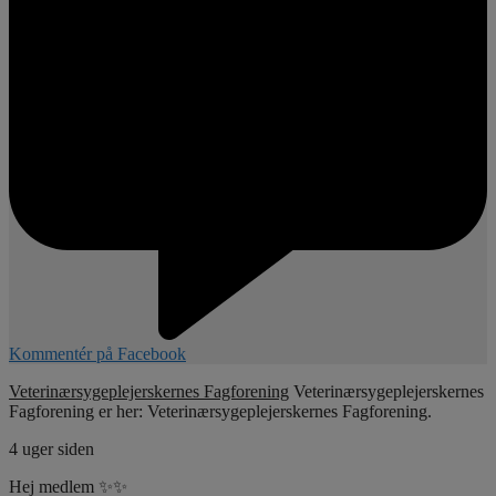
Kommentér på Facebook
Veterinærsygeplejerskernes Fagforening
Veterinærsygeplejerskernes
Fagforening er her: Veterinærsygeplejerskernes Fagforening.
4 uger siden
Hej medlem ✨✨