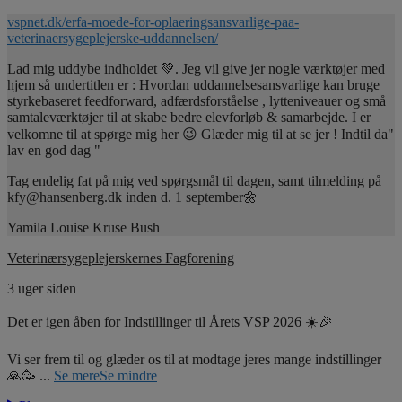
vspnet.dk/erfa-moede-for-oplaeringsansvarlige-paa-
veterinaersygeplejerske-uddannelsen/
Lad mig uddybe indholdet 💚. Jeg vil give jer nogle værktøjer med
hjem så undertitlen er : Hvordan uddannelsesansvarlige kan bruge
styrkebaseret feedforward, adfærdsforståelse , lytteniveauer og små
samtaleværktøjer til at skabe bedre elevforløb & samarbejde. I er
velkomne til at spørge mig her 😉 Glæder mig til at se jer ! Indtil da"
lav en god dag "
Tag endelig fat på mig ved spørgsmål til dagen, samt tilmelding på
kfy@hansenberg.dk inden d. 1 september🌼
Yamila Louise Kruse Bush
Veterinærsygeplejerskernes Fagforening
3 uger siden
Det er igen åben for Indstillinger til Årets VSP 2026 ☀️🎉
Vi ser frem til og glæder os til at modtage jeres mange indstillinger
🙏🥳
...
Se mere
Se mindre