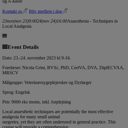
og A-kasse
Kontakt os
Bliv medlem i dag
23
nov
(nov 23)
9:00
24
(nov 24)
16:00
Anaesthesia - Techniques in
Local Analgesia
Event Details
Dato: 23.-24. november 2023 kl 9-16.
Forelæser: Nicola Grint, BVSc, PhD, CertVA, DVA, DiplECVAA,
MRSCV
Målgruppe: Veterinærsygeplejersker og Dyrlæger
Sprog: Engelsk
Pris: 9000 eks moms, inkl. forplejning
Local anaesthetic techniques are potentially the most effective
analgesia for many small animal
surgeries, yet they are often underused in general practice. This
course will provide a comprehensive