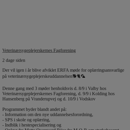
Veterinærsygeplejerskernes Fagforening
2 dage siden
Der vil igen i år blive afviklet ERFA møde for oplæringsansvarlige
på veterinærsygeplejerskeuddannelsen🐕🐈🦜
Denne gang med 3 møder henholdsvis d. 8/9 i Valby hos
Veterinærsygeplejerskernes Fagforening, d. 9/9 i Kolding hos
Hansenberg på Vranderupvej og d. 10/9 i Vodskov
Programmet byder blandt andet på:
- Information om den nye uddannelsesforordning,
- SPS i skole og oplæring,
- Indblik i hestespecialisering og