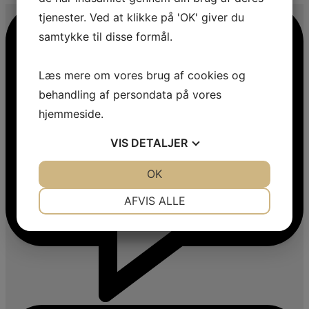
tjenester. Ved at klikke på 'OK' giver du
samtykke til disse formål.
Læs mere om vores brug af cookies og
behandling af persondata på vores
hjemmeside.
VIS
DETALJER
JA
NEJ
OK
JA
NEJ
NØDVENDIGE
PRÆFERENCER
AFVIS ALLE
JA
NEJ
JA
NEJ
MARKETING
STATISTIK