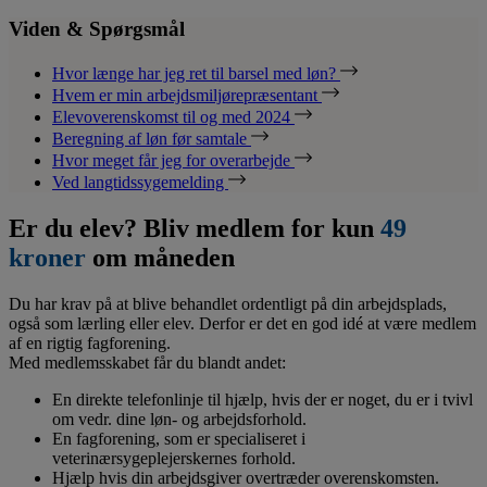
Viden & Spørgsmål
Hvor længe har jeg ret til barsel med løn?
Hvem er min arbejdsmiljørepræsentant
Elevoverenskomst til og med 2024
Beregning af løn før samtale
Hvor meget får jeg for overarbejde
Ved langtidssygemelding
Er du elev? Bliv medlem for kun
49
kroner
om måneden
Du har krav på at blive behandlet ordentligt på din arbejdsplads,
også som lærling eller elev. Derfor er det en god idé at være medlem
af en rigtig fagforening.
Med medlemsskabet får du blandt andet:
En direkte telefonlinje til hjælp, hvis der er noget, du er i tvivl
om vedr. dine løn- og arbejdsforhold.
En fagforening, som er specialiseret i
veterinærsygeplejerskernes forhold.
Hjælp hvis din arbejdsgiver overtræder overenskomsten.