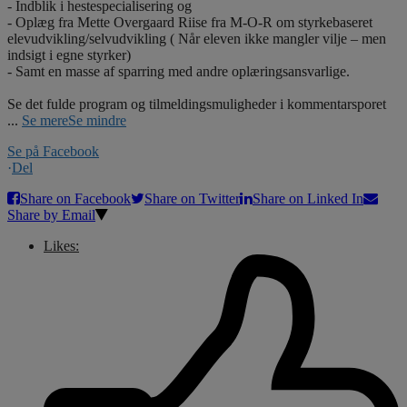
- Indblik i hestespecialisering og
- Oplæg fra Mette Overgaard Riise fra M-O-R om styrkebaseret
elevudvikling/selvudvikling ( Når eleven ikke mangler vilje – men
indsigt i egne styrker)
- Samt en masse af sparring med andre oplæringsansvarlige.
Se det fulde program og tilmeldingsmuligheder i kommentarsporet
...
Se mere
Se mindre
Se på Facebook
·
Del
Share on Facebook
Share on Twitter
Share on Linked In
Share by Email
Likes: