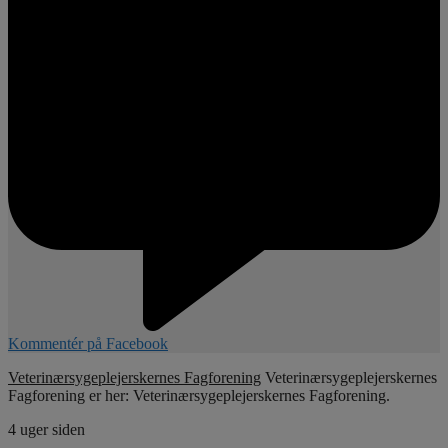
Kommentér på Facebook
Veterinærsygeplejerskernes Fagforening
Veterinærsygeplejerskernes
Fagforening er her: Veterinærsygeplejerskernes Fagforening.
4 uger siden