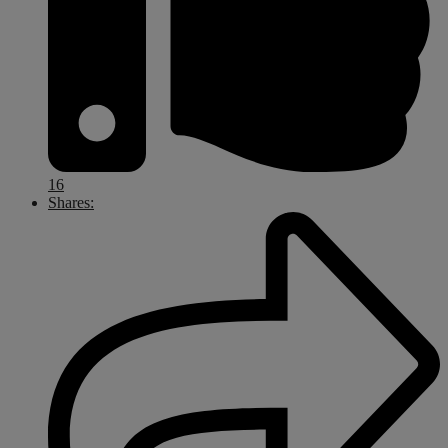
16
Shares: