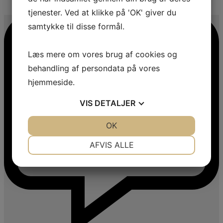
4
tjenester. Ved at klikke på 'OK' giver du
samtykke til disse formål.
Læs mere om vores brug af cookies og
behandling af persondata på vores
hjemmeside.
VIS
DETALJER
JA
NEJ
OK
JA
NEJ
NØDVENDIGE
PRÆFERENCER
AFVIS ALLE
JA
NEJ
JA
NEJ
MARKETING
STATISTIK