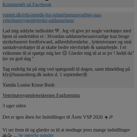
Kommentér på Facebook
vspnet.dk/erfa-moede-for-oplaeringsansvarlige-paa-
veterinaersygeplejerske-uddannelsen/
Lad mig uddybe indholdet 💚. Jeg vil give jer nogle værktøjer med
hjem så undertitlen er : Hvordan uddannelsesansvarlige kan bruge
styrkebaseret feedforward, adfærdsforståelse , lytteniveauer og små
samtaleværktøjer til at skabe bedre elevforløb & samarbejde. I er
velkomne til at spørge mig her 😉 Glæder mig til at se jer ! Indtil da"
lav en god dag "
Tag endelig fat på mig ved spørgsmål til dagen, samt tilmelding på
kfy@hansenberg.dk inden d. 1 september🌼
Yamila Louise Kruse Bush
Veterinærsygeplejerskernes Fagforening
3 uger siden
Det er igen åben for Indstillinger til Årets VSP 2026 ☀️🎉
Vi ser frem til og glæder os til at modtage jeres mange indstillinger
🙏🥳
...
Se mere
Se mindre