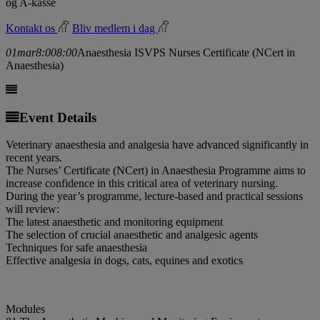
og A-kasse
Kontakt os
Bliv medlem i dag
01
mar
8:00
8:00
Anaesthesia ISVPS Nurses Certificate (NCert in
Anaesthesia)
Event Details
Veterinary anaesthesia and analgesia have advanced significantly in
recent years.
The Nurses’ Certificate (NCert) in Anaesthesia Programme aims to
increase confidence in this critical area of veterinary nursing.
During the year’s programme, lecture-based and practical sessions
will review:
The latest anaesthetic and monitoring equipment
The selection of crucial anaesthetic and analgesic agents
Techniques for safe anaesthesia
Effective analgesia in dogs, cats, equines and exotics
Modules