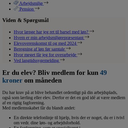
Arbejdsmiljø
Pension
Viden & Spørgsmål
Hvor længe har jeg ret til barsel med løn?
Hvem er min arbejdsmiljørepræsentant
Elevoverenskomst til og med 2024
Beregning af løn før samtale
Hvor meget får jeg for overarbejde
Ved langtidssygemelding
Er du elev? Bliv medlem for kun
49
kroner
om måneden
Du har krav på at blive behandlet ordentligt på din arbejdsplads,
også som lærling eller elev. Derfor er det en god idé at være medlem
af en rigtig fagforening.
Med medlemsskabet får du blandt andet:
En direkte telefonlinje til hjælp, hvis der er noget, du er i tvivl
om vedr. dine løn- og arbejdsforhold.
En fagforening, som er specialiseret i