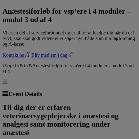
Anæstesiforløb for vsp’ere i 4 moduler –
modul 3 ud af 4
Vi er en del af serviceforbundet og er til for at hjælpe dig når du er i
tvivl, skal skal godt videre eller søger nyt, både som din fagforening
og A-kasse
Kontakt os
Bliv medlem i dag
19
apr
1:00
1:00
Anæstesiforløb for vsp'ere i 4 moduler - modul 3 ud
af 4
Event Details
Til dig der er erfaren
veterinærsygeplejerske i anæstesi og
analgesi samt monitorering under
anæstesi