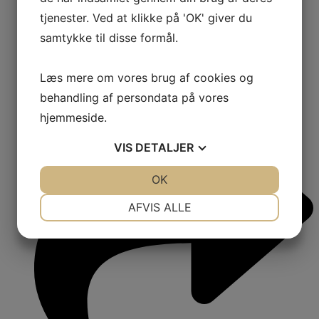
tjenester. Ved at klikke på 'OK' giver du
samtykke til disse formål.
Læs mere om vores brug af cookies og
behandling af persondata på vores
hjemmeside.
VIS
DETALJER
JA
NEJ
OK
JA
NEJ
NØDVENDIGE
PRÆFERENCER
AFVIS ALLE
JA
NEJ
JA
NEJ
MARKETING
STATISTIK