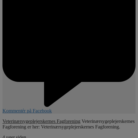
Kommentér på Facebook
Veterinærsygeplejerskernes Fagforening
Veterinærsygeplejerskernes
Fagforening er her: Veterinærsygeplejerskernes Fagforening.
4 uger siden