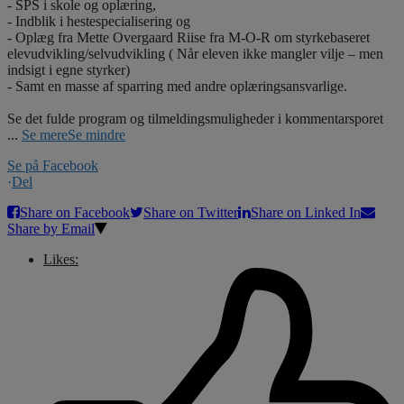
- SPS i skole og oplæring,
- Indblik i hestespecialisering og
- Oplæg fra Mette Overgaard Riise fra M-O-R om styrkebaseret
elevudvikling/selvudvikling ( Når eleven ikke mangler vilje – men
indsigt i egne styrker)
- Samt en masse af sparring med andre oplæringsansvarlige.
Se det fulde program og tilmeldingsmuligheder i kommentarsporet
...
Se mere
Se mindre
Se på Facebook
·
Del
Share on Facebook
Share on Twitter
Share on Linked In
Share by Email
Likes: