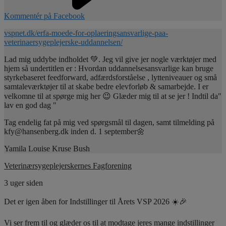
Kommentér på Facebook
vspnet.dk/erfa-moede-for-oplaeringsansvarlige-paa-
veterinaersygeplejerske-uddannelsen/
Lad mig uddybe indholdet 💚. Jeg vil give jer nogle værktøjer med
hjem så undertitlen er : Hvordan uddannelsesansvarlige kan bruge
styrkebaseret feedforward, adfærdsforståelse , lytteniveauer og små
samtaleværktøjer til at skabe bedre elevforløb & samarbejde. I er
velkomne til at spørge mig her 😉 Glæder mig til at se jer ! Indtil da"
lav en god dag "
Tag endelig fat på mig ved spørgsmål til dagen, samt tilmelding på
kfy@hansenberg.dk inden d. 1 september🌼
Yamila Louise Kruse Bush
Veterinærsygeplejerskernes Fagforening
3 uger siden
Det er igen åben for Indstillinger til Årets VSP 2026 ☀️🎉
Vi ser frem til og glæder os til at modtage jeres mange indstillinger