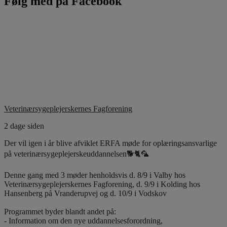
Følg med på Facebook
Veterinærsygeplejerskernes Fagforening
2 dage siden
Der vil igen i år blive afviklet ERFA møde for oplæringsansvarlige
på veterinærsygeplejerskeuddannelsen🐕🐈🦜
Denne gang med 3 møder henholdsvis d. 8/9 i Valby hos
Veterinærsygeplejerskernes Fagforening, d. 9/9 i Kolding hos
Hansenberg på Vranderupvej og d. 10/9 i Vodskov
Programmet byder blandt andet på:
- Information om den nye uddannelsesforordning,