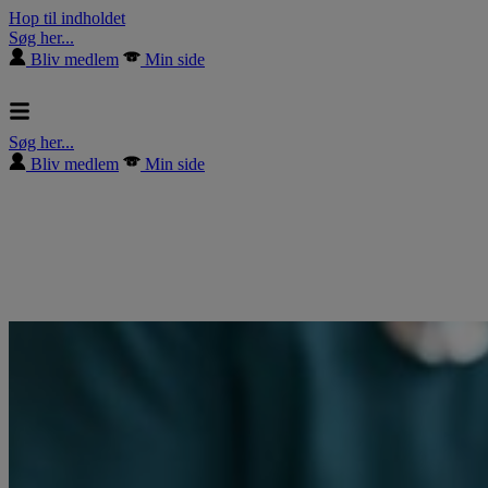
Hop til indholdet
Søg her...
Bliv medlem
Min side
Søg her...
Bliv medlem
Min side