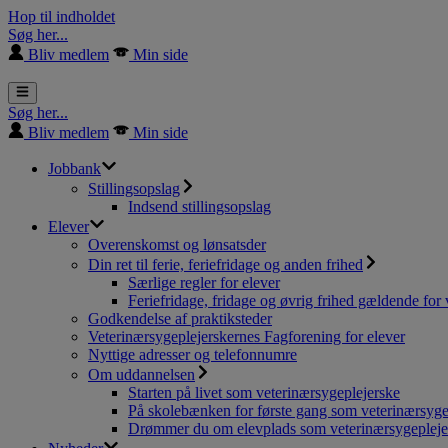
Hop til indholdet
Søg her...
Bliv medlem
Min side
Søg her...
Bliv medlem
Min side
Jobbank
Stillingsopslag
Indsend stillingsopslag
Elever
Overenskomst og lønsatsder
Din ret til ferie, feriefridage og anden frihed
Særlige regler for elever
Feriefridage, fridage og øvrig frihed gældende for 
Godkendelse af praktiksteder
Veterinærsygeplejerskernes Fagforening for elever
Nyttige adresser og telefonnumre
Om uddannelsen
Starten på livet som veterinærsygeplejerske
På skolebænken for første gang som veterinærsyge
Drømmer du om elevplads som veterinærsygepleje