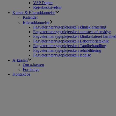
VSP Dagen
Rejsebeskrivelser
Kurser & Efteruddannelse
Kalender
Efteruddannelse
Fagveterinærsygeplejerske i klinisk ernæring
Fagveterinærsygeplejerske i anæstesi af smådyr
Fagveterinærsygeplejerske i klinikrelateret familie
Fagveterinærsygeplejerske i Laboratorieteknik
Fagveterinærsygeplejerske i Tandbehandling
Fagveterinærsygeplejerske i rehabilitering
Fagveterinærsygeplejerske i ledelse
A-kassen
Om a-kassen
For ledige
Kontakt os