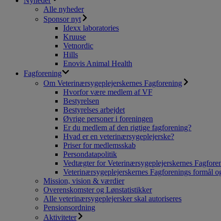
Nyheder
Alle nyheder
Sponsor nyt
Idexx laboratories
Kruuse
Vetnordic
Hills
Enovis Animal Health
Fagforening
Om Veterinærsygeplejerskernes Fagforening
Hvorfor være medlem af VF
Bestyrelsen
Bestyrelses arbejdet
Øvrige personer i foreningen
Er du medlem af den rigtige fagforening?
Hvad er en veterinærsygeplejerske?
Priser for medlemsskab
Persondatapolitik
Vedtægter for Veterinærsygeplejerskernes Fagfore
Veterinærsygeplejerskernes Fagforenings formål og
Mission, vision & værdier
Overenskomster og Lønstatistikker
Alle veterinærsygeplejersker skal autoriseres
Pensionsordning
Aktiviteter