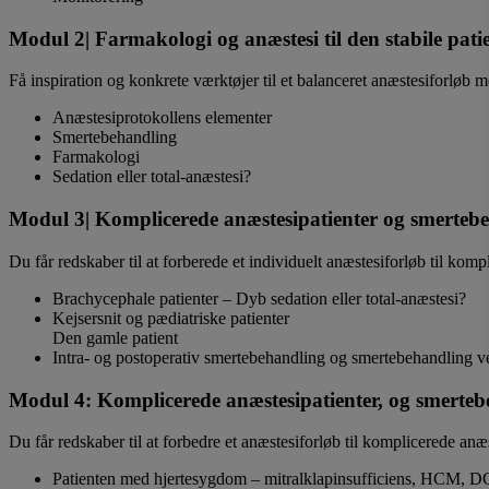
Modul 2| Farmakologi og anæstesi til den stabile pati
Få inspiration og konkrete værktøjer til et balanceret anæstesiforløb 
Anæstesiprotokollens elementer
Smertebehandling
Farmakologi
Sedation eller total-anæstesi?
Modul 3| Komplicerede anæstesipatienter og smertebeh
Du får redskaber til at forberede et individuelt anæstesiforløb til kom
Brachycephale patienter – Dyb sedation eller total-anæstesi?
Kejsersnit og pædiatriske patienter
Den gamle patient
Intra- og postoperativ smertebehandling og smertebehandling 
Modul 4: Komplicerede anæstesipatienter, og smertebe
Du får redskaber til at forbedre et anæstesiforløb til komplicerede anæ
Patienten med hjertesygdom – mitralklapinsufficiens, HCM, D