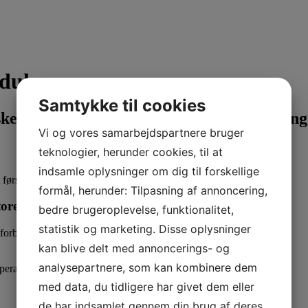
oduler
Samtykke til cookies
ske i anæstesi og analgesi samt monitorerin
Vi og vores samarbejdspartnere bruger
teknologier, herunder cookies, til at
indsamle oplysninger om dig til forskellige
t første modul og derfor er dette et sammenhængende forløb.
formål, herunder: Tilpasning af annoncering,
torering
bedre brugeroplevelse, funktionalitet,
statistik og marketing. Disse oplysninger
forbedre et anæstesiforløb.
kan blive delt med annoncerings- og
analysepartnere, som kan kombinere dem
peratur-regulering
med data, du tidligere har givet dem eller
de har indsamlet gennem din brug af deres