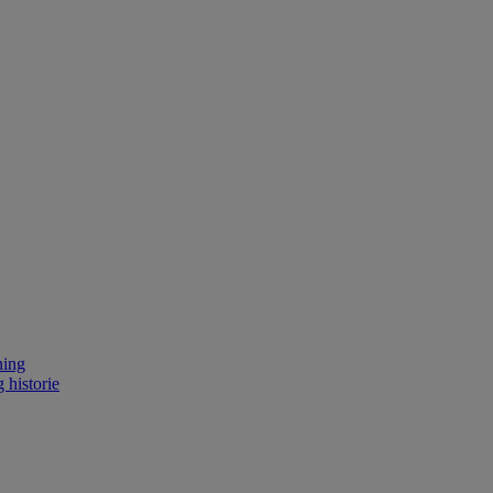
ning
 historie