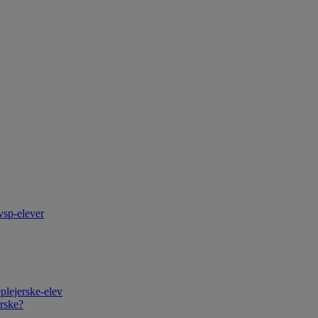
vsp-elever
plejerske-elev
rske?