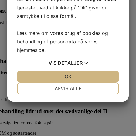
tjenester. Ved at klikke på 'OK' giver du
ent
samtykke til disse formål.
med fokus på:
Læs mere om vores brug af cookies og
behandling af persondata på vores
hjemmeside.
andling lidt ud over det sædvanlige del I
VIS
DETALJER
plicerede anæstesipatienter med fokus på:
JA
NEJ
OK
JA
NEJ
NØDVENDIGE
PRÆFERENCER
AFVIS ALLE
JA
NEJ
JA
NEJ
ved hjemsendelse
MARKETING
STATISTIK
handling lidt ud over det sædvanlige del II
stesipatienter med fokus på:
CM og aortastenose