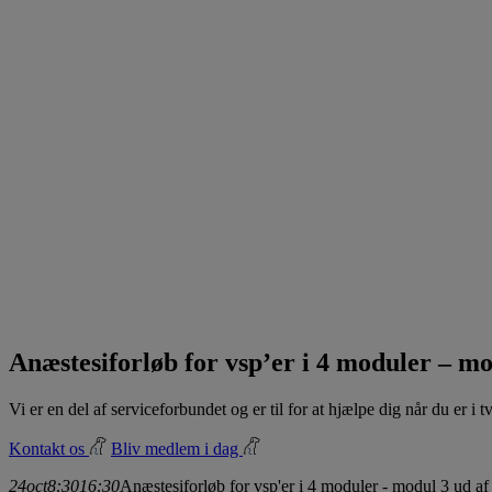
Anæstesiforløb for vsp’er i 4 moduler – mo
Vi er en del af serviceforbundet og er til for at hjælpe dig når du er i
Kontakt os
Bliv medlem i dag
24
oct
8:30
16:30
Anæstesiforløb for vsp'er i 4 moduler - modul 3 ud af