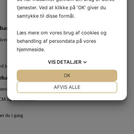
tjenester. Ved at klikke på 'OK' giver du
samtykke til disse formål.
andling lidt ud over det sædvanlige del I
Læs mere om vores brug af cookies og
plicerede anæstesipatienter med fokus på:
behandling af persondata på vores
hjemmeside.
VIS
DETALJER
ved hjemsendelse
JA
NEJ
OK
JA
NEJ
handling lidt ud over det sædvanlige del II
NØDVENDIGE
PRÆFERENCER
AFVIS ALLE
stesipatienter med fokus på:
JA
NEJ
JA
NEJ
CM og aortastenose
MARKETING
STATISTIK
er du i gang