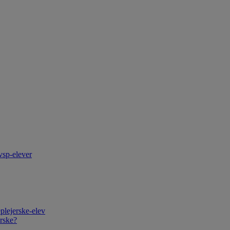
vsp-elever
plejerske-elev
rske?