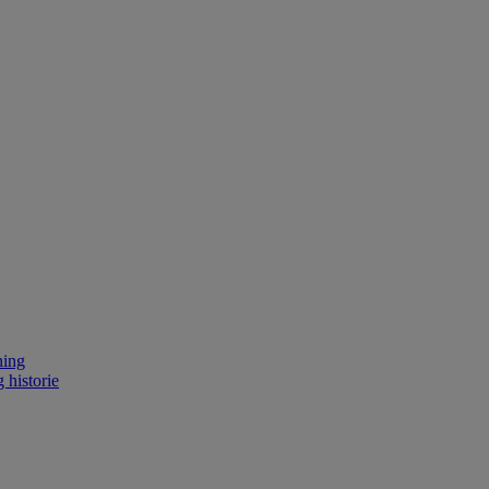
ning
 historie