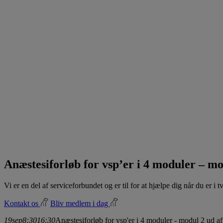
Anæstesiforløb for vsp’er i 4 moduler – mo
Vi er en del af serviceforbundet og er til for at hjælpe dig når du er i
Kontakt os
Bliv medlem i dag
19
sep
8:30
16:30
Anæstesiforløb for vsp'er i 4 moduler - modul 2 ud af