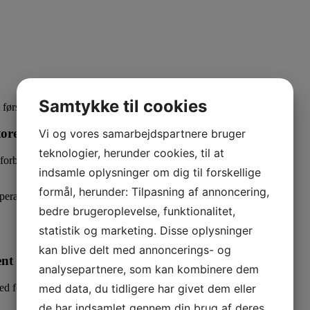
Samtykke til cookies
t første modul og derfor er dette et sammenhængende forløb.
torering
Vi og vores samarbejdspartnere bruger
teknologier, herunder cookies, til at
forbedre et anæstesiforløb.
indsamle oplysninger om dig til forskellige
formål, herunder: Tilpasning af annoncering,
peratur-regulering
bedre brugeroplevelse, funktionalitet,
statistik og marketing. Disse oplysninger
kan blive delt med annoncerings- og
ent
analysepartnere, som kan kombinere dem
med fokus på:
med data, du tidligere har givet dem eller
de har indsamlet gennem din brug af deres