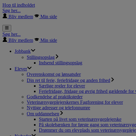
Hop til indholdet
Søg her...
Bliv medlem
Min side
Søg her...
Bliv medlem
Min side
Jobbank
Stillingsopslag
Indsend stillingsopslag
Elever
Overenskomst og lønsatsder
Din ret til ferie, feriefridage og anden frihed
Særlige regler for elever
Feriefridage, fridage og øvrig frihed gældende for 
Godkendelse af praktiksteder
Veterinærsygeplejerskernes Fagforening for elever
Nyttige adresser og telefonnumre
Om uddannelsen
Starten på livet som veterinærsygeplejerske
På skolebænken for første gang som veterinærsyge
Drømmer du om elevplads som veterinærsygepleje