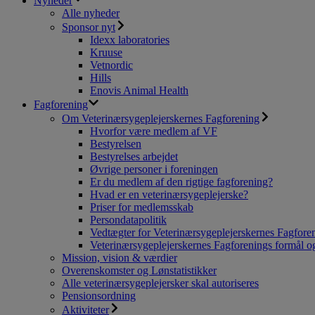
Nyheder
Alle nyheder
Sponsor nyt
Idexx laboratories
Kruuse
Vetnordic
Hills
Enovis Animal Health
Fagforening
Om Veterinærsygeplejerskernes Fagforening
Hvorfor være medlem af VF
Bestyrelsen
Bestyrelses arbejdet
Øvrige personer i foreningen
Er du medlem af den rigtige fagforening?
Hvad er en veterinærsygeplejerske?
Priser for medlemsskab
Persondatapolitik
Vedtægter for Veterinærsygeplejerskernes Fagfore
Veterinærsygeplejerskernes Fagforenings formål og
Mission, vision & værdier
Overenskomster og Lønstatistikker
Alle veterinærsygeplejersker skal autoriseres
Pensionsordning
Aktiviteter