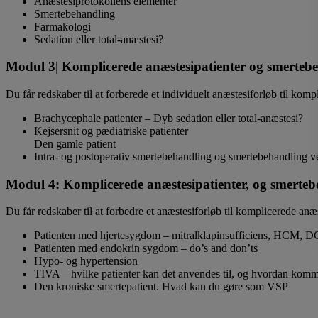
Anæstesiprotokollens elementer
Smertebehandling
Farmakologi
Sedation eller total-anæstesi?
Modul 3| Komplicerede anæstesipatienter og smertebeh
Du får redskaber til at forberede et individuelt anæstesiforløb til kom
Brachycephale patienter – Dyb sedation eller total-anæstesi?
Kejsersnit og pædiatriske patienter
Den gamle patient
Intra- og postoperativ smertebehandling og smertebehandling 
Modul 4: Komplicerede anæstesipatienter, og smertebe
Du får redskaber til at forbedre et anæstesiforløb til komplicerede anæ
Patienten med hjertesygdom – mitralklapinsufficiens, HCM, D
Patienten med endokrin sygdom – do’s and don’ts
Hypo- og hypertension
TIVA – hvilke patienter kan det anvendes til, og hvordan komm
Den kroniske smertepatient. Hvad kan du gøre som VSP