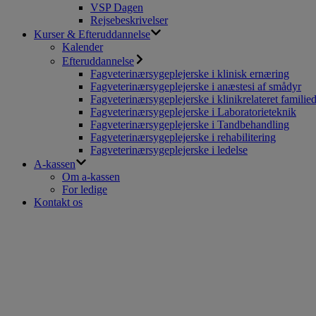
VSP Dagen
Rejsebeskrivelser
Kurser & Efteruddannelse
Kalender
Efteruddannelse
Fagveterinærsygeplejerske i klinisk ernæring
Fagveterinærsygeplejerske i anæstesi af smådyr
Fagveterinærsygeplejerske i klinikrelateret familie
Fagveterinærsygeplejerske i Laboratorieteknik
Fagveterinærsygeplejerske i Tandbehandling
Fagveterinærsygeplejerske i rehabilitering
Fagveterinærsygeplejerske i ledelse
A-kassen
Om a-kassen
For ledige
Kontakt os