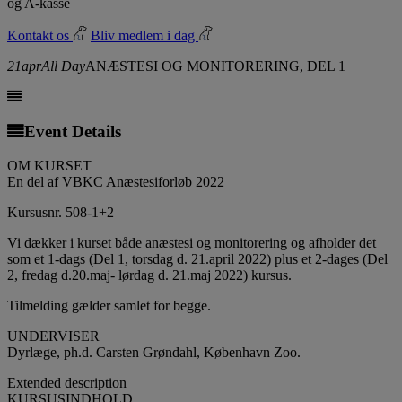
og A-kasse
Kontakt os
Bliv medlem i dag
21
apr
All Day
ANÆSTESI OG MONITORERING, DEL 1
Event Details
OM KURSET
En del af VBKC Anæstesiforløb 2022
Kursusnr. 508-1+2
Vi dækker i kurset både anæstesi og monitorering og afholder det
som et 1-dags (Del 1, torsdag d. 21.april 2022) plus et 2-dages (Del
2, fredag d.20.maj- lørdag d. 21.maj 2022) kursus.
Tilmelding gælder samlet for begge.
UNDERVISER
Dyrlæge, ph.d. Carsten Grøndahl, København Zoo.
Extended description
KURSUSINDHOLD