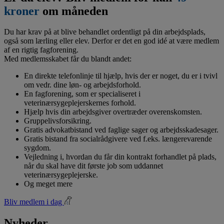
kroner
om måneden
Du har krav på at blive behandlet ordentligt på din arbejdsplads,
også som lærling eller elev. Derfor er det en god idé at være medlem
af en rigtig fagforening.
Med medlemsskabet får du blandt andet:
En direkte telefonlinje til hjælp, hvis der er noget, du er i tvivl
om vedr. dine løn- og arbejdsforhold.
En fagforening, som er specialiseret i
veterinærsygeplejerskernes forhold.
Hjælp hvis din arbejdsgiver overtræder overenskomsten.
Gruppelivsforsikring.
Gratis advokatbistand ved faglige sager og arbejdsskadesager.
Gratis bistand fra socialrådgivere ved f.eks. længerevarende
sygdom.
Vejledning i, hvordan du får din kontrakt forhandlet på plads,
når du skal have dit første job som uddannet
veterinærsygeplejerske.
Og meget mere
Bliv medlem i dag
Nyheder