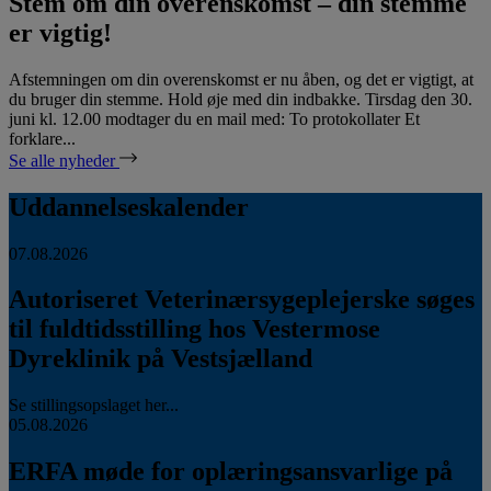
Stem om din overenskomst – din stemme
er vigtig!
Afstemningen om din overenskomst er nu åben, og det er vigtigt, at
du bruger din stemme. Hold øje med din indbakke. Tirsdag den 30.
juni kl. 12.00 modtager du en mail med: To protokollater Et
forklare...
Se alle nyheder
Uddannelseskalender
07.08.2026
Autoriseret Veterinærsygeplejerske søges
til fuldtidsstilling hos Vestermose
Dyreklinik på Vestsjælland
Se stillingsopslaget her...
05.08.2026
ERFA møde for oplæringsansvarlige på