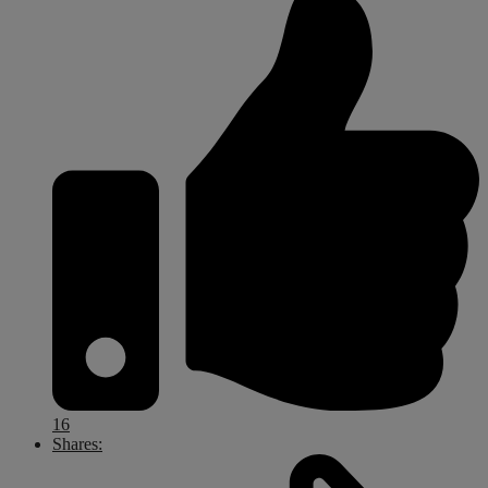
16
Shares: