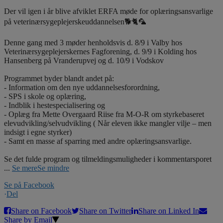
Der vil igen i år blive afviklet ERFA møde for oplæringsansvarlige
på veterinærsygeplejerskeuddannelsen🐕🐈🦜
Denne gang med 3 møder henholdsvis d. 8/9 i Valby hos
Veterinærsygeplejerskernes Fagforening, d. 9/9 i Kolding hos
Hansenberg på Vranderupvej og d. 10/9 i Vodskov
Programmet byder blandt andet på:
- Information om den nye uddannelsesforordning,
- SPS i skole og oplæring,
- Indblik i hestespecialisering og
- Oplæg fra Mette Overgaard Riise fra M-O-R om styrkebaseret
elevudvikling/selvudvikling ( Når eleven ikke mangler vilje – men
indsigt i egne styrker)
- Samt en masse af sparring med andre oplæringsansvarlige.
Se det fulde program og tilmeldingsmuligheder i kommentarsporet
...
Se mere
Se mindre
Se på Facebook
·
Del
Share on Facebook
Share on Twitter
Share on Linked In
Share by Email