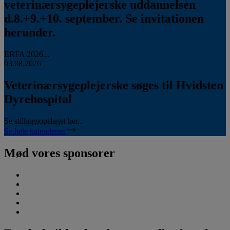
veterinærsygeplejerske uddannelsen
d.8.+9.+10. september. Se invitationen
herunder.
ERFA 2026...
03.08.2026
Veterinærsygeplejerske søges til Hvidsten
Dyrehospital
Se stillingsopslaget her...
Se hele kalenderen
Mød vores sponsorer