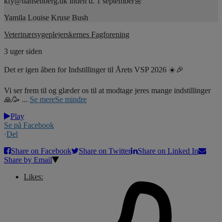
kfy@hansenberg.dk inden d. 1 september🌼
Yamila Louise Kruse Bush
Veterinærsygeplejerskernes Fagforening
3 uger siden
Det er igen åben for Indstillinger til Årets VSP 2026 ☀️🎉
Vi ser frem til og glæder os til at modtage jeres mange indstillinger
🙏🥳
...
Se mere
Se mindre
Play
Se på Facebook
·
Del
Share on Facebook
Share on Twitter
Share on Linked In
Share by Email
Likes: