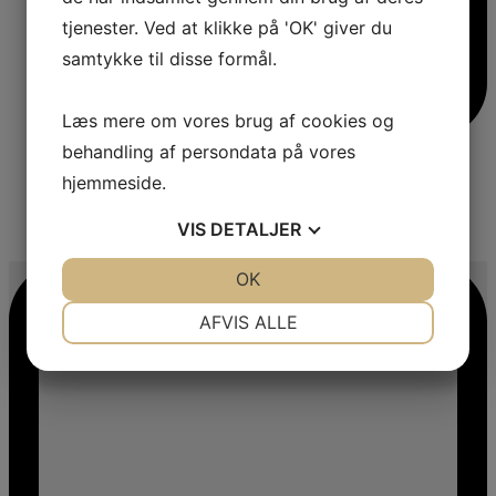
tjenester. Ved at klikke på 'OK' giver du
samtykke til disse formål.
Læs mere om vores brug af cookies og
behandling af persondata på vores
hjemmeside.
VIS
DETALJER
4
JA
NEJ
OK
JA
NEJ
NØDVENDIGE
PRÆFERENCER
AFVIS ALLE
JA
NEJ
JA
NEJ
MARKETING
STATISTIK