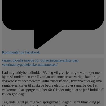
Kommentér på Facebook
vspnet.dk/erfa-moede-for-oplaeringsansvarlige-paa-
veterinaersygeplejerske-uddannelsen/
Lad mig uddybe indholdet 💚. Jeg vil give jer nogle værktøjer med
hjem så undertitlen er : Hvordan uddannelsesansvarlige kan bruge
styrkebaseret feedforward, adfærdsforståelse , lytteniveauer og små
samtaleværktøjer til at skabe bedre elevforløb & samarbejde. I er
velkomne til at spørge mig her 😉 Glæder mig til at se jer ! Indtil da"
lav en god dag "
Tag endelig fat på mig ved spørgsmål til dagen, samt tilmelding på