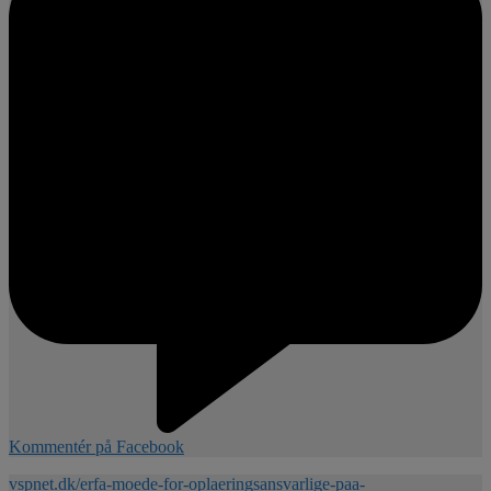
Kommentér på Facebook
vspnet.dk/erfa-moede-for-oplaeringsansvarlige-paa-