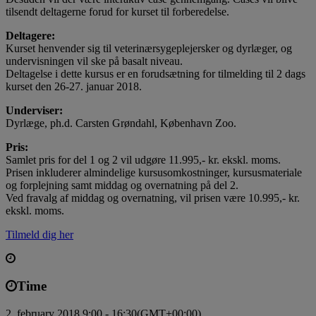
tilsendt deltagerne forud for kurset til forberedelse.
Deltagere:
Kurset henvender sig til veterinærsygeplejersker og dyrlæger, og
undervisningen vil ske på basalt niveau.
Deltagelse i dette kursus er en forudsætning for tilmelding til 2 dags
kurset den 26-27. januar 2018.
Underviser:
Dyrlæge, ph.d. Carsten Grøndahl, København Zoo.
Pris:
Samlet pris for del 1 og 2 vil udgøre 11.995,- kr. ekskl. moms.
Prisen inkluderer almindelige kursusomkostninger, kursusmateriale
og forplejning samt middag og overnatning på del 2.
Ved fravalg af middag og overnatning, vil prisen være 10.995,- kr.
ekskl. moms.
Tilmeld dig her
Time
2. february 2018 9:00 - 16:30
(GMT+00:00)