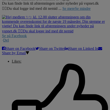
Du kan finde link til afstemningen under nyheder på vspnet.dk
☝🏼Du skal logge ind med dit nemid
...
Se mere
Se mindre
Se på Facebook
·
Del
Share on Facebook
Share on Twitter
Share on Linked In
Share by Email
Likes: