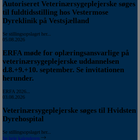
Autoriseret Veterinærsygeplejerske søges
til fuldtidsstilling hos Vestermose
Dyreklinik på Vestsjælland
Se stillingsopslaget her...
05.08.2026
ERFA møde for oplæringsansvarlige på
veterinærsygeplejerske uddannelsen
d.8.+9.+10. september. Se invitationen
herunder.
ERFA 2026...
03.08.2026
Veterinærsygeplejerske søges til Hvidsten
Dyrehospital
Se stillingsopslaget her...
Se hele kalenderen