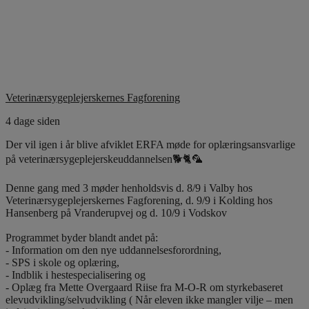
Veterinærsygeplejerskernes Fagforening
4 dage siden
Der vil igen i år blive afviklet ERFA møde for oplæringsansvarlige
på veterinærsygeplejerskeuddannelsen🐕🐈🦜
Denne gang med 3 møder henholdsvis d. 8/9 i Valby hos
Veterinærsygeplejerskernes Fagforening, d. 9/9 i Kolding hos
Hansenberg på Vranderupvej og d. 10/9 i Vodskov
Programmet byder blandt andet på:
- Information om den nye uddannelsesforordning,
- SPS i skole og oplæring,
- Indblik i hestespecialisering og
- Oplæg fra Mette Overgaard Riise fra M-O-R om styrkebaseret
elevudvikling/selvudvikling ( Når eleven ikke mangler vilje – men