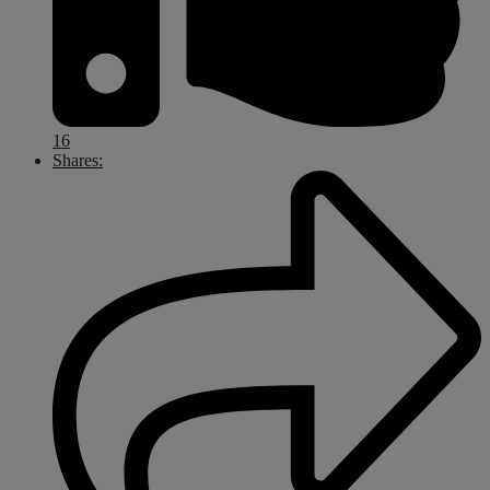
16
Shares: