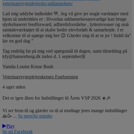
veterinaersygeplejerske-uddannelsen/
Lad mig uddybe indholdet 💚. Jeg vil give jer nogle værktøjer med
hjem så undertitlen er : Hvordan uddannelsesansvarlige kan bruge
styrkebaseret feedforward, adfærdsforståelse , lytteniveauer og små
samtaleværktøjer til at skabe bedre elevforløb & samarbejde. I er
velkomne til at spørge mig her 😉 Glæder mig til at se jer ! Indtil da"
lav en god dag "
Tag endelig fat på mig ved spørgsmål til dagen, samt tilmelding på
kfy@hansenberg.dk inden d. 1 september🌼
Yamila Louise Kruse Bush
Veterinærsygeplejerskernes Fagforening
4 uger siden
Det er igen åben for Indstillinger til Årets VSP 2026 ☀️🎉
Vi ser frem til og glæder os til at modtage jeres mange indstillinger
🙏🥳
...
Se mere
Se mindre
Play
Se på Facebook