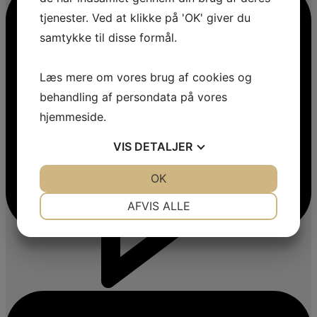
tjenester. Ved at klikke på 'OK' giver du
samtykke til disse formål.
Læs mere om vores brug af cookies og
behandling af persondata på vores
hjemmeside.
VIS
DETALJER
JA
NEJ
OK
JA
NEJ
NØDVENDIGE
PRÆFERENCER
AFVIS ALLE
JA
NEJ
JA
NEJ
MARKETING
STATISTIK