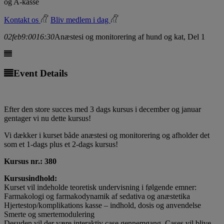
og A-kasse
Kontakt os
Bliv medlem i dag
02
feb
9:00
16:30
Anæstesi og monitorering af hund og kat, Del 1
Event Details
Efter den store succes med 3 dags kursus i december og januar
gentager vi nu dette kursus!
Vi dækker i kurset både anæstesi og monitorering og afholder det
som et 1-dags plus et 2-dags kursus!
Kursus nr.: 380
Kursusindhold:
Kurset vil indeholde teoretisk undervisning i følgende emner:
Farmakologi og farmakodynamik af sedativa og anæstetika
Hjertestop/komplikations kasse – indhold, dosis og anvendelse
Smerte og smertemodulering
Desuden vil der være interaktiv case gennemgang. Cases vil blive