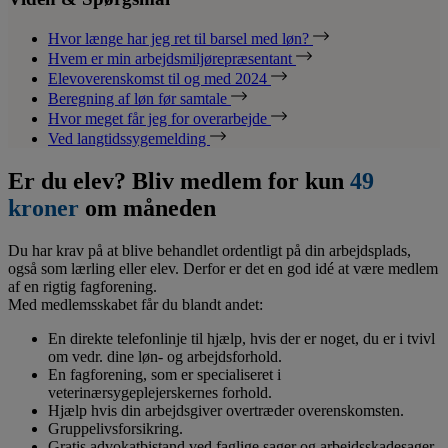
Hvor længe har jeg ret til barsel med løn?
Hvem er min arbejdsmiljørepræsentant
Elevoverenskomst til og med 2024
Beregning af løn før samtale
Hvor meget får jeg for overarbejde
Ved langtidssygemelding
Er du elev? Bliv medlem for kun
49
kroner
om måneden
Du har krav på at blive behandlet ordentligt på din arbejdsplads,
også som lærling eller elev. Derfor er det en god idé at være medlem
af en rigtig fagforening.
Med medlemsskabet får du blandt andet:
En direkte telefonlinje til hjælp, hvis der er noget, du er i tvivl
om vedr. dine løn- og arbejdsforhold.
En fagforening, som er specialiseret i
veterinærsygeplejerskernes forhold.
Hjælp hvis din arbejdsgiver overtræder overenskomsten.
Gruppelivsforsikring.
Gratis advokatbistand ved faglige sager og arbejdsskadesager.