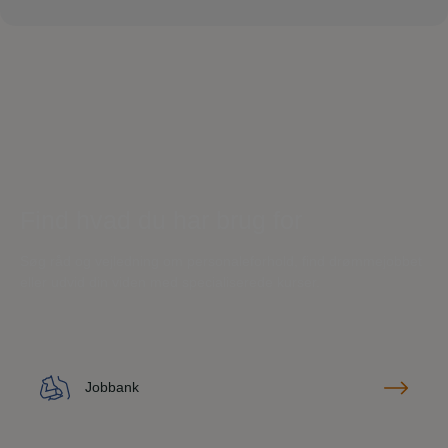
Find hvad du har brug for
Søg råd og vejledning om personaleforhold, find drømmejobbet
eller udvid din viden med specialiserede kurser.
Jobbank