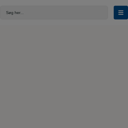
Hop
til
Søg her...
indholdet