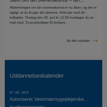
Stem om din overenskomst – din
stemme er vigtig!
Afstemningen om din overenskomst er nu åben, og det er
vigtigt, at du bruger din stemme. Hold øje med din
indbakke. Tirsdag den 30. juni kl. 12.00 modtager du en
mail med: To protokollater Et forklare...
Se alle nyheder
Uddannelseskalender
07.08.2026
Autoriseret Veterinærsygeplejerske
søges til fuldtidsstilling hos Vestermose
Se stillingsopslaget her...