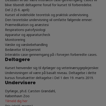
blive tilsendt deltagerne forud for kurset til forberedelse.
Del 2 (5-6. april):
Kurset vil indeholde teoretisk og praktisk undervisning.
Den teoretiske undervisning vil omfatte følgende emner:
Præmedikation og anæstesi
Respirations-patofysiologi
Apparatur og apparaturcheck
Monitorering
Væske og væskebehandling
Bedøvelse til kejsersnit
Interaktiv case-gennemgang på i forvejen forberedte cases.
Deltagere
Kurset henvender sig til dyrlæger og veterinærsygeplejersker.
Undervisningen vil være på basalt niveau. Deltagels
e i dette
kursus forudsætter deltagelse i Del 1 den 19. marts 2019.
Undervisere
Dyrlæge, ph.d. Carsten Grøndahl,
København Zoo
Tilmeld dig her
Pris (ekskl. moms)