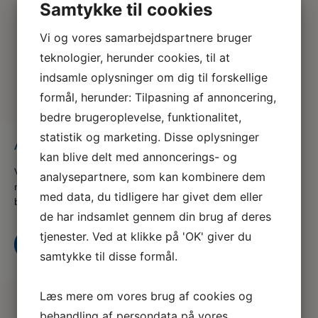
Samtykke til cookies
Vi og vores samarbejdspartnere bruger
teknologier, herunder cookies, til at
indsamle oplysninger om dig til forskellige
formål, herunder: Tilpasning af annoncering,
bedre brugeroplevelse, funktionalitet,
statistik og marketing. Disse oplysninger
Anæstesi og monitorering del 2
kan blive delt med annoncerings- og
Vi er en del af serviceforbundet og er til for at hjælpe dig
analysepartnere, som kan kombinere dem
når du er i tvivl, skal skal godt videre eller søger nyt,
med data, du tidligere har givet dem eller
både som din fagforening og A-kasse
de har indsamlet gennem din brug af deres
tjenester. Ved at klikke på 'OK' giver du
Kontakt os
Bliv medlem i dag
samtykke til disse formål.
Læs mere om vores brug af cookies og
behandling af persondata på vores