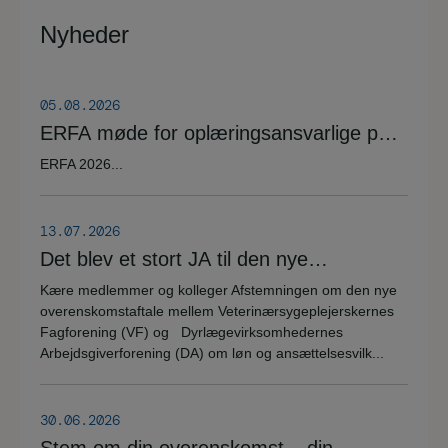
Nyheder
05.08.2026
ERFA møde for oplæringsansvarlige på
veterinærsygeplejerske uddannelsen
ERFA 2026...
d.8.+9.+10. september. Se invitationen
herunder.
13.07.2026
Det blev et stort JA til den nye
overenskomstaftale
Kære medlemmer og kolleger Afstemningen om den nye
overenskomstaftale mellem Veterinærsygeplejerskernes
Fagforening (VF) og Dyrlægevirksomhedernes
Arbejdsgiverforening (DA) om løn og ansættelsesvilk...
30.06.2026