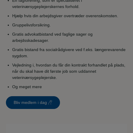
En fagforening, som er specialiseret i
veterinærsygeplejerskernes forhold.
Hjælp hvis din arbejdsgiver overtræder overenskomsten.
Gruppelivsforsikring.
Gratis advokatbistand ved faglige sager og
arbejdsskadesager.
Gratis bistand fra socialrådgivere ved f.eks. længerevarende
sygdom.
Vejledning i, hvordan du får din kontrakt forhandlet på plads,
når du skal have dit første job som uddannet
veterinærsygeplejerske.
Og meget mere
Bliv medlem i dag