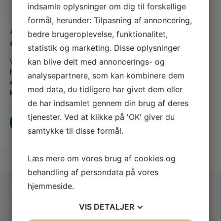
indsamle oplysninger om dig til forskellige
formål, herunder: Tilpasning af annoncering,
Anæstesi – Komplikationer og
bedre brugeroplevelse, funktionalitet,
akutberedskab
statistik og marketing. Disse oplysninger
kan blive delt med annoncerings- og
Vi er en del af serviceforbundet og er til for at
hjælpe dig når du er i tvivl, skal skal godt videre
analysepartnere, som kan kombinere dem
eller søger nyt, både som din fagforening og A-
med data, du tidligere har givet dem eller
kasse
de har indsamlet gennem din brug af deres
tjenester. Ved at klikke på 'OK' giver du
Kontakt os
Bliv medlem i dag
samtykke til disse formål.
Læs mere om vores brug af cookies og
behandling af persondata på vores
25
hjemmeside.
ANÆSTESI -
KOMPLIKATIONER OG
MAY
VIS
DETALJER
AKUTBEREDSKAB