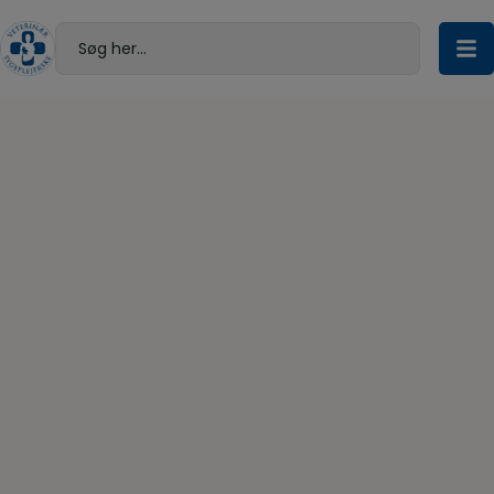
Hop
til
Søg her...
indholdet