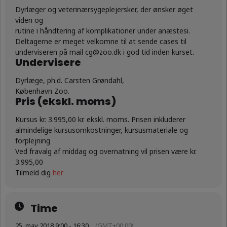
Dyrlæger og veterinærsygeplejersker, der ønsker øget
viden og
rutine i håndtering af komplikationer under anæstes
i.
Deltagerne er meget velkomne til at sende cases til
underviseren på mail cg@zoo.dk i god tid inden kurset.
Undervisere
Dyrlæge, ph.d. Carsten Grøndahl,
København Zoo.
Pris (ekskl. moms)
Kursus kr. 3.995,00 kr. ekskl. moms. Prisen inkluderer
almindelige kursusomkostninger, kursusmateriale og
forplejning
Ved fravalg af middag og overnatning vil prisen være kr.
3.995,00
Tilmeld dig
her
Time
25. may 2018 9:00 - 16:30
(GMT+00:00)