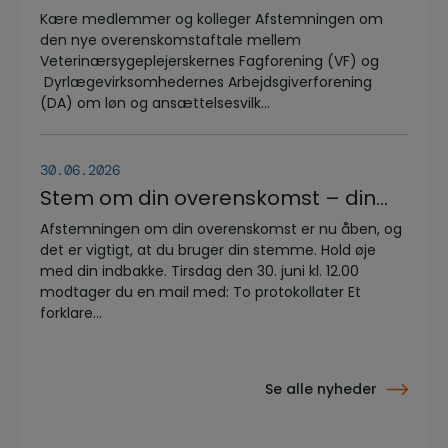
overenskomstaftale
Kære medlemmer og kolleger Afstemningen om
den nye overenskomstaftale mellem
Veterinærsygeplejerskernes Fagforening (VF) og
Dyrlægevirksomhedernes Arbejdsgiverforening
(DA) om løn og ansættelsesvilk...
30.06.2026
Stem om din overenskomst – din
stemme er vigtig!
Afstemningen om din overenskomst er nu åben, og
det er vigtigt, at du bruger din stemme. Hold øje
med din indbakke. Tirsdag den 30. juni kl. 12.00
modtager du en mail med: To protokollater Et
forklare...
Se alle nyheder