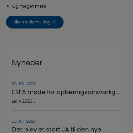
Og meget mere
Bliv medlem i dag
Nyheder
05.08.2026
ERFA møde for oplæringsansvarlige
på veterinærsygeplejerske
ERFA 2026...
uddannelsen d.8.+9.+10. september.
Se invitationen herunder.
13.07.2026
Det blev et stort JA til den nye