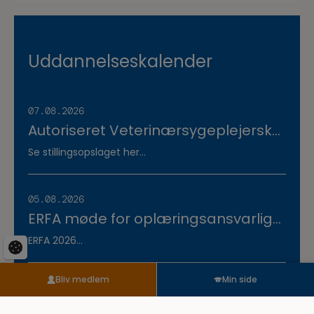
Uddannelseskalender
07.08.2026
Autoriseret Veterinærsygeplejerske
søges til fuldtidsstilling hos
Se stillingsopslaget her...
Vestermose Dyreklinik på
Vestsjælland
05.08.2026
ERFA møde for oplæringsansvarlige
på veterinærsygeplejerske
ERFA 2026...
uddannelsen d.8.+9.+10. september.
Se invitationen herunder.
Bliv medlem
Min side
03.08.2026
Veterinærsygeplejerske søges til